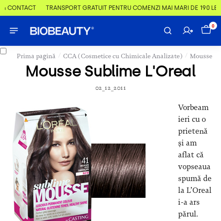
& CONTACT
TRANSPORT GRATUIT PENTRU COMENZI MAI MARI DE 190 LEI
0
/
/
Prima pagină
CCA (Cosmetice cu Chimicale Analizate)
Mousse Su
Mousse Sublime L'Oreal
02_12_2011
Vorbeam
ieri cu o
prietenă
și am
aflat că
vopseaua
spumă de
la L’Oreal
i-a ars
părul.