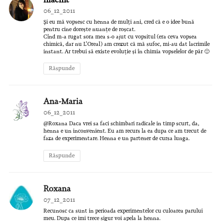
06_12_2011
Și eu mă vopsesc cu henna de mulți ani, cred că e o idee bună
pentru cine dorește nuanțe de roșcat.
Cînd m-a rugat sora mea s-o ajut cu vopsitul (era ceva vopsea
chimică, dar nu L’Oreal) am crezut că mă sufoc, mi-au dat lacrimile
instant. Ar trebui să existe evoluție și în chimia vopselelor de păr 🙂
Răspunde
Ana-Maria
06_12_2011
@Roxana Daca vrei sa faci schimbari radicale in timp scurt, da,
henna e un inconvenient. Eu am recurs la ea dupa ce am trecut de
faza de experimentare. Henna e un partener de cursa lunga.
Răspunde
Roxana
07_12_2011
Recunosc ca sunt in perioada experimentelor cu culoarea parului
meu. Dupa ce imi trece sigur voi apela la henna.