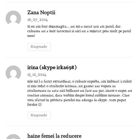
Zana Noptii
16_07_2014
Si eu am fost dezamagita… nu mi-a uscat sau ars parul, dar
culoarea nu a iesit intocmai si nici nu a rezistat prea mult pe parul
meu!
Răspunde
irina (skype irka698)
15_12_2014
mie mi l-a facut extrardinar, o culoare superba, am imbinat 2 culori
si mia redat o stralucire intensa, nu gasesc asa vopsea sa
straluceasca ca asta nici brillance nu face asa par, sincer e super. nu
contine amoniac, daca vorbim despre loreal sublime mousse . Cine
vrea sfaturi in privinta parului ma adauga in skype . vam pupat
fetelor 🙂
Răspunde
haine femei la reducere