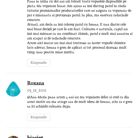
Pana in urma cu doi ani am folosit toate vopselele disponibile pe
piata. Ma vopseam lunar. Am ajuns sa imi distrug parul in ciuda
tuturor promisiunilor producatorilor care ne asigura ca vopseaua de
par e minunata si protejeaza parul. In plus, ma enervau radacinile
crescute.
Atunci, am decis sa imi colorez parul cu henna. E una dintre cele
mai bune decizii pe care le-am luat. Culoarea e naturala, capul nu
imi mai miroase ca un combinat chimic, parul e mult mai sanatos si
am scapat si de radacinile crescute.
Acum nici macar nu mai mai tenteaza sa incerc vopsele chimice.
Intr-adevar, henna e greu de aplicat si tot procesul dureaza mult
timp, insa pentru mine merita.
Răspunde
Roxana
05_12_2011
@Ana-Maria pana acum 4 ani nu ma vopsisem deloc si cred ca din
acest motiv nu ma atrage asa de mult ideea de henna, stiu ca e greu
sa iti schimbi culoarea dupa.
Răspunde
hiacint