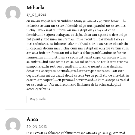
Mihaela
17_03_2012
eu m-am vopsit ieri cu Sublime Mousse..nuanta 50 pure brown…la
radacina aveam un saten f deschis si pe restl parului un saten mai
inchis…mi-a iesit uniform..nu ma asteptam sa iasa atat de
deschis..mi-a ajuns o singura cutie,ba chiar am aplicat-o de 2 ori pe
tot parul si tot mi-a mai ramas…mi-a facut un par moale fara sa
mai trebuiasca sa folosesc balasmul:)..mi-a iesit un saten ciocolatiu
in cap..nici decum mai inchis cum ma asteptam eu..spre varfuri cum
am zs..a iesit uniform..nu mi-a inchis deloc parul:)…miroase foarte
frumos…acum,nu stiu sa va spun cat rezista..sper ca macar o luna
sa reziste…imi este teama ca sa nu mi se duca de tot la urmatoarea
samponare…In rest sunt multumita,am o nuanta mai deschisa
decat ma asteptam,naturala,stralucitoare,par matasos….nu este
degradat,nu mi-au cazut decat cateva fire de par(fata de alte dati in
care m-am vopsit)….eu personal o recomand…akum astept sa vad si
eu cat rezista….Va mai recomand Brillance de la schwarzkopf..si
aceea este buna
Răspunde
Anca
26_03_2012
Si eu vreau sa folosesc sublime mousse nuanta 50 sau 53. Am mai