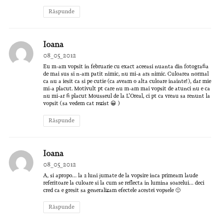
Răspunde
Ioana
08_05_2012
Eu m-am vopsit in februarie cu exact aceeasi nuanta din fotografia
de mai sus si n-am patit nimic, nu mi-a ars nimic. Culoarea normal
ca nu a iesit ca si pe cutie (ca aveam o alta culoare inainte!), dar mie
mi-a placut. Motivult pt care nu m-am mai vopsit de atunci nu e ca
nu mi-ar fi placut Mousseul de la L’Oreal, ci pt ca vreau sa renunt la
vopsit (sa vedem cat rezist 😀 )
Răspunde
Ioana
08_05_2012
A, si apropo… la 2 luni jumate de la vopsire inca primeam laude
referitoare la culoare si la cum se reflecta in lumina soarelui… deci
cred ca e gresit sa generalizam efectele acestei vopsele 🙂
Răspunde