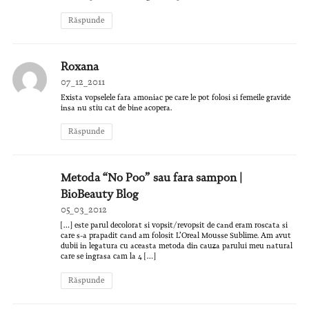
Răspunde
Roxana
07_12_2011
Exista vopselele fara amoniac pe care le pot folosi si femeile gravide
insa nu stiu cat de bine acopera.
Răspunde
Metoda “No Poo” sau fara sampon |
BioBeauty Blog
05_03_2012
[…] este parul decolorat si vopsit/revopsit de cand eram roscata si
care s-a prapadit cand am folosit L’Oreal Mousse Sublime. Am avut
dubii in legatura cu aceasta metoda din cauza parului meu natural
care se ingrasa cam la 4 […]
Răspunde