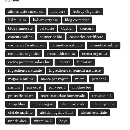
Etichete
alimentatie sanatoasa
aloe vera
Aubrey Organics
Balm Balm
balsam organic
blog cosmetice
blog frumusete
calatorie
Cattier
concurs
concurs online
cosmetice bio
cosmetice certificate
cosmetice facute acasa
cosmetice naturale
cosmetice online
cosmetice organice
crema hidratanta
crema organica
crema protectie solara bio
Ecocert
hidratare
ingrediente naturale
Ingrediente si remedii naturiste
magazin online
masca par vopsit
miere
parabeni
parfum
par uscat
par vopsit
produse bio
protectie solara
retete naturiste homemade
ten sensibil
Timp liber
ulei de argan
ulei de avocado
ulei de jojoba
ulei de masline
ulei de migdale dulci
uleiuri esentiale
unt de shea
vitamina E
Zoya