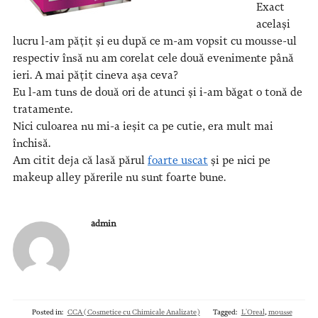
Exact
același
lucru l-am pățit și eu după ce m-am vopsit cu mousse-ul
respectiv însă nu am corelat cele două evenimente până
ieri. A mai pățit cineva așa ceva?
Eu l-am tuns de două ori de atunci și i-am băgat o tonă de
tratamente.
Nici culoarea nu mi-a ieșit ca pe cutie, era mult mai
închisă.
Am citit deja că lasă părul
foarte uscat
și pe nici pe
makeup alley părerile nu sunt foarte bune.
admin
Posted in:
CCA (Cosmetice cu Chimicale Analizate)
Tagged:
L'Oreal
,
mousse