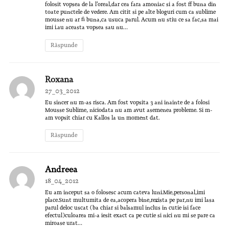
folosit vopsea de la l’oreal,dar cea fara amoniac si a fost ff buna din
toate punctele de vedere. Am citit si pe alte bloguri cum ca sublime
mousse nu ar fi buna,ca usuca parul. Acum nu stiu ce sa fac,sa mai
imi i.au aceasta vopsea sau nu…
Răspunde
Roxana
27_03_2012
Eu sincer nu m-as risca. Am fost vopsita 3 ani inainte de a folosi
Mousse Sublime, niciodata nu am avut asemenea probleme. Si m-
am vopsit chiar cu Kallos la un moment dat.
Răspunde
Andreea
18_04_2012
Eu am inceput sa o folosesc acum cateva luni.Mie,personal,imi
place.Sunt multumita de ea,acopera bine,rezista pe par,nu imi lasa
parul deloc uscat (ba chiar si balsamul inclus in cutie isi face
efectul)culoarea mi-a iesit exact ca pe cutie si nici nu mi se pare ca
miroase urat…