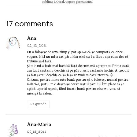
sublime L'Oreal
,
vopsea permanenta
17 comments
Ana
04_12_2011
Eu o folosesc de ceva timp și pot spune că se comportă ca orice
vopsea. Nici nu mi-a ars părul dar nici nu l-a făcut așa cum zice că
trebuie să-l facă.
Și mie mi-a ieșit mai închisă față de cum mă așteptam. Prima oară
am luat castaniu deschis și pe păr a ieșit castaniu închis. A trebuit
să iau șaten deschis ca să iasă ce vroiam data trecută 🙂
Oricum, pentru mine este bună pentru că o folosesc numai pentru
rădăcini, puțin mai deschise decât restul părului. Îmi place că se
aplică ușor și repede, fiind foarte bună pentru cine nu vrea să
meargă la salon.
Răspunde
Ana-Maria
05_12_2011