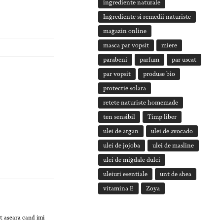
ingrediente naturale
Ingrediente si remedii naturiste
magazin online
masca par vopsit
miere
parabeni
parfum
par uscat
par vopsit
produse bio
protectie solara
retete naturiste homemade
ten sensibil
Timp liber
ulei de argan
ulei de avocado
ulei de jojoba
ulei de masline
ulei de migdale dulci
uleiuri esentiale
unt de shea
vitamina E
Zoya
at aseara cand imi