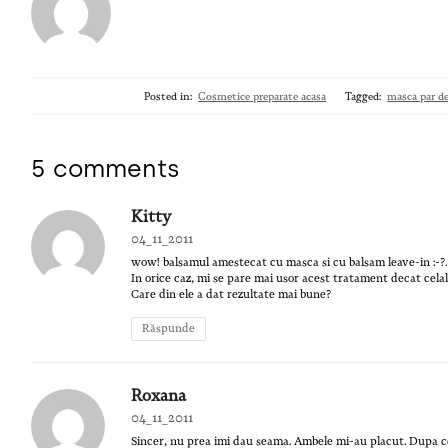
Posted in:
Cosmetice preparate acasa
Tagged:
masca par d
5 comments
Kitty
04_11_2011
wow! balsamul amestecat cu masca si cu balsam leave-in :-?…
In orice caz, mi se pare mai usor acest tratament decat celala
Care din ele a dat rezultate mai bune?
Răspunde
Roxana
04_11_2011
Sincer, nu prea imi dau seama. Ambele mi-au placut. Dupa ce