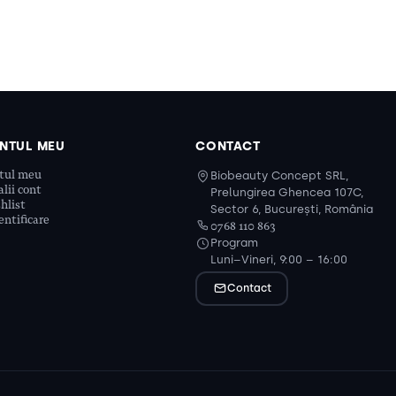
NTUL MEU
CONTACT
tul meu
Biobeauty Concept SRL,
lii cont
Prelungirea Ghencea 107C,
hlist
Sector 6, București, România
ntificare
0768 110 863
Program
Luni–Vineri, 9:00 – 16:00
Contact