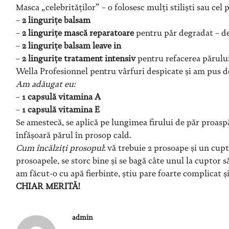
Masca „celebrităților” – o folosesc mulți stiliști sau cel 
–
2 lingurițe balsam
–
2 lingurițe mască reparatoare
pentru păr degradat – de
–
2 lingurițe balsam leave in
–
2 lingurițe tratament intensiv
pentru refacerea părului
Wella Profesionnel pentru vârfuri despicate și am pus d
Am adăugat eu:
–
1 capsulă vitamina A
–
1 capsulă vitamina E
Se amestecă, se aplică pe lungimea firului de păr proaspă
înfășoară părul în prosop cald.
Cum încălziți prosopul
: vă trebuie 2 prosoape și un cu
prosoapele, se storc bine și se bagă câte unul la cuptor s
am făcut-o cu apă fierbinte, știu pare foarte complicat și
CHIAR MERITĂ!
admin