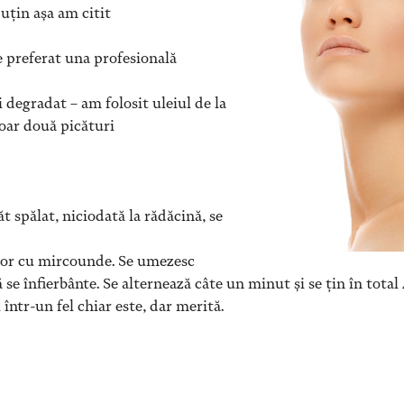
puțin așa am citit
 preferat una profesională
 degradat – am folosit uleiul de la
oar două picături
t spălat, niciodată la rădăcină, se
ptor cu mircounde. Se umezesc
ă se înfierbânte. Se alternează câte un minut și se țin în tota
 într-un fel chiar este, dar merită.