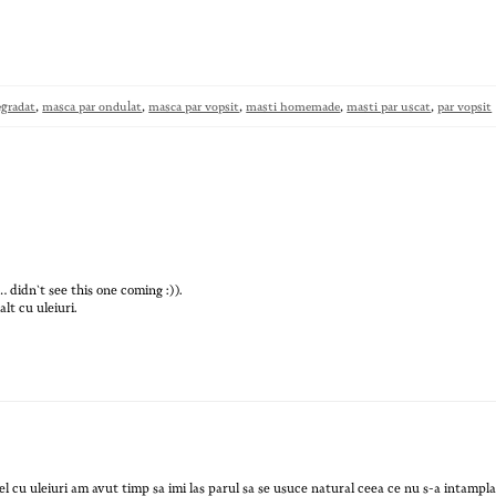
egradat
,
masca par ondulat
,
masca par vopsit
,
masti homemade
,
masti par uscat
,
par vopsit
 didn`t see this one coming :)).
lt cu uleiuri.
l cu uleiuri am avut timp sa imi las parul sa se usuce natural ceea ce nu s-a intampl