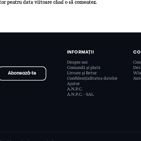
tor pentru data viitoare când o să comentez.
INFORMAȚII
CO
Despre noi
Con
Comandă și plată
Deta
Livrare și Retur
Wis
Confidențialitatea datelor
Aute
Ajutor
A.N.P.C.
A.N.P.C. - SAL