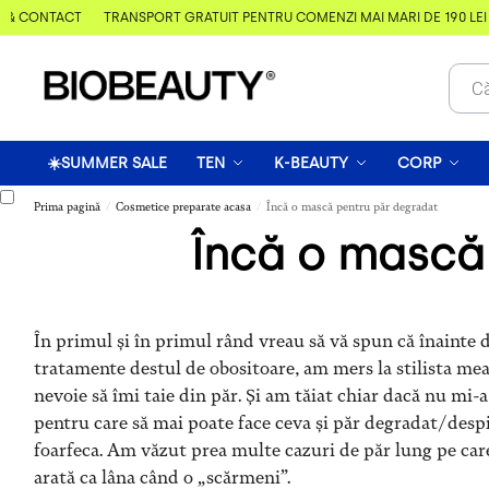
& CONTACT
TRANSPORT GRATUIT PENTRU COMENZI MAI MARI DE 190 LEI
☀️SUMMER SALE
TEN
K-BEAUTY
CORP
Prima pagină
Cosmetice preparate acasa
Încă o mască pentru păr degradat
/
/
Încă o mască
În primul și în primul rând vreau să vă spun că înainte 
tratamente destul de obositoare, am mers la stilista mea 
nevoie să îmi taie din păr. Și am tăiat chiar dacă nu mi-
pentru care să mai poate face ceva și păr degradat/despi
foarfeca. Am văzut prea multe cazuri de păr lung pe care 
arată ca lâna când o „scărmeni”.