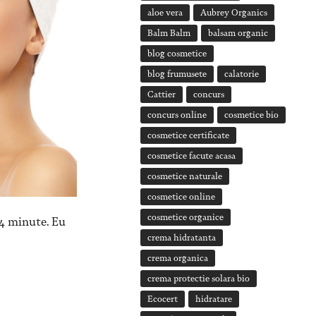
aloe vera
Aubrey Organics
Balm Balm
balsam organic
blog cosmetice
blog frumusete
calatorie
Cattier
concurs
concurs online
cosmetice bio
cosmetice certificate
cosmetice facute acasa
cosmetice naturale
cosmetice online
cosmetice organice
l 4 minute. Eu
crema hidratanta
crema organica
crema protectie solara bio
Ecocert
hidratare