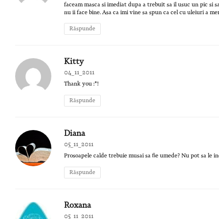
faceam masca si imediat dupa a trebuit sa il usuc un pic si sa
nu ii face bine. Asa ca imi vine sa spun ca cel cu uleiuri a me
Răspunde
Kitty
04_11_2011
Thank you :*!
Răspunde
Diana
05_11_2011
Prosoapele calde trebuie musai sa fie umede? Nu pot sa le in
Răspunde
Roxana
05_11_2011