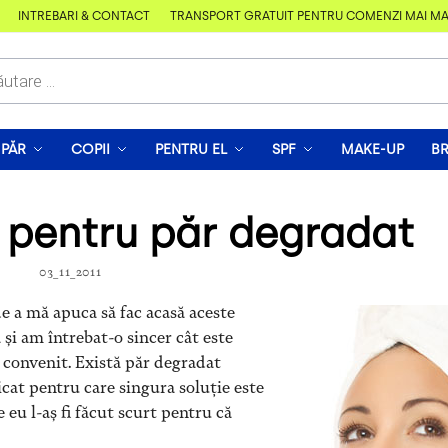
ÎNTREBĂRI & CONTACT
TRANSPORT GRATUIT PENTRU COMENZI MAI MARI D
PĂR
COPII
PENTRU EL
SPF
MAKE-UP
B
 pentru păr degradat
03_11_2011
de a mă apuca să fac acasă
aceste
și am întrebat-o sincer cât este
a convenit. Există păr degradat
cat pentru care singura soluție este
eu l-aș fi făcut scurt pentru că