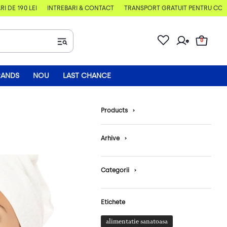
E 190 LEI
ÎNTREBĂRI & CONTACT
TRANSPORT GRATUIT PENTRU COMENZI
0
RANDS
NOU
LAST CHANCE
Products
›
Arhive
›
Categorii
›
Etichete
alimentatie sanatoasa