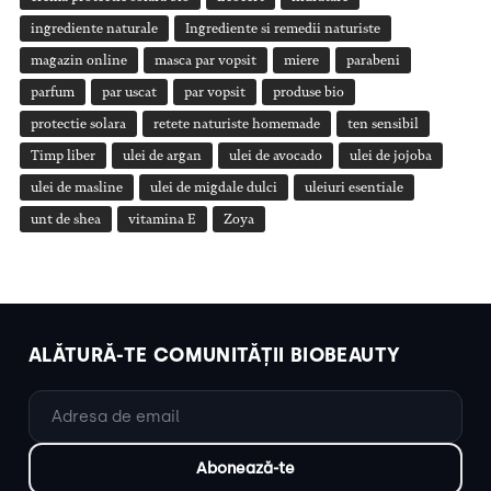
ingrediente naturale
Ingrediente si remedii naturiste
magazin online
masca par vopsit
miere
parabeni
parfum
par uscat
par vopsit
produse bio
protectie solara
retete naturiste homemade
ten sensibil
Timp liber
ulei de argan
ulei de avocado
ulei de jojoba
ulei de masline
ulei de migdale dulci
uleiuri esentiale
unt de shea
vitamina E
Zoya
ALĂTURĂ-TE COMUNITĂȚII BIOBEAUTY