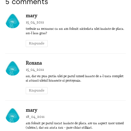
5 comments
mary
15_04_2011
trebuie sa recunosc ca nu am folosit niciodata ulei inainte de placa.
nu-l lasa gras?
Răspunde
Roxana
15_04_2011
nu, dar eu pun putin ulei pe parul umed inante de a-l usca complet
si atunci uleiul hraneste si protejeaza.
Răspunde
mary
18_04_2011
am folosit pe parul uscat inainte de placa. are un aspect usor umed
(uleios), dar nu arata rau – pare chiar stilizat.