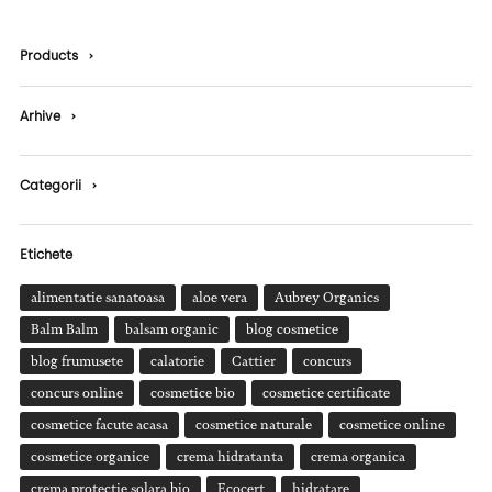
Products
›
Arhive
›
Categorii
›
Etichete
alimentatie sanatoasa
aloe vera
Aubrey Organics
Balm Balm
balsam organic
blog cosmetice
blog frumusete
calatorie
Cattier
concurs
concurs online
cosmetice bio
cosmetice certificate
cosmetice facute acasa
cosmetice naturale
cosmetice online
cosmetice organice
crema hidratanta
crema organica
crema protectie solara bio
Ecocert
hidratare