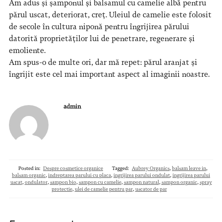
Am adus și șamponul și balsamul cu camelie albă pentru
părul uscat, deteriorat, creț. Uleiul de camelie este folosit
de secole în cultura niponă pentru îngrijirea părului
datorită proprietăților lui de penetrare, regenerare și
emoliente.
Am spus-o de multe ori, dar mă repet: părul aranjat și
îngrijit este cel mai important aspect al imaginii noastre.
admin
Posted in:
Despre cosmetice organice
Tagged:
Aubrey Organics
,
balsam leave in
,
balsam organic
,
indreptarea parului cu placa
,
ingrijirea parului ondulat
,
ingrijirea parului
uscat
,
ondulator
,
sampon bio
,
sampon cu camelie
,
sampon natural
,
sampon organic
,
spray
protectie
,
ulei de camelie pentru par
,
uscator de par