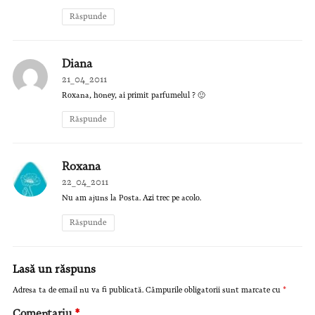
Răspunde
Diana
21_04_2011
Roxana, honey, ai primit parfumelul ? 🙂
Răspunde
Roxana
22_04_2011
Nu am ajuns la Posta. Azi trec pe acolo.
Răspunde
Lasă un răspuns
Adresa ta de email nu va fi publicată.
Câmpurile obligatorii sunt marcate cu
*
Comentariu
*