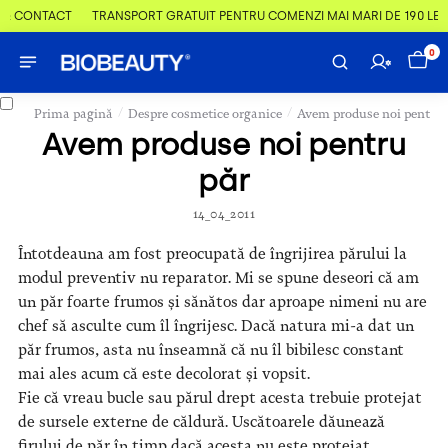
 & CONTACT
TRANSPORT GRATUIT PENTRU COMENZI MAI MARI DE 190 LEI
0
/
/
Prima pagină
Despre cosmetice organice
Avem produse noi pentru 
Avem produse noi pentru
păr
14_04_2011
Întotdeauna am fost preocupată de îngrijirea părului la
modul preventiv nu reparator. Mi se spune deseori că am
un păr foarte frumos și sănătos dar aproape nimeni nu are
chef să asculte cum îl îngrijesc. Dacă natura mi-a dat un
păr frumos, asta nu înseamnă că nu îl bibilesc constant
mai ales acum că este decolorat și vopsit.
Fie că vreau bucle sau părul drept acesta trebuie protejat
de sursele externe de căldură. Uscătoarele dăunează
firului de păr în timp dacă acesta nu este protejat.