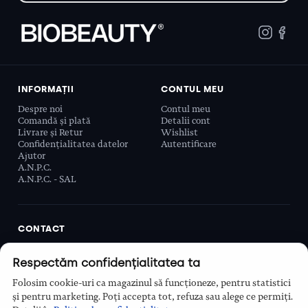
INFORMAȚII
CONTUL MEU
Despre noi
Contul meu
Comandă și plată
Detalii cont
Livrare și Retur
Wishlist
Confidențialitatea datelor
Autentificare
Ajutor
A.N.P.C.
A.N.P.C. - SAL
CONTACT
Biobeauty Concept SRL, Prelungirea Ghencea 107C,
Respectăm confidențialitatea ta
Sector 6, București, România
0768 110 863
Folosim cookie-uri ca magazinul să funcționeze, pentru statistici
Program
și pentru marketing. Poți accepta tot, refuza sau alege ce permiți.
Luni–Vineri, 9:00 – 16:00