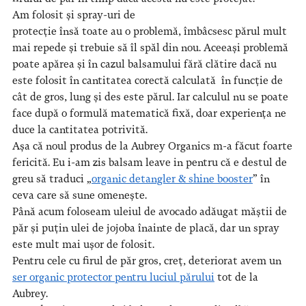
Am folosit și spray-uri de
protecție însă toate au o problemă, îmbâcsesc părul mult
mai repede și trebuie să îl spăl din nou. Aceeași problemă
poate apărea și în cazul balsamului fără clătire dacă nu
este folosit în cantitatea corectă calculată în funcție de
cât de gros, lung și des este părul. Iar calculul nu se poate
face după o formulă matematică fixă, doar experiența ne
duce la cantitatea potrivită.
Așa că noul produs de la Aubrey Organics m-a făcut foarte
fericită. Eu i-am zis balsam leave in pentru că e destul de
greu să traduci „
organic detangler & shine booster
” în
ceva care să sune omenește.
Până acum foloseam uleiul de avocado adăugat măștii de
păr și puțin ulei de jojoba înainte de placă, dar un spray
este mult mai ușor de folosit.
Pentru cele cu firul de păr gros, creț, deteriorat avem un
ser organic protector pentru luciul părului
tot de la
Aubrey.