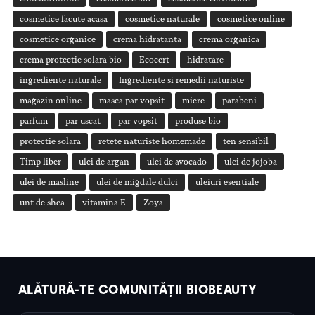
cosmetice facute acasa
cosmetice naturale
cosmetice online
cosmetice organice
crema hidratanta
crema organica
crema protectie solara bio
Ecocert
hidratare
ingrediente naturale
Ingrediente si remedii naturiste
magazin online
masca par vopsit
miere
parabeni
parfum
par uscat
par vopsit
produse bio
protectie solara
retete naturiste homemade
ten sensibil
Timp liber
ulei de argan
ulei de avocado
ulei de jojoba
ulei de masline
ulei de migdale dulci
uleiuri esentiale
unt de shea
vitamina E
Zoya
ALĂTURĂ-TE COMUNITĂȚII BIOBEAUTY