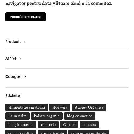
navigator pentru data viitoare când o să comentez.
Products
›
Arhive
›
Categorii
›
Etichete
alimentatie sanatoasa
aloe vera
Aubrey Organics
Balm Balm
balsam organic
blog cosmetice
blog frumusete
calatorie
Cattier
concurs
concurs online
cosmetice bio
cosmetice certificate