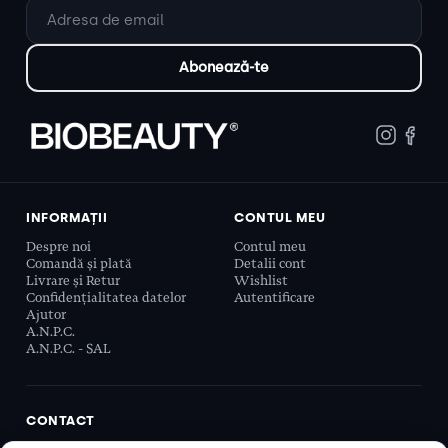
INFORMAȚII
CONTUL MEU
Despre noi
Contul meu
Comandă și plată
Detalii cont
Livrare și Retur
Wishlist
Confidențialitatea datelor
Autentificare
Ajutor
A.N.P.C.
A.N.P.C. - SAL
CONTACT