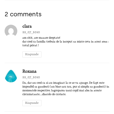
2 comments
clara
22_07_2010
am citit, are maaare dreptate!
dar cred ca familia trebuia de la inceput sa miste ceva in acest sens :
totul privat !
Răspunde
Roxana
22_07_2010
Da, dar nu cred ca si-au imaginat la ce se va ajunge. De fapt este
imposibil sa gandesti (nu bine sau rau, pur si simplu sa gandesti) in
momentele respective. Ingroparea unui copil mai ales in aceste
circumstante….dincolo de cuvinte.
Răspunde