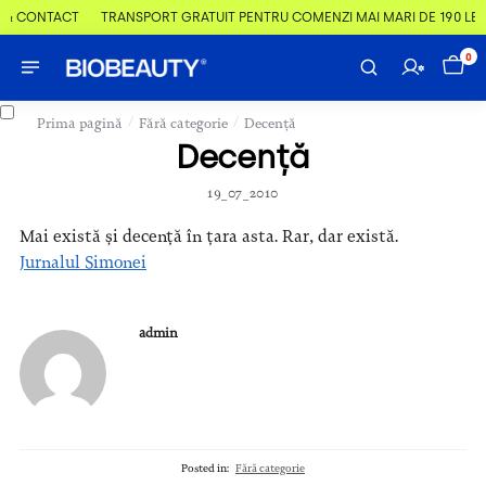
 & CONTACT
TRANSPORT GRATUIT PENTRU COMENZI MAI MARI DE 190 LEI
0
/
/
Prima pagină
Fără categorie
Decență
Decență
19_07_2010
Mai există și decență în țara asta. Rar, dar există.
Jurnalul Simonei
admin
Posted in:
Fără categorie