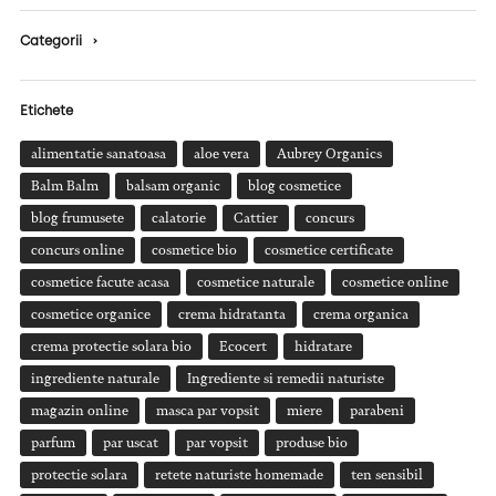
Categorii
›
Etichete
alimentatie sanatoasa
aloe vera
Aubrey Organics
Balm Balm
balsam organic
blog cosmetice
blog frumusete
calatorie
Cattier
concurs
concurs online
cosmetice bio
cosmetice certificate
cosmetice facute acasa
cosmetice naturale
cosmetice online
cosmetice organice
crema hidratanta
crema organica
crema protectie solara bio
Ecocert
hidratare
ingrediente naturale
Ingrediente si remedii naturiste
magazin online
masca par vopsit
miere
parabeni
parfum
par uscat
par vopsit
produse bio
protectie solara
retete naturiste homemade
ten sensibil