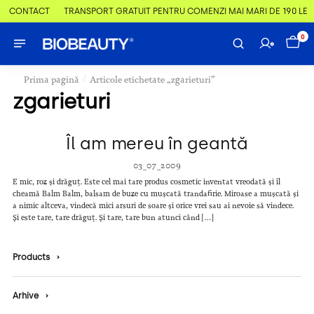
 & CONTACT
TRANSPORT GRATUIT PENTRU COMENZI MAI MARI DE 190 LEI
0
/
Prima pagină
Articole etichetate „zgarieturi”
zgarieturi
Îl am mereu în geantă
03_07_2009
E mic, roz și drăguț. Este cel mai tare produs cosmetic inventat vreodată și îl
cheamă Balm Balm, balsam de buze cu mușcată trandafirie. Miroase a mușcată și
a nimic altceva, vindecă mici arsuri de soare și orice vrei sau ai nevoie să vindece.
Și este tare, tare drăguț. Și tare, tare bun atunci când […]
Products
›
Arhive
›