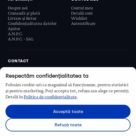
Despre noi
Contul meu
Comandă și plată
Detalii cont
Livrare și Retur
Wishlist
Confidențialitatea datelor
Autentificare
Ajutor
A.N.P.C.
A.N.P.C. - SAL
CONTACT
Biobeauty Concept SRL, Prelungirea Ghencea 107C,
Respectăm confidențialitatea ta
Sector 6, București, România
0768 110 863
Folosim cookie-uri ca magazinul să funcționeze, pentru statistici
Program
și pentru marketing. Poți accepta tot, refuza sau alege ce permiți.
Luni–Vineri, 9:00 – 16:00
Detalii în
Politica de confidențialitate
.
Contact
Acceptă toate
Refuză toate