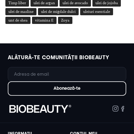
Timp liber
ulei de argan
ulei de avocado
ulei de jojoba
ulei de masline
ulei de migdale dulci
uleiuri esentiale
unt de shea
vitamina E
Zoya
ALĂTURĂ-TE COMUNITĂȚII BIOBEAUTY
INFORMAȚII
CONTUL MEU