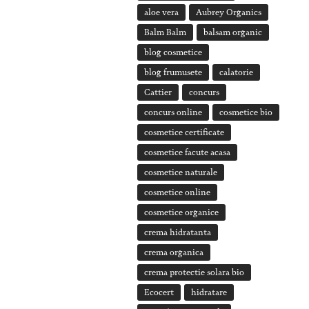
aloe vera
Aubrey Organics
Balm Balm
balsam organic
blog cosmetice
blog frumusete
calatorie
Cattier
concurs
concurs online
cosmetice bio
cosmetice certificate
cosmetice facute acasa
cosmetice naturale
cosmetice online
cosmetice organice
crema hidratanta
crema organica
crema protectie solara bio
Ecocert
hidratare