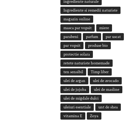
ingrediente naturale
Ingrediente si remedii naturiste
magazin online
masca par vopsit
miere
parabeni
parfum
par uscat
par vopsit
produse bio
protectie solara
retete naturiste homemade
ten sensibil
Timp liber
ulei de argan
ulei de avocado
ulei de jojoba
ulei de masline
ulei de migdale dulci
uleiuri esentiale
unt de shea
vitamina E
Zoya