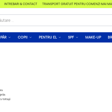
ÎNTREBĂRI & CONTACT
TRANSPORT GRATUIT PENTRU COMENZI MAI MARI 
PĂR
COPII
PENTRU EL
SPF
MAKE-UP
B
les
 prin
rs totuși