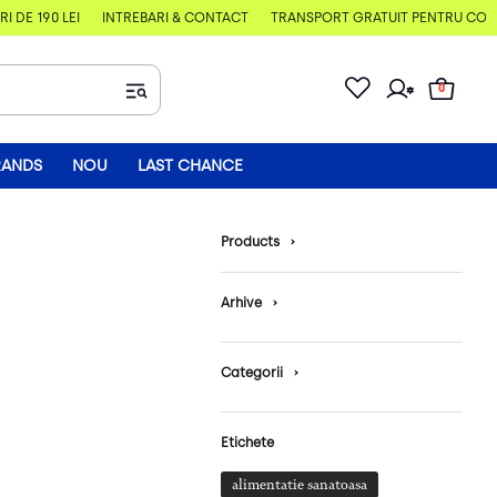
DE 190 LEI
ÎNTREBĂRI & CONTACT
TRANSPORT GRATUIT PENTRU COMENZ
0
RANDS
NOU
LAST CHANCE
Products
›
Arhive
›
Categorii
›
Etichete
alimentatie sanatoasa