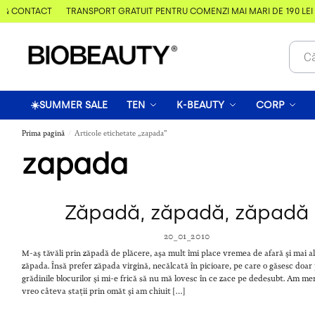
 & CONTACT
TRANSPORT GRATUIT PENTRU COMENZI MAI MARI DE 190 LEI
☀️SUMMER SALE
TEN
K-BEAUTY
CORP
Prima pagină
Articole etichetate „zapada”
/
zapada
Zăpadă, zăpadă, zăpadă
20_01_2010
M-aș tăvăli prin zăpadă de plăcere, așa mult îmi place vremea de afară și mai a
zăpada. Însă prefer zăpada virgină, necălcată în picioare, pe care o găsesc doar
grădinile blocurilor și mi-e frică să nu mă lovesc în ce zace pe dedesubt. Am me
vreo câteva stații prin omăt și am chiuit […]