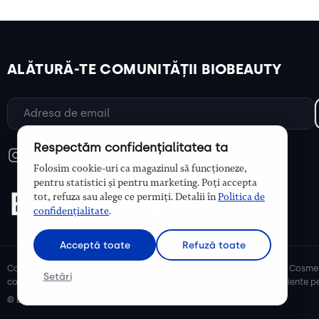
ALĂTURĂ-TE COMUNITĂȚII BIOBEAUTY
Respectăm confidențialitatea ta
Folosim cookie-uri ca magazinul să funcționeze,
pentru statistici și pentru marketing. Poți accepta
tot, refuza sau alege ce permiți. Detalii în
Politica de
confidențialitate
.
Acceptă toate
Refuză toate
Cosmetice bio și naturale, ulei de argan, ulei de cocos, unt de shea. Cosmet
Setări
cosmetice naturale pentru mămici și copii, cosmetice organice eficiente pe
© Biobeauty 2026. Toate drepturile rezervate.