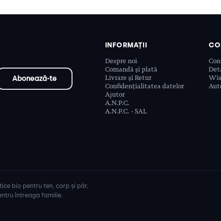
INFORMAȚII
CO
Despre noi
Con
Comandă și plată
Deta
Livrare și Retur
Wis
Confidențialitatea datelor
Aute
Ajutor
A.N.P.C.
A.N.P.C. - SAL
ice bio pentru ten, corp și păr,
ntru întreaga familie.