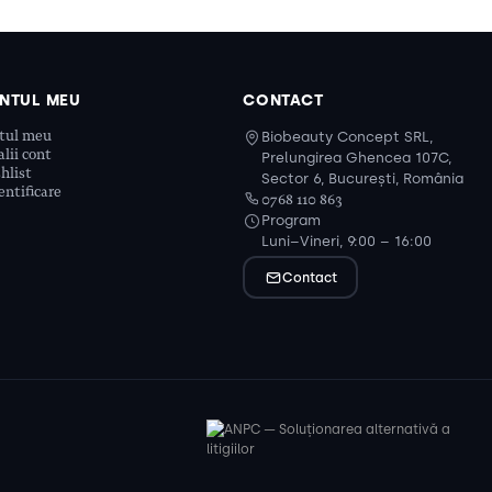
NTUL MEU
CONTACT
tul meu
Biobeauty Concept SRL,
lii cont
Prelungirea Ghencea 107C,
hlist
Sector 6, București, România
ntificare
0768 110 863
Program
Luni–Vineri, 9:00 – 16:00
Contact