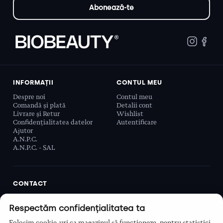
INFORMAȚII
CONTUL MEU
Despre noi
Contul meu
Comandă și plată
Detalii cont
Livrare și Retur
Wishlist
Confidențialitatea datelor
Autentificare
Ajutor
A.N.P.C.
A.N.P.C. - SAL
CONTACT
Biobeauty Concept SRL, Prelungirea Ghencea 107C,
Respectăm confidențialitatea ta
Sector 6, București, România
0768 110 863
Folosim cookie-uri ca magazinul să funcționeze, pentru statistici