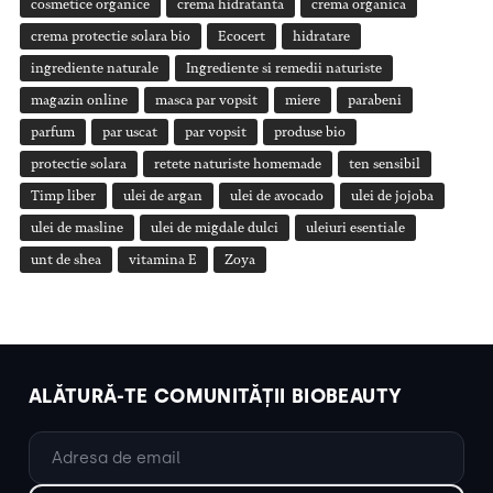
cosmetice organice
crema hidratanta
crema organica
crema protectie solara bio
Ecocert
hidratare
ingrediente naturale
Ingrediente si remedii naturiste
magazin online
masca par vopsit
miere
parabeni
parfum
par uscat
par vopsit
produse bio
protectie solara
retete naturiste homemade
ten sensibil
Timp liber
ulei de argan
ulei de avocado
ulei de jojoba
ulei de masline
ulei de migdale dulci
uleiuri esentiale
unt de shea
vitamina E
Zoya
ALĂTURĂ-TE COMUNITĂȚII BIOBEAUTY