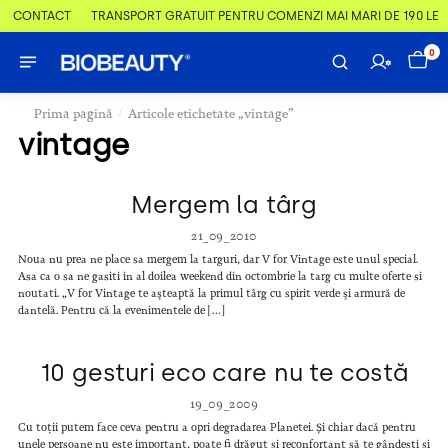
 & CONTACT
TRANSPORT GRATUIT PENTRU COMENZI MAI MARI DE 190 LEI
0
/
Prima pagină
Articole etichetate „vintage”
vintage
Mergem la târg
21_09_2010
Noua nu prea ne place sa mergem la targuri, dar V for Vintage este unul special.
Asa ca o sa ne gasiti in al doilea weekend din octombrie la targ cu multe oferte si
noutati. „V for Vintage te aşteaptă la primul târg cu spirit verde şi armură de
dantelă. Pentru că la evenimentele de […]
10 gesturi eco care nu te costă
19_09_2009
Cu toții putem face ceva pentru a opri degradarea Planetei. Și chiar dacă pentru
unele persoane nu este important, poate fi drăguț și reconfortant să te gândești și