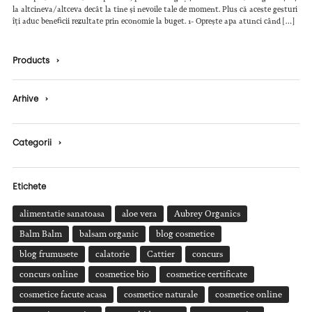
la altcineva/altceva decât la tine și nevoile tale de moment. Plus că aceste gesturi
îți aduc beneficii rezultate prin economie la buget. 1- Oprește apa atunci când […]
Products
›
Arhive
›
Categorii
›
Etichete
alimentatie sanatoasa
aloe vera
Aubrey Organics
Balm Balm
balsam organic
blog cosmetice
blog frumusete
calatorie
Cattier
concurs
concurs online
cosmetice bio
cosmetice certificate
cosmetice facute acasa
cosmetice naturale
cosmetice online