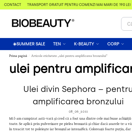
& CONTACT
TRANSPORT GRATUIT PENTRU COMENZI MAI MARI DE 190 LEI
☀️SUMMER SALE
TEN
K-BEAUTY
CORP
Prima pagină
Articole etichetate „ulei pentru amplificarea bronzului”
/
ulei pentru amplifica
Ulei divin Sephora – pentr
amplificarea bronzului
08_06_2011
Mi l-am cumpărat astă-vară și cred că a fost una dintre cele mai bune achiziții
toate. Se aplică prin pulverizare pe pielea bronzată și chiar dacă soarele te-a v
în treacăt tot te poleiește iar bronzul se intensifică. Colorează foarte puțin, dar