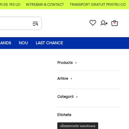
E 190 LEI
ÎNTREBĂRI & CONTACT
TRANSPORT GRATUIT PENTRU COMENZI
0
RANDS
NOU
LAST CHANCE
Products
›
Arhive
›
Categorii
›
Etichete
alimentatie sanatoasa