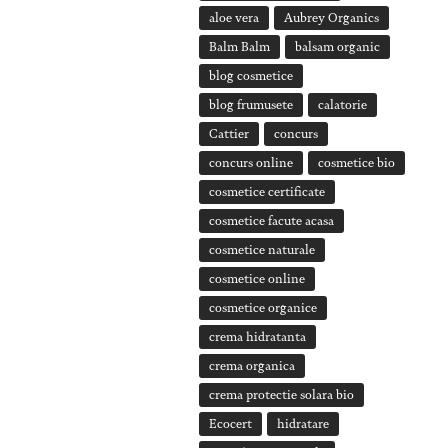
aloe vera
Aubrey Organics
Balm Balm
balsam organic
blog cosmetice
blog frumusete
calatorie
Cattier
concurs
concurs online
cosmetice bio
cosmetice certificate
cosmetice facute acasa
cosmetice naturale
cosmetice online
cosmetice organice
crema hidratanta
crema organica
crema protectie solara bio
Ecocert
hidratare