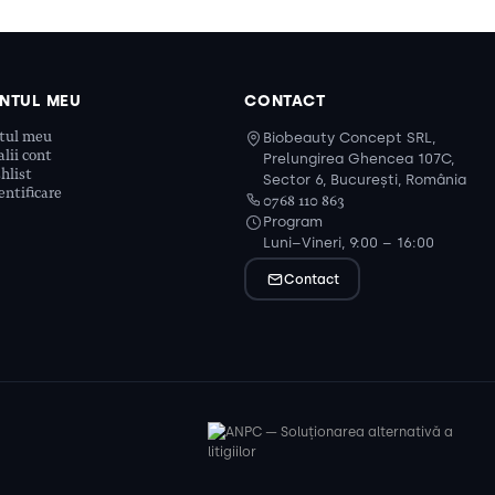
NTUL MEU
CONTACT
tul meu
Biobeauty Concept SRL,
lii cont
Prelungirea Ghencea 107C,
hlist
Sector 6, București, România
ntificare
0768 110 863
Program
Luni–Vineri, 9:00 – 16:00
Contact