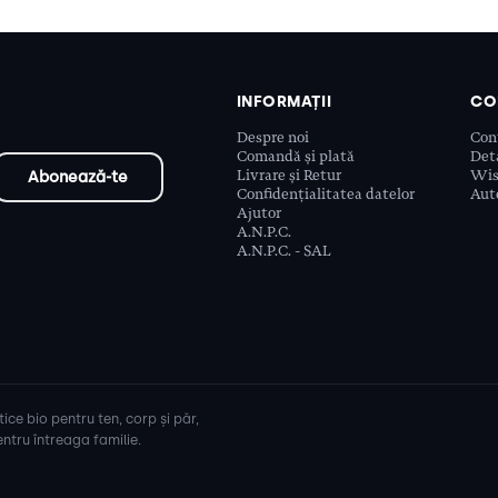
INFORMAȚII
CO
Despre noi
Con
Comandă și plată
Deta
Livrare și Retur
Wis
Confidențialitatea datelor
Aute
Ajutor
A.N.P.C.
A.N.P.C. - SAL
ice bio pentru ten, corp și păr,
ntru întreaga familie.