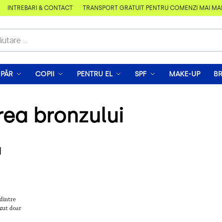
ÎNTREBĂRI & CONTACT
TRANSPORT GRATUIT PENTRU COMENZI MAI MARI D
PĂR
COPII
PENTRU EL
SPF
MAKE-UP
B
rea bronzului
u
 dintre
ăzut doar