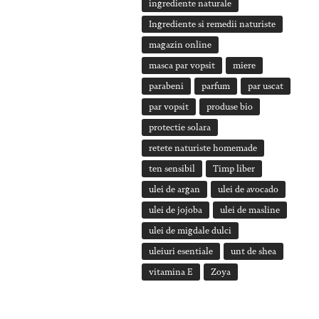
ingrediente naturale
Ingrediente si remedii naturiste
magazin online
masca par vopsit
miere
parabeni
parfum
par uscat
par vopsit
produse bio
protectie solara
retete naturiste homemade
ten sensibil
Timp liber
ulei de argan
ulei de avocado
ulei de jojoba
ulei de masline
ulei de migdale dulci
uleiuri esentiale
unt de shea
vitamina E
Zoya