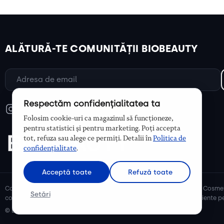
ALĂTURĂ-TE COMUNITĂȚII BIOBEAUTY
Respectăm confidențialitatea ta
Folosim cookie-uri ca magazinul să funcționeze,
pentru statistici și pentru marketing. Poți accepta
tot, refuza sau alege ce permiți. Detalii în
Politica de
confidențialitate
.
Acceptă toate
Refuză toate
Cosmetice bio și naturale, ulei de argan, ulei de cocos, unt de shea. Cosmet
Setări
cosmetice naturale pentru mămici și copii, cosmetice organice eficiente pe
© Biobeauty 2026. Toate drepturile rezervate.