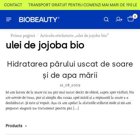
 & CONTACT
TRANSPORT GRATUIT PENTRU COMENZI MAI MARI DE 190 LEI
0
/
Prima pagină
Articole etichetate „ulei de jojoba bio”
ulei de jojoba bio
Hidratarea părului uscat de soare
și de apa mării
12_08_2009
M-am întors de la mare cu un păr mai uscat decât de obicei, aspru spre vârfuri. Nu
are nevoie de tuns, pur și simplu din cauza apei mării și a expunerii la soare s-a
deshidratat. Și este și vopsit. Așa că am apelat la sfaturile stilistei mele și mi-am
preparat singură un tratament pentru păr. […]
Products
›