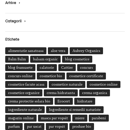
Arhive
›
Categorii
›
Etichete
alimentatie sanatoasa
aloe vera
Aubrey Organics
Balm Balm
balsam organic
blog cosmetice
blog frumusete
calatorie
Cattier
concurs
concurs online
cosmetice bio
cosmetice certificate
cosmetice facute acasa
cosmetice naturale
cosmetice online
cosmetice organice
crema hidratanta
crema organica
crema protectie solara bio
Ecocert
hidratare
ingrediente naturale
Ingrediente si remedii naturiste
magazin online
masca par vopsit
miere
parabeni
parfum
par uscat
par vopsit
produse bio