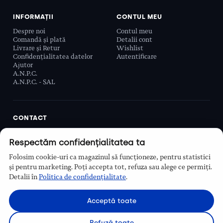
INFORMAȚII
CONTUL MEU
Despre noi
Contul meu
Comandă și plată
Detalii cont
Livrare și Retur
Wishlist
Confidențialitatea datelor
Autentificare
Ajutor
A.N.P.C.
A.N.P.C. - SAL
CONTACT
Biobeauty Concept SRL, Prelungirea Ghencea 107C,
Respectăm confidențialitatea ta
Sector 6, București, România
0768 110 863
Folosim cookie-uri ca magazinul să funcționeze, pentru statistici
Program
și pentru marketing. Poți accepta tot, refuza sau alege ce permiți.
Luni–Vineri, 9:00 – 16:00
Detalii în
Politica de confidențialitate
.
Contact
Acceptă toate
Refuză toate