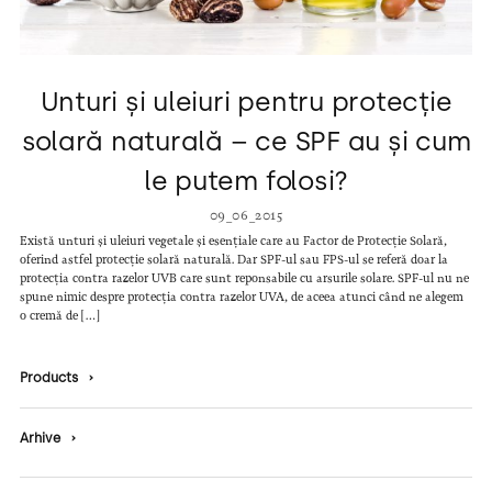
Unturi și uleiuri pentru protecție
solară naturală – ce SPF au și cum
le putem folosi?
09_06_2015
Există unturi și uleiuri vegetale și esențiale care au Factor de Protecție Solară,
oferind astfel protecție solară naturală. Dar SPF-ul sau FPS-ul se referă doar la
protecția contra razelor UVB care sunt reponsabile cu arsurile solare. SPF-ul nu ne
spune nimic despre protecția contra razelor UVA, de aceea atunci când ne alegem
o cremă de […]
Products
›
Arhive
›