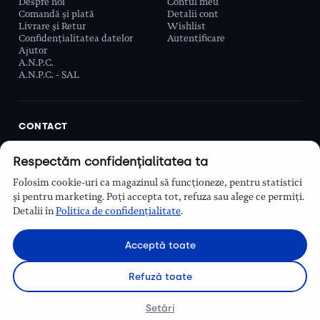
Despre noi
Contul meu
Comandă și plată
Detalii cont
Livrare și Retur
Wishlist
Confidențialitatea datelor
Autentificare
Ajutor
A.N.P.C.
A.N.P.C. - SAL
CONTACT
Biobeauty Concept SRL, Prelungirea Ghencea 107C,
Respectăm confidențialitatea ta
Sector 6, București, România
0768 110 863
Folosim cookie-uri ca magazinul să funcționeze, pentru statistici
Program
și pentru marketing. Poți accepta tot, refuza sau alege ce permiți.
Luni–Vineri, 9:00 – 16:00
Detalii în
Politica de confidențialitate
.
Contact
Acceptă toate
Refuză toate
Setări
© Biobeauty 2026. Toate drepturile rezervate.