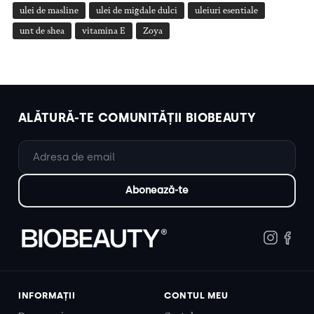
ulei de masline
ulei de migdale dulci
uleiuri esentiale
unt de shea
vitamina E
Zoya
ALĂTURĂ-TE COMUNITĂȚII BIOBEAUTY
INFORMAȚII
CONTUL MEU