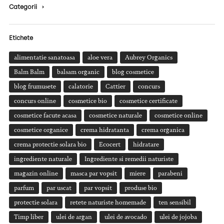
Categorii
›
Etichete
alimentatie sanatoasa
aloe vera
Aubrey Organics
Balm Balm
balsam organic
blog cosmetice
blog frumusete
calatorie
Cattier
concurs
concurs online
cosmetice bio
cosmetice certificate
cosmetice facute acasa
cosmetice naturale
cosmetice online
cosmetice organice
crema hidratanta
crema organica
crema protectie solara bio
Ecocert
hidratare
ingrediente naturale
Ingrediente si remedii naturiste
magazin online
masca par vopsit
miere
parabeni
parfum
par uscat
par vopsit
produse bio
protectie solara
retete naturiste homemade
ten sensibil
Timp liber
ulei de argan
ulei de avocado
ulei de jojoba