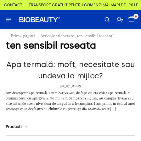
 & CONTACT
TRANSPORT GRATUIT PENTRU COMENZI MAI MARI DE 190 LEI
0
/
Prima pagină
Articole etichetate „ten sensibil roseata”
ten sensibil roseata
Apa termală: moft, necesitate sau
undeva la mijloc?
30_07_2009
Am descoperit apa termală acum câțiva ani, de fapt nu era chiar apă termală ci
brumizatorul cu apă Evian. Nu mi l-am cumpărat singură, nu cumpăr Evian sau
alte mărci de acest nivel doar de dragul de a le cumpăra, l-am primit în cadrul unei
promoții ce se desfășura în cluburile cu pretenții din Mamaia (care […]
Products
›