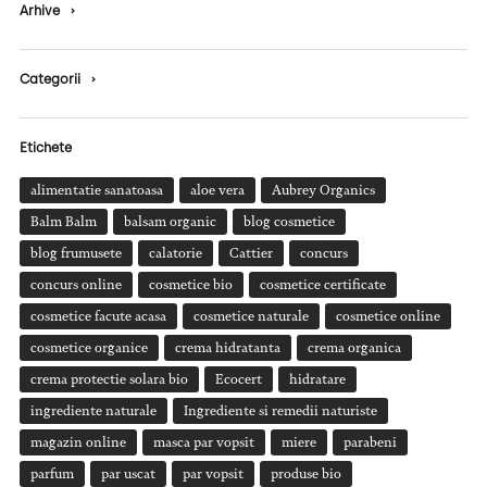
Arhive
›
Categorii
›
Etichete
alimentatie sanatoasa
aloe vera
Aubrey Organics
Balm Balm
balsam organic
blog cosmetice
blog frumusete
calatorie
Cattier
concurs
concurs online
cosmetice bio
cosmetice certificate
cosmetice facute acasa
cosmetice naturale
cosmetice online
cosmetice organice
crema hidratanta
crema organica
crema protectie solara bio
Ecocert
hidratare
ingrediente naturale
Ingrediente si remedii naturiste
magazin online
masca par vopsit
miere
parabeni
parfum
par uscat
par vopsit
produse bio