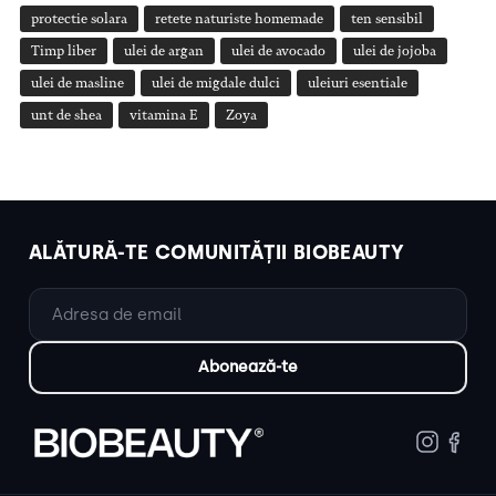
protectie solara
retete naturiste homemade
ten sensibil
Timp liber
ulei de argan
ulei de avocado
ulei de jojoba
ulei de masline
ulei de migdale dulci
uleiuri esentiale
unt de shea
vitamina E
Zoya
ALĂTURĂ-TE COMUNITĂȚII BIOBEAUTY