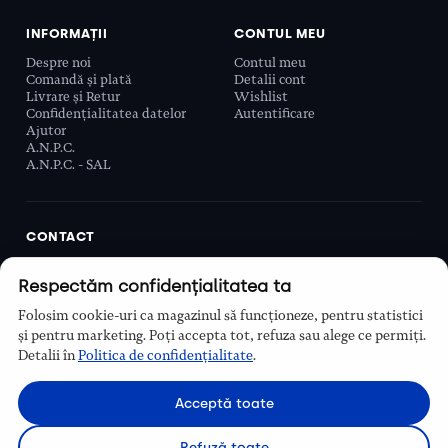
INFORMAȚII
CONTUL MEU
Despre noi
Contul meu
Comandă și plată
Detalii cont
Livrare și Retur
Wishlist
Confidențialitatea datelor
Autentificare
Ajutor
A.N.P.C.
A.N.P.C. - SAL
CONTACT
Biobeauty Concept SRL, Prelungirea Ghencea 107C,
Respectăm confidențialitatea ta
Sector 6, București, România
0768 110 863
Folosim cookie-uri ca magazinul să funcționeze, pentru statistici
Program
și pentru marketing. Poți accepta tot, refuza sau alege ce permiți.
Luni–Vineri, 9:00 – 16:00
Detalii în
Politica de confidențialitate
.
Contact
Acceptă toate
Refuză toate