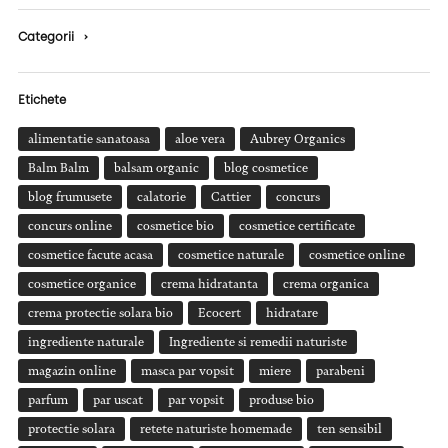
Categorii
›
Etichete
alimentatie sanatoasa
aloe vera
Aubrey Organics
Balm Balm
balsam organic
blog cosmetice
blog frumusete
calatorie
Cattier
concurs
concurs online
cosmetice bio
cosmetice certificate
cosmetice facute acasa
cosmetice naturale
cosmetice online
cosmetice organice
crema hidratanta
crema organica
crema protectie solara bio
Ecocert
hidratare
ingrediente naturale
Ingrediente si remedii naturiste
magazin online
masca par vopsit
miere
parabeni
parfum
par uscat
par vopsit
produse bio
protectie solara
retete naturiste homemade
ten sensibil