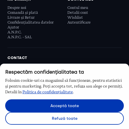
Despre noi
Contul meu
Comandă și plată
Detalii cont
Livrare și Retur
Wishlist
Confidențialitatea datelor
Autentificare
Ajutor
A.N.P.C.
A.N.P.C. - SAL
CONTACT
Biobeauty Concept SRL, Prelungirea Ghencea 107C,
Respectăm confidențialitatea ta
Sector 6, București, România
0768 110 863
Folosim cookie-uri ca magazinul să funcționeze, pentru statistici
Program
și pentru marketing. Poți accepta tot, refuza sau alege ce permiți.
Luni–Vineri, 9:00 – 16:00
Detalii în
Politica de confidențialitate
.
Contact
Acceptă toate
Refuză toate