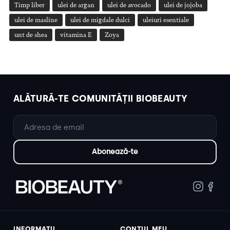
Timp liber
ulei de argan
ulei de avocado
ulei de jojoba
ulei de masline
ulei de migdale dulci
uleiuri esentiale
unt de shea
vitamina E
Zoya
ALĂTURĂ-TE COMUNITĂȚII BIOBEAUTY
INFORMAȚII
CONTUL MEU