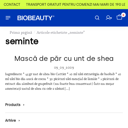
 & CONTACT
TRANSPORT GRATUIT PENTRU COMENZI MAI MARI DE 190 LEI
0
/
Prima pagină
Articole etichetate „seminte”
seminte
Mască de păr cu unt de shea
09_09_2009
Ingrediente: * 45 gr unt de shea bio Cattier * 10 ml ulei extravirgin de baobab * 10
ml ulei bio din nucă de cocos * 30 picături ulei esențial de lămâie * 1 picătură de
extract din sâmburi de grapefruit (un foarte bun conservant) Într-un mojar
amestecați untul de shea cu cele 2 uleiuri […]
Products
›
Arhive
›