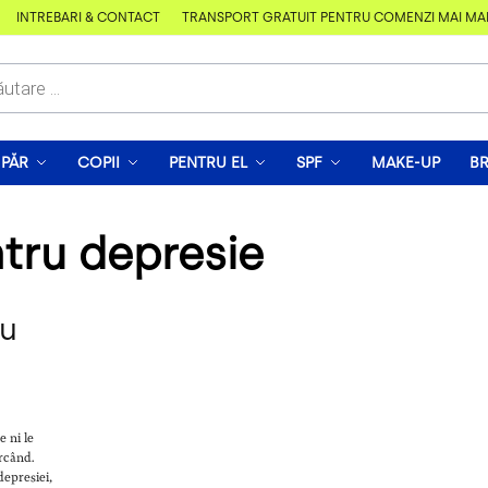
ÎNTREBĂRI & CONTACT
TRANSPORT GRATUIT PENTRU COMENZI MAI MARI D
PĂR
COPII
PENTRU EL
SPF
MAKE-UP
B
ntru depresie
ru
e ni le
rcând.
depresiei,