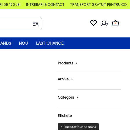
E 190 LEI
ÎNTREBĂRI & CONTACT
TRANSPORT GRATUIT PENTRU COMENZI
0
RANDS
NOU
LAST CHANCE
Products
›
Arhive
›
Categorii
›
Etichete
alimentatie sanatoasa