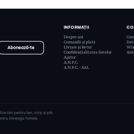
INFORMAȚII
CO
Despre noi
Con
Comandă și plată
Deta
Livrare și Retur
Wis
Confidențialitatea datelor
Aute
Ajutor
A.N.P.C.
A.N.P.C. - SAL
ice bio pentru ten, corp și păr,
ntru întreaga familie.