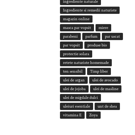
ingrediente naturale
Ingrediente si remedii naturiste
magazin online
masca par vopsit
miere
parabeni
parfum
par uscat
par vopsit
produse bio
protectie solara
retete naturiste homemade
ten sensibil
Timp liber
ulei de argan
ulei de avocado
ulei de jojoba
ulei de masline
ulei de migdale dulci
uleiuri esentiale
unt de shea
vitamina E
Zoya