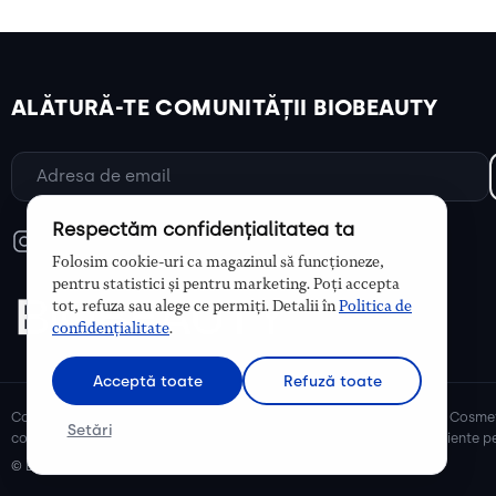
ALĂTURĂ-TE COMUNITĂȚII BIOBEAUTY
Respectăm confidențialitatea ta
Folosim cookie-uri ca magazinul să funcționeze,
pentru statistici și pentru marketing. Poți accepta
tot, refuza sau alege ce permiți. Detalii în
Politica de
confidențialitate
.
Acceptă toate
Refuză toate
Cosmetice bio și naturale, ulei de argan, ulei de cocos, unt de shea. Cosmet
Setări
cosmetice naturale pentru mămici și copii, cosmetice organice eficiente pe
© Biobeauty 2026. Toate drepturile rezervate.