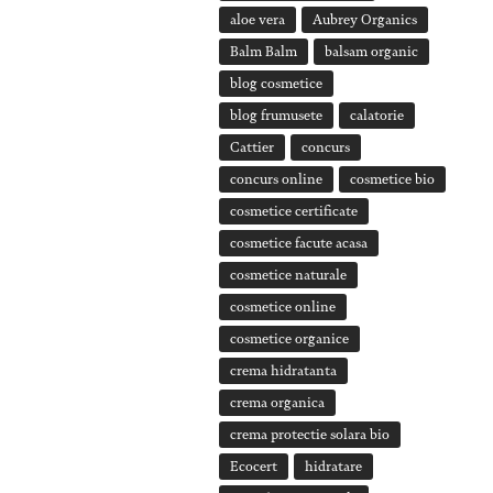
aloe vera
Aubrey Organics
Balm Balm
balsam organic
blog cosmetice
blog frumusete
calatorie
Cattier
concurs
concurs online
cosmetice bio
cosmetice certificate
cosmetice facute acasa
cosmetice naturale
cosmetice online
cosmetice organice
crema hidratanta
crema organica
crema protectie solara bio
Ecocert
hidratare