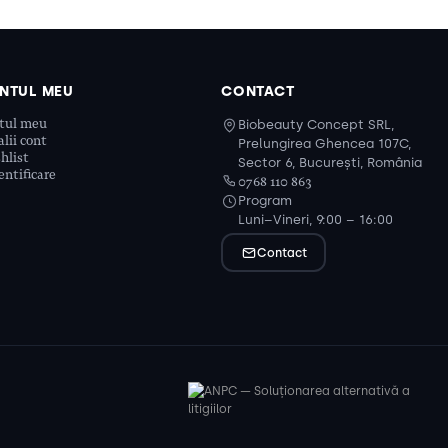
NTUL MEU
CONTACT
tul meu
Biobeauty Concept SRL,
lii cont
Prelungirea Ghencea 107C,
hlist
Sector 6, București, România
ntificare
0768 110 863
Program
Luni–Vineri, 9:00 – 16:00
Contact