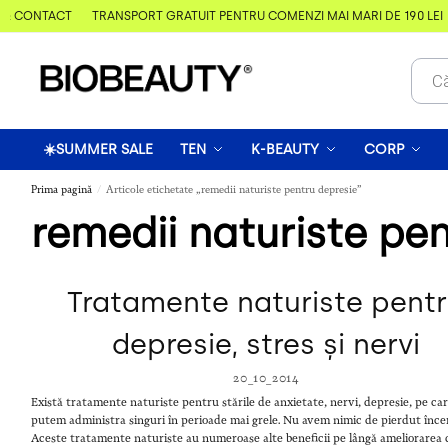
& CONTACT
TRANSPORT GRATUIT PENTRU COMENZI MAI MARI DE 190 LEI
☀️SUMMER SALE
TEN
K-BEAUTY
CORP
Prima pagină
Articole etichetate „remedii naturiste pentru depresie”
/
remedii naturiste pe
Tratamente naturiste pent
depresie, stres și nervi
20_10_2014
Există tratamente naturiste pentru stările de anxietate, nervi, depresie, pe car
putem administra singuri în perioade mai grele. Nu avem nimic de pierdut înce
Aceste tratamente naturiste au numeroase alte beneficii pe lângă ameliorarea 