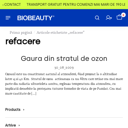
 & CONTACT
TRANSPORT GRATUIT PENTRU COMENZI MAI MARI DE 190 LEI
0
/
Prima pagină
Articole etichetate „refacere”
refacere
Gaura din stratul de ozon
30_08_2009
Ozonul este un constituent natural al atmosferei, fiind prezent la o altitudine
între 15 si 40 Km. Stratul de ozon actioneaza ca un filtru care retine cea mai mare
parte din radiatia ultravioleta nociva, regleaza temperatura din atmosfera, cu
implicatii deosebite în protejarea tuturor formelor de viata de pe Pamînt. Cea mai
mare cantitate de […]
Products
›
Arhive
›