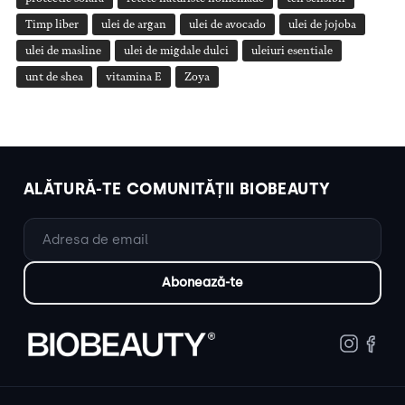
Timp liber
ulei de argan
ulei de avocado
ulei de jojoba
ulei de masline
ulei de migdale dulci
uleiuri esentiale
unt de shea
vitamina E
Zoya
ALĂTURĂ-TE COMUNITĂȚII BIOBEAUTY