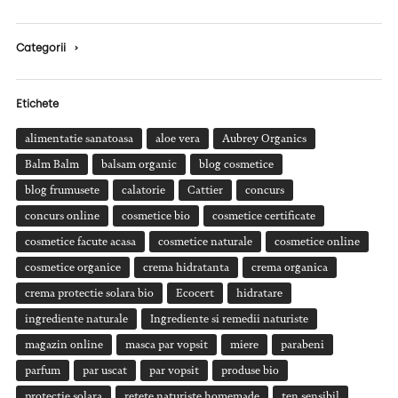
Categorii
›
Etichete
alimentatie sanatoasa
aloe vera
Aubrey Organics
Balm Balm
balsam organic
blog cosmetice
blog frumusete
calatorie
Cattier
concurs
concurs online
cosmetice bio
cosmetice certificate
cosmetice facute acasa
cosmetice naturale
cosmetice online
cosmetice organice
crema hidratanta
crema organica
crema protectie solara bio
Ecocert
hidratare
ingrediente naturale
Ingrediente si remedii naturiste
magazin online
masca par vopsit
miere
parabeni
parfum
par uscat
par vopsit
produse bio
protectie solara
retete naturiste homemade
ten sensibil