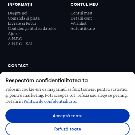
INFORMAȚII
CONTUL MEU
Despre noi
Contul meu
Comandă și plată
Detalii cont
Livrare și Retur
Wishlist
Confidențialitatea datelor
Autentificare
Ajutor
A.N.P.C.
A.N.P.C. - SAL
CONTACT
Biobeauty Concept SRL, Prelungirea Ghencea 107C,
Respectăm confidențialitatea ta
Sector 6, București, România
0768 110 863
Folosim cookie-uri ca magazinul să funcționeze, pentru statistici
Program
și pentru marketing. Poți accepta tot, refuza sau alege ce permiți.
Luni–Vineri, 9:00 – 16:00
Detalii în
Politica de confidențialitate
.
Contact
Acceptă toate
Refuză toate