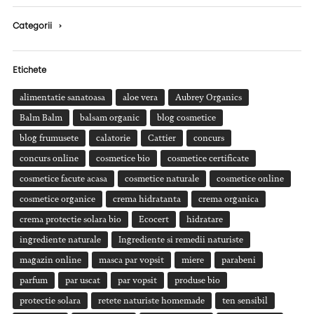
Categorii
›
Etichete
alimentatie sanatoasa
aloe vera
Aubrey Organics
Balm Balm
balsam organic
blog cosmetice
blog frumusete
calatorie
Cattier
concurs
concurs online
cosmetice bio
cosmetice certificate
cosmetice facute acasa
cosmetice naturale
cosmetice online
cosmetice organice
crema hidratanta
crema organica
crema protectie solara bio
Ecocert
hidratare
ingrediente naturale
Ingrediente si remedii naturiste
magazin online
masca par vopsit
miere
parabeni
parfum
par uscat
par vopsit
produse bio
protectie solara
retete naturiste homemade
ten sensibil