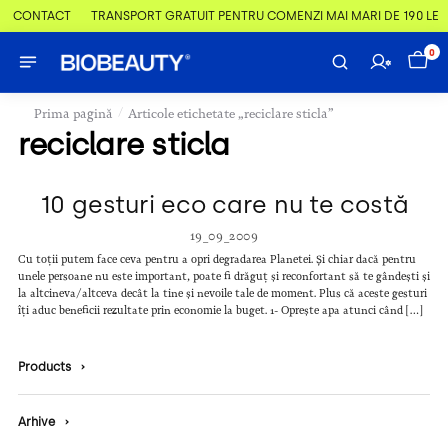
 & CONTACT
TRANSPORT GRATUIT PENTRU COMENZI MAI MARI DE 190 LEI
0
/
Prima pagină
Articole etichetate „reciclare sticla”
reciclare sticla
10 gesturi eco care nu te costă
19_09_2009
Cu toții putem face ceva pentru a opri degradarea Planetei. Și chiar dacă pentru
unele persoane nu este important, poate fi drăguț și reconfortant să te gândești și
la altcineva/altceva decât la tine și nevoile tale de moment. Plus că aceste gesturi
îți aduc beneficii rezultate prin economie la buget. 1- Oprește apa atunci când […]
Products
›
Arhive
›