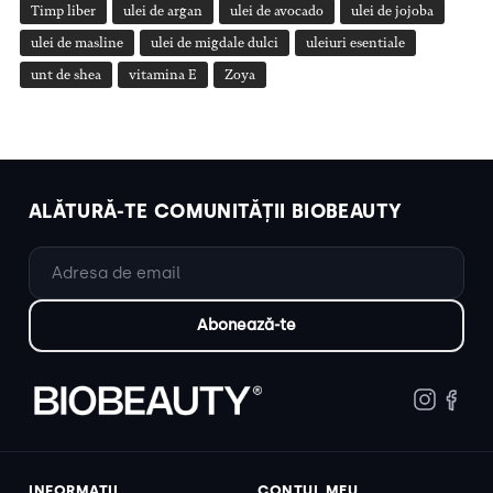
Timp liber
ulei de argan
ulei de avocado
ulei de jojoba
ulei de masline
ulei de migdale dulci
uleiuri esentiale
unt de shea
vitamina E
Zoya
ALĂTURĂ-TE COMUNITĂȚII BIOBEAUTY
INFORMAȚII
CONTUL MEU