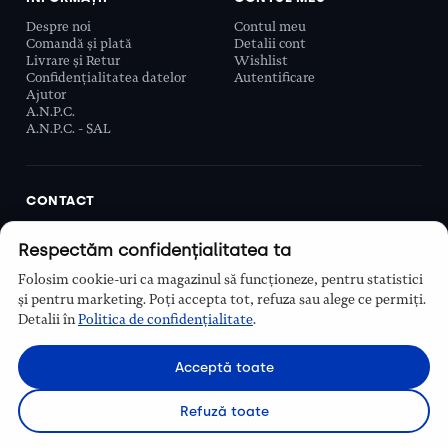
Despre noi
Contul meu
Comandă și plată
Detalii cont
Livrare și Retur
Wishlist
Confidențialitatea datelor
Autentificare
Ajutor
A.N.P.C.
A.N.P.C. - SAL
CONTACT
Biobeauty Concept SRL, Prelungirea Ghencea 107C,
Respectăm confidențialitatea ta
Sector 6, București, România
0768 110 863
Folosim cookie-uri ca magazinul să funcționeze, pentru statistici
Program
și pentru marketing. Poți accepta tot, refuza sau alege ce permiți.
Luni–Vineri, 9:00 – 16:00
Detalii în
Politica de confidențialitate
.
Contact
Acceptă toate
Refuză toate