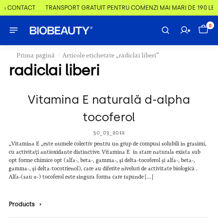
 & CONTACT
TRANSPORT GRATUIT PENTRU COMENZI MAI MARI DE 190 LEI
0
/
Prima pagină
Articole etichetate „radiclai liberi”
radiclai liberi
Vitamina E naturală d-alpha
tocoferol
30_03_2012
„Vitamina E „este numele colectiv pentru un grup de compusi solubili in grasimi,
cu activitaţi antioxidante distinctive. Vitamina E in stare naturala exista sub
opt forme chimice opt (alfa-, beta-, gamma-, şi delta-tocoferol şi alfa-, beta-,
gamma-, şi delta-tocotrienol), care au diferite niveluri de activitate biologică .
Alfa-(sau α-) tocoferol este singura forma care rapunde […]
Products
›