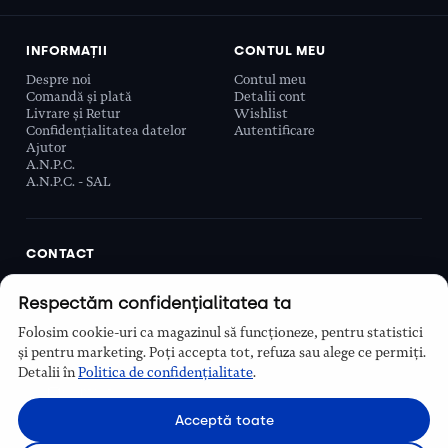
INFORMAȚII
CONTUL MEU
Despre noi
Contul meu
Comandă și plată
Detalii cont
Livrare și Retur
Wishlist
Confidențialitatea datelor
Autentificare
Ajutor
A.N.P.C.
A.N.P.C. - SAL
CONTACT
Biobeauty Concept SRL, Prelungirea Ghencea 107C,
Respectăm confidențialitatea ta
Sector 6, București, România
0768 110 863
Folosim cookie-uri ca magazinul să funcționeze, pentru statistici
Program
și pentru marketing. Poți accepta tot, refuza sau alege ce permiți.
Luni–Vineri, 9:00 – 16:00
Detalii în
Politica de confidențialitate
.
Contact
Acceptă toate