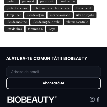
parfum
par uscat
par vopsit
produse bio
protectie solara
retete naturiste homemade
ten sensibil
Timp liber
ulei de argan
ulei de avocado
ulei de jojoba
ulei de masline
ulei de migdale dulci
uleiuri esentiale
unt de shea
vitamina E
Zoya
ALĂTURĂ-TE COMUNITĂȚII BIOBEAUTY