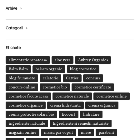
Arhive
›
Categorii
›
Etichete
alimentatie sanatoasa
aloe vera
Aubrey Organics
Balm Balm
balsam organic
blog cosmetice
blog frumusete
calatorie
Cattier
concurs
concurs online
cosmetice bio
cosmetice certificate
cosmetice facute acasa
cosmetice naturale
cosmetice online
cosmetice organice
crema hidratanta
crema organica
crema protectie solara bio
Ecocert
hidratare
ingrediente naturale
Ingrediente si remedii naturiste
magazin online
masca par vopsit
miere
parabeni