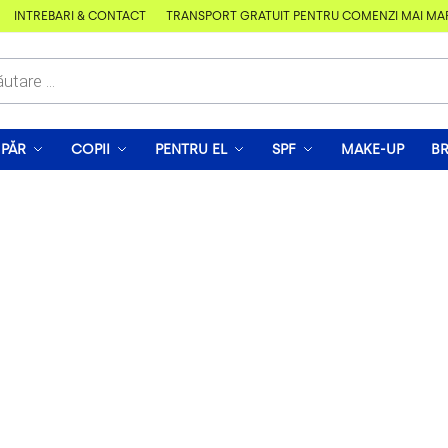
ÎNTREBĂRI & CONTACT
TRANSPORT GRATUIT PENTRU COMENZI MAI MARI D
PĂR
COPII
PENTRU EL
SPF
MAKE-UP
B