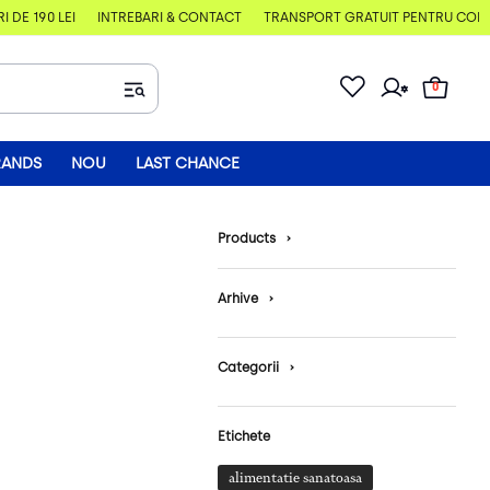
E 190 LEI
ÎNTREBĂRI & CONTACT
TRANSPORT GRATUIT PENTRU COMENZI
0
RANDS
NOU
LAST CHANCE
Products
›
Arhive
›
Categorii
›
Etichete
alimentatie sanatoasa