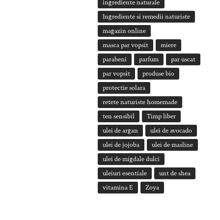
ingrediente naturale
Ingrediente si remedii naturiste
magazin online
masca par vopsit
miere
parabeni
parfum
par uscat
par vopsit
produse bio
protectie solara
retete naturiste homemade
ten sensibil
Timp liber
ulei de argan
ulei de avocado
ulei de jojoba
ulei de masline
ulei de migdale dulci
uleiuri esentiale
unt de shea
vitamina E
Zoya