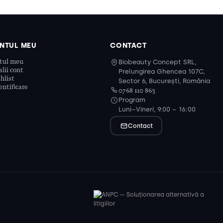
NTUL MEU
CONTACT
tul meu
Biobeauty Concept SRL,
lii cont
Prelungirea Ghencea 107C,
hlist
Sector 6, București, România
ntificare
0768 110 863
Program
Luni–Vineri, 9:00 – 16:00
Contact