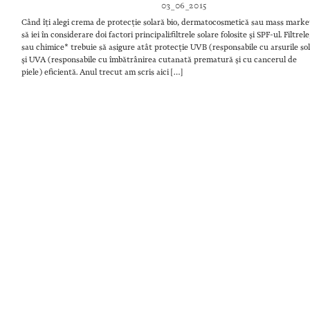
03_06_2015
Când îți alegi crema de protecție solară bio, dermatocosmetică sau mass marke
să iei în considerare doi factori principali:filtrele solare folosite și SPF-ul. Filtrel
sau chimice* trebuie să asigure atât protecție UVB (responsabile cu arsurile so
și UVA (responsabile cu îmbătrânirea cutanată prematură și cu cancerul de
piele) eficientă. Anul trecut am scris aici […]