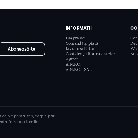
INFORMAȚII
CO
Despre noi
Con
Comandă și plată
Deta
Livrare și Retur
Wis
Confidențialitatea datelor
Aute
Ajutor
A.N.P.C.
A.N.P.C. - SAL
ice bio pentru ten, corp și păr,
ntru întreaga familie.