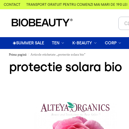
& CONTACT
TRANSPORT GRATUIT PENTRU COMENZI MAI MARI DE 190 LEI
☀️SUMMER SALE
TEN
K-BEAUTY
CORP
Prima pagină
Articole etichetate „protectie solara bio”
/
protectie solara bio