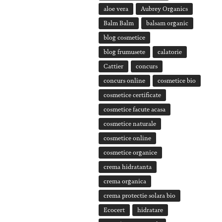
aloe vera
Aubrey Organics
Balm Balm
balsam organic
blog cosmetice
blog frumusete
calatorie
Cattier
concurs
concurs online
cosmetice bio
cosmetice certificate
cosmetice facute acasa
cosmetice naturale
cosmetice online
cosmetice organice
crema hidratanta
crema organica
crema protectie solara bio
Ecocert
hidratare