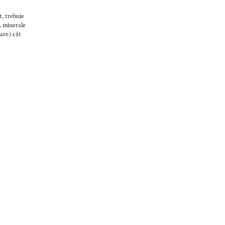
t, trebuie
e, minerale
lare) cât