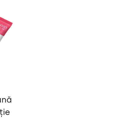
ună
ție