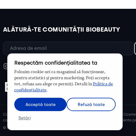
ALĂTURĂ-TE COMUNITĂȚII BIOBEAUTY
Respectăm confidențialitatea ta
Folosim cookie-uri ca magazinul să funcționeze,
pentru statistici și pentru marketing. Poți accepta
tot, refuza sau alege ce permiți. Detalii în
Politica de
confidențialitate
.
Acceptă toate
Refuză toate
Cosmetice bio și naturale, ulei de argan, ulei de cocos, unt de shea. Cosmet
Setări
cosmetice naturale pentru mămici și copii, cosmetice organice eficiente pe
© Biobeauty 2026. Toate drepturile rezervate.