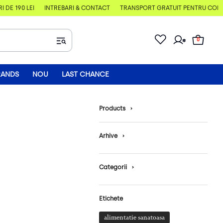
E 190 LEI
ÎNTREBĂRI & CONTACT
TRANSPORT GRATUIT PENTRU COMENZI
0
RANDS
NOU
LAST CHANCE
Products
›
Arhive
›
Categorii
›
Etichete
alimentatie sanatoasa