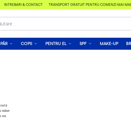
ÎNTREBĂRI & CONTACT
TRANSPORT GRATUIT PENTRU COMENZI MAI MARI D
PĂR
COPII
PENTRU EL
SPF
MAKE-UP
B
toată
ru mine
cu un