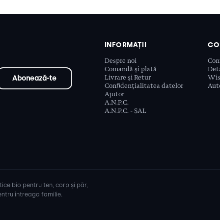
INFORMAȚII
CO
Despre noi
Con
Comandă și plată
Deta
Livrare și Retur
Wis
Confidențialitatea datelor
Aute
Ajutor
A.N.P.C.
A.N.P.C. - SAL
ice bio pentru ten, corp și păr,
ntru întreaga familie.