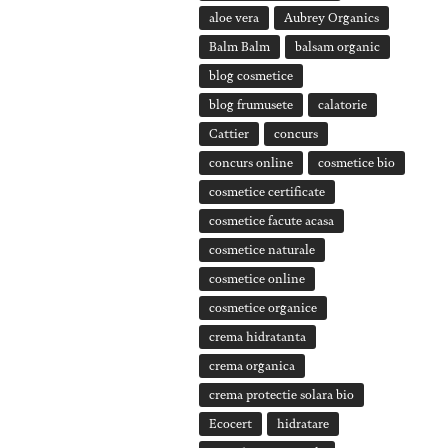
aloe vera
Aubrey Organics
Balm Balm
balsam organic
blog cosmetice
blog frumusete
calatorie
Cattier
concurs
concurs online
cosmetice bio
cosmetice certificate
cosmetice facute acasa
cosmetice naturale
cosmetice online
cosmetice organice
crema hidratanta
crema organica
crema protectie solara bio
Ecocert
hidratare