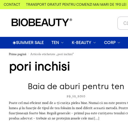
& CONTACT
TRANSPORT GRATUIT PENTRU COMENZI MAI MARI DE 190 LEI
☀️SUMMER SALE
TEN
K-BEAUTY
CORP
Prima pagină
Articole etichetate „pori inchisi”
/
pori inchisi
Baia de aburi pentru ten
29_12_2010
Poate cel mai eficient mod de a-ți curăța pielea bine. Numai că nu este pentru 
lumea și în funcție de tipul de ten folosim în mod diferit această metodă. Pent
funcționează foarte bine. Reguli generale: – primul pas este curățarea tenului 
produs adecvat – trebuie să ne protejăm zonele cele mai […]