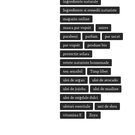
ingrediente naturale
Ingrediente si remedii naturiste
magazin online
masca par vopsit
miere
parabeni
parfum
par uscat
par vopsit
produse bio
protectie solara
retete naturiste homemade
ten sensibil
Timp liber
ulei de argan
ulei de avocado
ulei de jojoba
ulei de masline
ulei de migdale dulci
uleiuri esentiale
unt de shea
vitamina E
Zoya