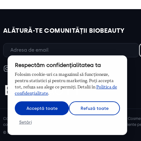
ALĂTURĂ-TE COMUNITĂȚII BIOBEAUTY
Respectăm confidențialitatea ta
Folosim cookie-uri ca magazinul să funcționeze,
pentru statistici și pentru marketing. Poți accepta
tot, refuza sau alege ce permiți. Detalii în
Politica de
confidențialitate
.
Acceptă toate
Refuză toate
Cosmetice bio și naturale, ulei de argan, ulei de cocos, unt de shea. Cosmet
Setări
cosmetice naturale pentru mămici și copii, cosmetice organice eficiente pe
© Biobeauty 2026. Toate drepturile rezervate.