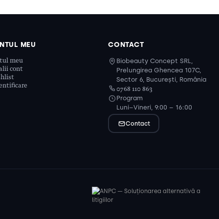
NTUL MEU
CONTACT
tul meu
Biobeauty Concept SRL,
lii cont
Prelungirea Ghencea 107C,
hlist
Sector 6, București, România
ntificare
0768 110 863
Program
Luni–Vineri, 9:00 – 16:00
Contact