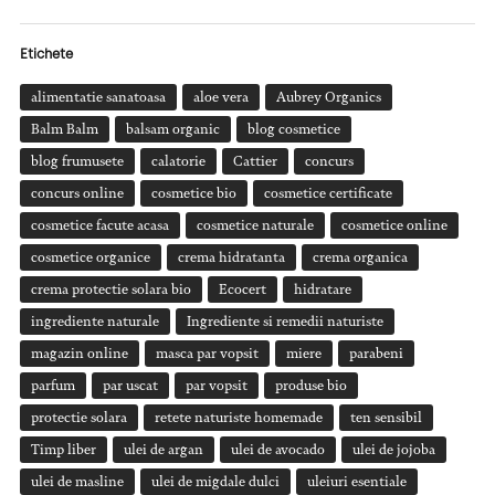
Etichete
alimentatie sanatoasa
aloe vera
Aubrey Organics
Balm Balm
balsam organic
blog cosmetice
blog frumusete
calatorie
Cattier
concurs
concurs online
cosmetice bio
cosmetice certificate
cosmetice facute acasa
cosmetice naturale
cosmetice online
cosmetice organice
crema hidratanta
crema organica
crema protectie solara bio
Ecocert
hidratare
ingrediente naturale
Ingrediente si remedii naturiste
magazin online
masca par vopsit
miere
parabeni
parfum
par uscat
par vopsit
produse bio
protectie solara
retete naturiste homemade
ten sensibil
Timp liber
ulei de argan
ulei de avocado
ulei de jojoba
ulei de masline
ulei de migdale dulci
uleiuri esentiale