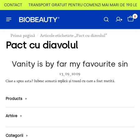
 & CONTACT
TRANSPORT GRATUIT PENTRU COMENZI MAI MARI DE 190 LEI
0
/
Prima pagină
Articole etichetate „Pact cu diavolul”
Pact cu diavolul
Vanity is by far my favourite sin
13_09_2009
Cine a spus asta? Iubesc această replică și tonul cu care a fost rostită.
Products
›
Arhive
›
Categorii
›