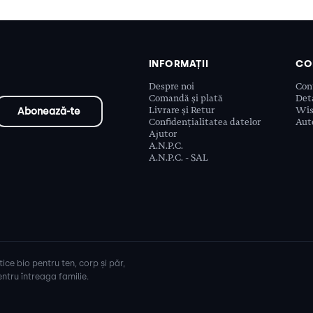
INFORMAȚII
CO
Despre noi
Con
Comandă și plată
Deta
Livrare și Retur
Wis
Confidențialitatea datelor
Aute
Ajutor
A.N.P.C.
A.N.P.C. - SAL
ice bio pentru ten, corp și păr,
ntru întreaga familie.