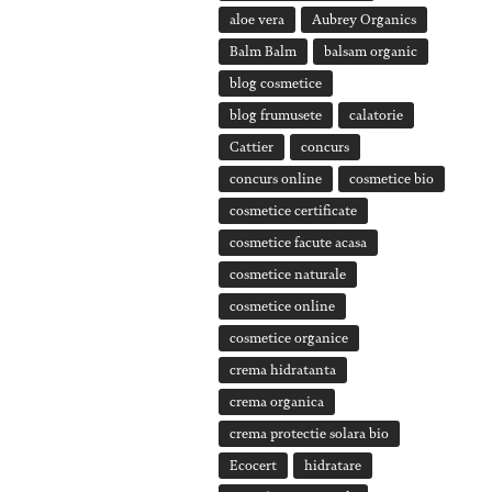
aloe vera
Aubrey Organics
Balm Balm
balsam organic
blog cosmetice
blog frumusete
calatorie
Cattier
concurs
concurs online
cosmetice bio
cosmetice certificate
cosmetice facute acasa
cosmetice naturale
cosmetice online
cosmetice organice
crema hidratanta
crema organica
crema protectie solara bio
Ecocert
hidratare