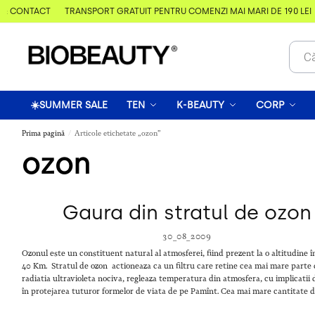
& CONTACT
TRANSPORT GRATUIT PENTRU COMENZI MAI MARI DE 190 LEI
☀️SUMMER SALE
TEN
K-BEAUTY
CORP
Prima pagină
Articole etichetate „ozon”
/
ozon
Gaura din stratul de ozon
30_08_2009
Ozonul este un constituent natural al atmosferei, fiind prezent la o altitudine în
40 Km. Stratul de ozon actioneaza ca un filtru care retine cea mai mare parte 
radiatia ultravioleta nociva, regleaza temperatura din atmosfera, cu implicatii 
în protejarea tuturor formelor de viata de pe Pamînt. Cea mai mare cantitate d