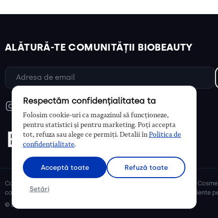
ALĂTURĂ-TE COMUNITĂȚII BIOBEAUTY
Respectăm confidențialitatea ta
Folosim cookie-uri ca magazinul să funcționeze,
pentru statistici și pentru marketing. Poți accepta
tot, refuza sau alege ce permiți. Detalii în
Politica de
confidențialitate
.
Acceptă toate
Refuză toate
Cosmetice bio și naturale, ulei de argan, ulei de cocos, unt de shea. Cosmet
Setări
cosmetice naturale pentru mămici și copii, cosmetice organice eficiente pe
© Biobeauty 2026. Toate drepturile rezervate.