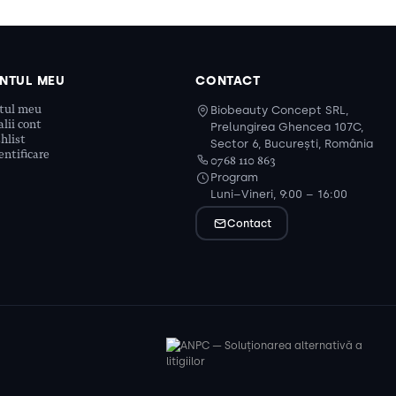
NTUL MEU
CONTACT
tul meu
Biobeauty Concept SRL,
lii cont
Prelungirea Ghencea 107C,
hlist
Sector 6, București, România
ntificare
0768 110 863
Program
Luni–Vineri, 9:00 – 16:00
Contact