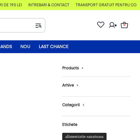
E 190 LEI
ÎNTREBĂRI & CONTACT
TRANSPORT GRATUIT PENTRU COMENZI
0
RANDS
NOU
LAST CHANCE
Products
›
Arhive
›
Categorii
›
Etichete
alimentatie sanatoasa