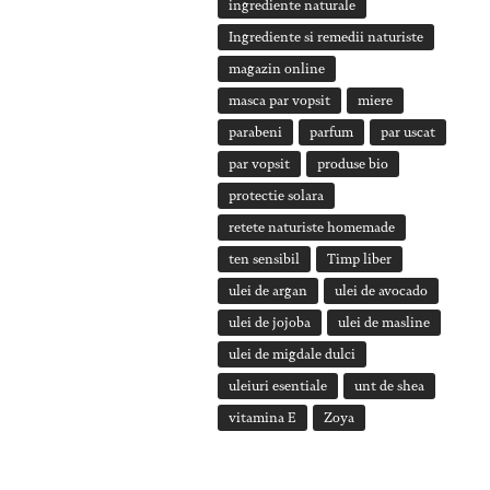
ingrediente naturale
Ingrediente si remedii naturiste
magazin online
masca par vopsit
miere
parabeni
parfum
par uscat
par vopsit
produse bio
protectie solara
retete naturiste homemade
ten sensibil
Timp liber
ulei de argan
ulei de avocado
ulei de jojoba
ulei de masline
ulei de migdale dulci
uleiuri esentiale
unt de shea
vitamina E
Zoya