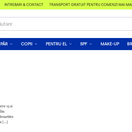
ÎNTREBĂRI & CONTACT
TRANSPORT GRATUIT PENTRU COMENZI MAI MARI D
PĂR
COPII
PENTRU EL
SPF
MAKE-UP
B
tre 15 si
din
deosebite
e […]