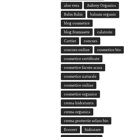
aloe vera
Aubrey Organics
Balm Balm
balsam organic
blog cosmetice
blog frumusete
calatorie
Cattier
concurs
concurs online
cosmetice bio
cosmetice certificate
cosmetice facute acasa
cosmetice naturale
cosmetice online
cosmetice organice
crema hidratanta
crema organica
crema protectie solara bio
Ecocert
hidratare