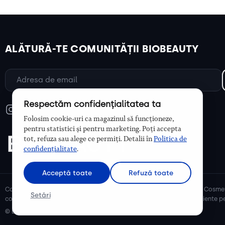
ALĂTURĂ-TE COMUNITĂȚII BIOBEAUTY
Respectăm confidențialitatea ta
Folosim cookie-uri ca magazinul să funcționeze,
pentru statistici și pentru marketing. Poți accepta
tot, refuza sau alege ce permiți. Detalii în
Politica de
confidențialitate
.
Acceptă toate
Refuză toate
Cosmetice bio și naturale, ulei de argan, ulei de cocos, unt de shea. Cosmet
Setări
cosmetice naturale pentru mămici și copii, cosmetice organice eficiente pe
© Biobeauty 2026. Toate drepturile rezervate.