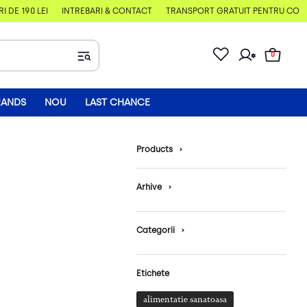
E 190 LEI
ÎNTREBĂRI & CONTACT
TRANSPORT GRATUIT PENTRU COMENZI
0
RANDS
NOU
LAST CHANCE
Products
›
Arhive
›
Categorii
›
Etichete
alimentatie sanatoasa