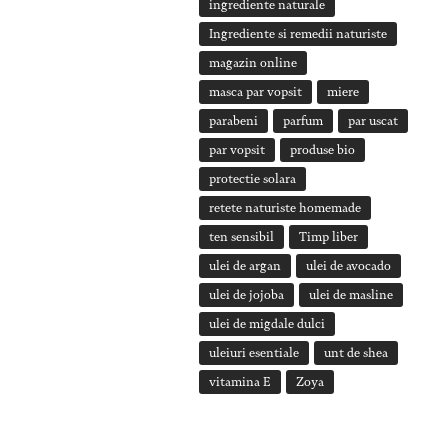
ingrediente naturale
Ingrediente si remedii naturiste
magazin online
masca par vopsit
miere
parabeni
parfum
par uscat
par vopsit
produse bio
protectie solara
retete naturiste homemade
ten sensibil
Timp liber
ulei de argan
ulei de avocado
ulei de jojoba
ulei de masline
ulei de migdale dulci
uleiuri esentiale
unt de shea
vitamina E
Zoya