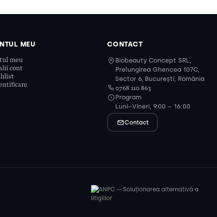
NTUL MEU
CONTACT
tul meu
Biobeauty Concept SRL,
lii cont
Prelungirea Ghencea 107C,
hlist
Sector 6, București, România
ntificare
0768 110 863
Program
Luni–Vineri, 9:00 – 16:00
Contact