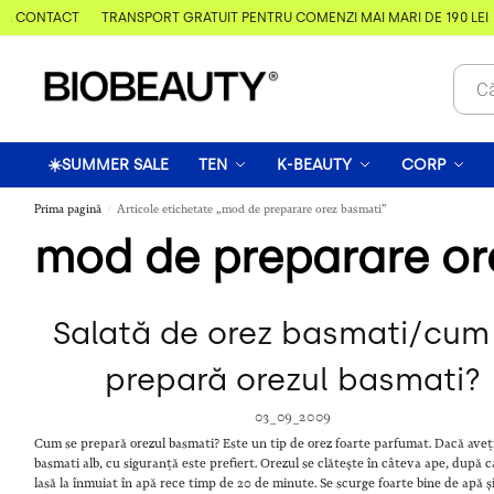
& CONTACT
TRANSPORT GRATUIT PENTRU COMENZI MAI MARI DE 190 LEI
☀️SUMMER SALE
TEN
K-BEAUTY
CORP
Prima pagină
Articole etichetate „mod de preparare orez basmati”
/
mod de preparare or
Salată de orez basmati/cum
prepară orezul basmati?
03_09_2009
Cum se prepară orezul basmati? Este un tip de orez foarte parfumat. Dacă aveț
basmati alb, cu siguranță este prefiert. Orezul se clătește în câteva ape, după c
lasă la înmuiat în apă rece timp de 20 de minute. Se scurge foarte bine de apă ș