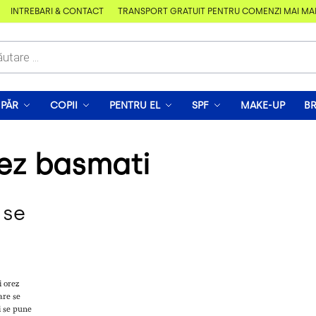
ÎNTREBĂRI & CONTACT
TRANSPORT GRATUIT PENTRU COMENZI MAI MARI D
PĂR
COPII
PENTRU EL
SPF
MAKE-UP
B
ez basmati
 se
i orez
are se
i se pune