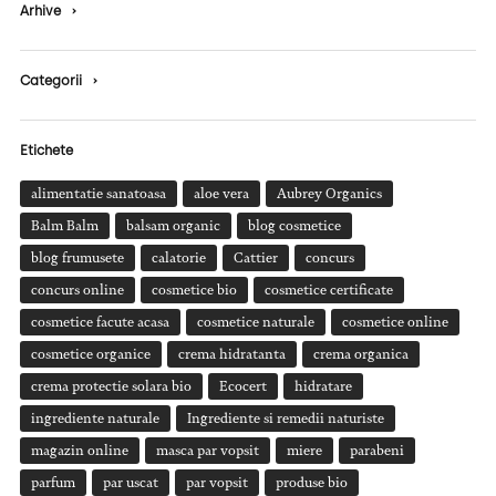
Arhive
›
Categorii
›
Etichete
alimentatie sanatoasa
aloe vera
Aubrey Organics
Balm Balm
balsam organic
blog cosmetice
blog frumusete
calatorie
Cattier
concurs
concurs online
cosmetice bio
cosmetice certificate
cosmetice facute acasa
cosmetice naturale
cosmetice online
cosmetice organice
crema hidratanta
crema organica
crema protectie solara bio
Ecocert
hidratare
ingrediente naturale
Ingrediente si remedii naturiste
magazin online
masca par vopsit
miere
parabeni
parfum
par uscat
par vopsit
produse bio