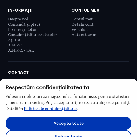
INFORMAȚII
CONTUL MEU
Despre noi
Contul meu
Comandă și plată
Detalii cont
Livrare și Retur
Wishlist
Confidențialitatea datelor
Autentificare
Ajutor
A.N.P.C.
A.N.P.C. - SAL
CONTACT
Biobeauty Concept SRL, Prelungirea Ghencea 107C,
Respectăm confidențialitatea ta
Sector 6, București, România
0768 110 863
Folosim cookie-uri ca magazinul să funcționeze, pentru statistici
Program
și pentru marketing. Poți accepta tot, refuza sau alege ce permiți.
Luni–Vineri, 9:00 – 16:00
Detalii în
Politica de confidențialitate
.
Contact
Acceptă toate
Refuză toate