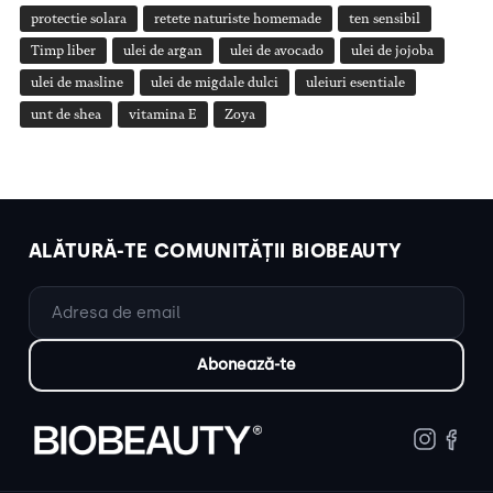
protectie solara
retete naturiste homemade
ten sensibil
Timp liber
ulei de argan
ulei de avocado
ulei de jojoba
ulei de masline
ulei de migdale dulci
uleiuri esentiale
unt de shea
vitamina E
Zoya
ALĂTURĂ-TE COMUNITĂȚII BIOBEAUTY