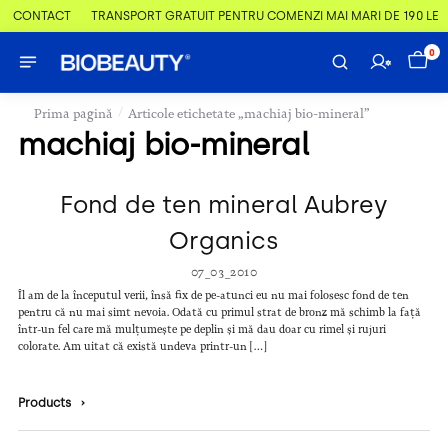
 & CONTACT
TRANSPORT GRATUIT PENTRU COMENZI MAI MARI DE 190 LEI
0
/
Prima pagină
Articole etichetate „machiaj bio-mineral”
machiaj bio-mineral
Fond de ten mineral Aubrey
Organics
07_03_2010
Îl am de la începutul verii, însă fix de pe-atunci eu nu mai folosesc fond de ten
pentru că nu mai simt nevoia. Odată cu primul strat de bronz mă schimb la față
într-un fel care mă mulțumește pe deplin și mă dau doar cu rimel și rujuri
colorate. Am uitat că există undeva printr-un […]
Products
›