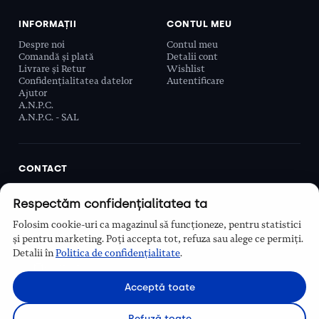
INFORMAȚII
CONTUL MEU
Despre noi
Contul meu
Comandă și plată
Detalii cont
Livrare și Retur
Wishlist
Confidențialitatea datelor
Autentificare
Ajutor
A.N.P.C.
A.N.P.C. - SAL
CONTACT
Biobeauty Concept SRL, Prelungirea Ghencea 107C,
Respectăm confidențialitatea ta
Sector 6, București, România
0768 110 863
Folosim cookie-uri ca magazinul să funcționeze, pentru statistici
Program
și pentru marketing. Poți accepta tot, refuza sau alege ce permiți.
Luni–Vineri, 9:00 – 16:00
Detalii în
Politica de confidențialitate
.
Contact
Acceptă toate
Refuză toate