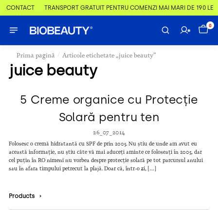
 & CONTACT
TRANSPORT GRATUIT PENTRU COMENZI MAI MARI DE 190 LEI
0
/
Prima pagină
Articole etichetate „juice beauty”
juice beauty
5 Creme organice cu Protecție
Solară pentru ten
26_07_2014
Folosesc o cremă hidratantă cu SPF de prin 2005. Nu știu de unde am avut eu
această informație, nu știu câte vă mai aduceți aminte ce foloseați în 2005, dar
cel puțin în RO nimeni nu vorbea despre protecție solară pe tot parcursul anului
sau în afara timpului petrecut la plajă. Doar că, într-o zi, […]
Products
›