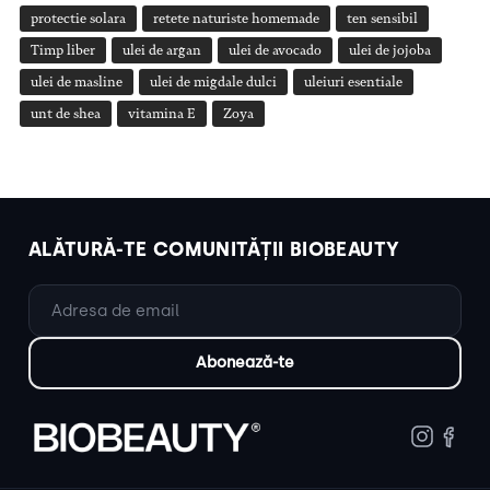
protectie solara
retete naturiste homemade
ten sensibil
Timp liber
ulei de argan
ulei de avocado
ulei de jojoba
ulei de masline
ulei de migdale dulci
uleiuri esentiale
unt de shea
vitamina E
Zoya
ALĂTURĂ-TE COMUNITĂȚII BIOBEAUTY