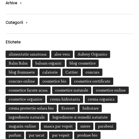
Arhive
›
Categorii
›
Etichete
alimentatie sanatoasa
aloe vera
Aubrey Organics
Balm Balm
balsam organic
blog cosmetice
blog frumusete
calatorie
Cattier
concurs
concurs online
cosmetice bio
cosmetice certificate
cosmetice facute acasa
cosmetice naturale
cosmetice online
cosmetice organice
crema hidratanta
crema organica
crema protectie solara bio
Ecocert
hidratare
ingrediente naturale
Ingrediente si remedii naturiste
magazin online
masca par vopsit
miere
parabeni
parfum
par uscat
par vopsit
produse bio