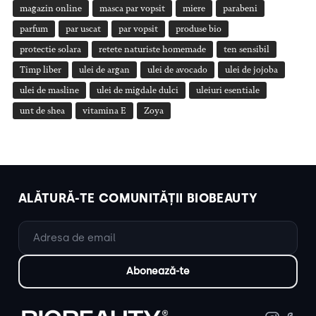
magazin online
masca par vopsit
miere
parabeni
parfum
par uscat
par vopsit
produse bio
protectie solara
retete naturiste homemade
ten sensibil
Timp liber
ulei de argan
ulei de avocado
ulei de jojoba
ulei de masline
ulei de migdale dulci
uleiuri esentiale
unt de shea
vitamina E
Zoya
ALĂTURĂ-TE COMUNITĂȚII BIOBEAUTY