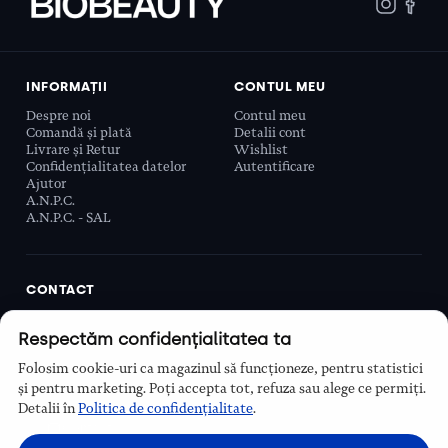
INFORMAȚII
CONTUL MEU
Despre noi
Contul meu
Comandă și plată
Detalii cont
Livrare și Retur
Wishlist
Confidențialitatea datelor
Autentificare
Ajutor
A.N.P.C.
A.N.P.C. - SAL
CONTACT
Biobeauty Concept SRL, Prelungirea Ghencea 107C,
Respectăm confidențialitatea ta
Sector 6, București, România
0768 110 863
Folosim cookie-uri ca magazinul să funcționeze, pentru statistici
Program
și pentru marketing. Poți accepta tot, refuza sau alege ce permiți.
Luni–Vineri, 9:00 – 16:00
Detalii în
Politica de confidențialitate
.
Contact