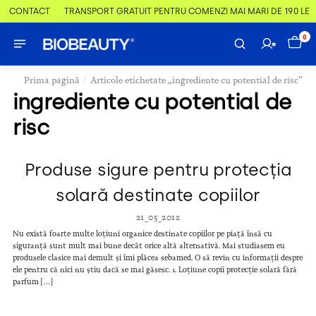
 & CONTACT
TRANSPORT GRATUIT PENTRU COMENZI MAI MARI DE 190 LEI
0
/
Prima pagină
Articole etichetate „ingrediente cu potential de risc”
ingrediente cu potential de
risc
Produse sigure pentru protecția
solară destinate copiilor
21_05_2012
Nu există foarte multe loțiuni organice destinate copiilor pe piață însă cu
siguranță sunt mult mai bune decât orice altă alternativă. Mai studiasem eu
produsele clasice mai demult și îmi plăcea sebamed. O să revin cu informații despre
ele pentru că nici nu știu dacă se mai găsesc. 1. Loțiune copii protecție solară fără
parfum […]