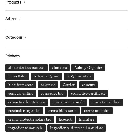
Products
›
Arhive
›
Categorii
›
Etichete
alimentatie sanatoasa
aloe vera
Aubrey Organics
Balm Balm
balsam organic
blog cosmetice
blog frumusete
calatorie
Cattier
concurs
concurs online
cosmetice bio
cosmetice certificate
cosmetice facute acasa
cosmetice naturale
cosmetice online
cosmetice organice
crema hidratanta
crema organica
crema protectie solara bio
Ecocert
hidratare
ingrediente naturale
Ingrediente si remedii naturiste