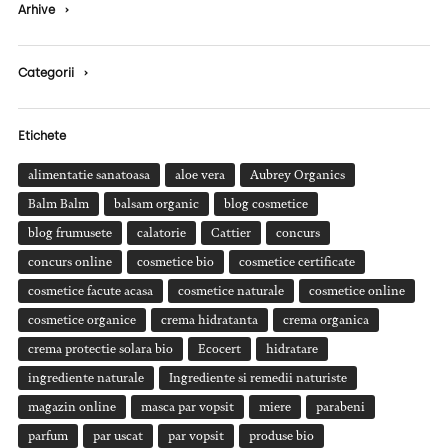
Arhive
›
Categorii
›
Etichete
alimentatie sanatoasa
aloe vera
Aubrey Organics
Balm Balm
balsam organic
blog cosmetice
blog frumusete
calatorie
Cattier
concurs
concurs online
cosmetice bio
cosmetice certificate
cosmetice facute acasa
cosmetice naturale
cosmetice online
cosmetice organice
crema hidratanta
crema organica
crema protectie solara bio
Ecocert
hidratare
ingrediente naturale
Ingrediente si remedii naturiste
magazin online
masca par vopsit
miere
parabeni
parfum
par uscat
par vopsit
produse bio