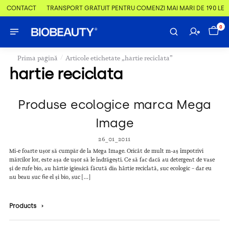
 & CONTACT
TRANSPORT GRATUIT PENTRU COMENZI MAI MARI DE 190 LEI
0
/
Prima pagină
Articole etichetate „hartie reciclata”
hartie reciclata
Produse ecologice marca Mega
Image
26_01_2011
Mi-e foarte ușor să cumpăr de la Mega Image. Oricât de mult m-aș împotrivi
mărcilor lor, este așa de ușor să le îndrăgești. Ce să fac dacă au detergent de vase
și de rufe bio, au hârtie igienică făcută din hârtie reciclată, suc ecologic – dar eu
nu beau suc fie el și bio, suc […]
Products
›