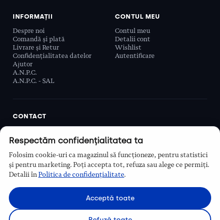
INFORMAȚII
CONTUL MEU
Despre noi
Contul meu
Comandă și plată
Detalii cont
Livrare și Retur
Wishlist
Confidențialitatea datelor
Autentificare
Ajutor
A.N.P.C.
A.N.P.C. - SAL
CONTACT
Biobeauty Concept SRL, Prelungirea Ghencea 107C,
Respectăm confidențialitatea ta
Sector 6, București, România
0768 110 863
Folosim cookie-uri ca magazinul să funcționeze, pentru statistici
Program
și pentru marketing. Poți accepta tot, refuza sau alege ce permiți.
Luni–Vineri, 9:00 – 16:00
Detalii în
Politica de confidențialitate
.
Contact
Acceptă toate
Refuză toate