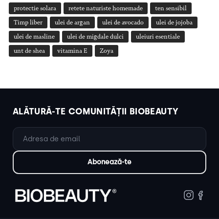
protectie solara
retete naturiste homemade
ten sensibil
Timp liber
ulei de argan
ulei de avocado
ulei de jojoba
ulei de masline
ulei de migdale dulci
uleiuri esentiale
unt de shea
vitamina E
Zoya
ALĂTURĂ-TE COMUNITĂȚII BIOBEAUTY