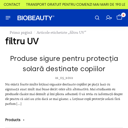
 & CONTACT
TRANSPORT GRATUIT PENTRU COMENZI MAI MARI DE 190 LEI
0
/
Prima pagină
Articole etichetate „filtru UV”
filtru UV
Produse sigure pentru protecția
solară destinate copiilor
21_05_2012
Nu există foarte multe loțiuni organice destinate copiilor pe piață însă cu
siguranță sunt mult mai bune decât orice altă alternativă. Mai studiasem eu
produsele clasice mai demult și îmi plăcea sebamed. O să revin cu informații despre
ele pentru că nici nu știu dacă se mai găsesc. 1. Loțiune copii protecție solară fără
parfum […]
Products
›