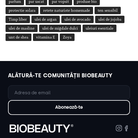
parfum
par uscat
par vopsit
produse bio
protectie solara
retete naturiste homemade
ten sensibil
Timp liber
ulei de argan
ulei de avocado
ulei de jojoba
ulei de masline
ulei de migdale dulci
uleiuri esentiale
unt de shea
vitamina E
Zoya
ALĂTURĂ-TE COMUNITĂȚII BIOBEAUTY