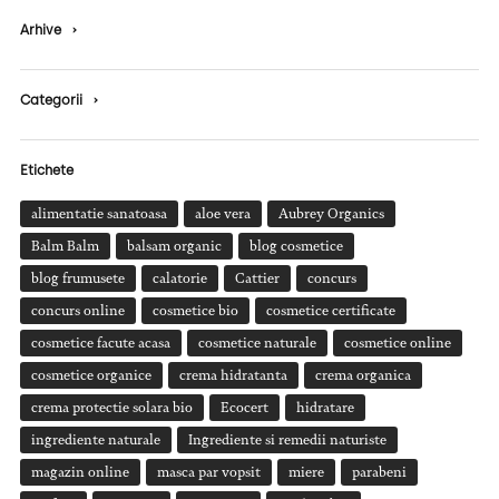
Arhive
›
Categorii
›
Etichete
alimentatie sanatoasa
aloe vera
Aubrey Organics
Balm Balm
balsam organic
blog cosmetice
blog frumusete
calatorie
Cattier
concurs
concurs online
cosmetice bio
cosmetice certificate
cosmetice facute acasa
cosmetice naturale
cosmetice online
cosmetice organice
crema hidratanta
crema organica
crema protectie solara bio
Ecocert
hidratare
ingrediente naturale
Ingrediente si remedii naturiste
magazin online
masca par vopsit
miere
parabeni