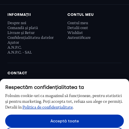
INFORMAȚII
CONTUL MEU
Despre noi
Contul meu
Comandă și plată
Detalii cont
Livrare și Retur
Wishlist
Confidențialitatea datelor
Autentificare
Ajutor
A.N.P.C.
A.N.P.C. - SAL
CONTACT
Biobeauty Concept SRL, Prelungirea Ghencea 107C,
Respectăm confidențialitatea ta
Sector 6, București, România
0768 110 863
Folosim cookie-uri ca magazinul să funcționeze, pentru statistici
Program
și pentru marketing. Poți accepta tot, refuza sau alege ce permiți.
Luni–Vineri, 9:00 – 16:00
Detalii în
Politica de confidențialitate
.
Contact
Acceptă toate