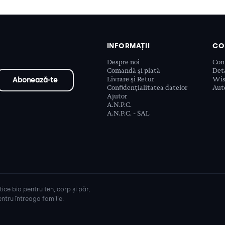
INFORMAȚII
CO
Despre noi
Con
Comandă și plată
Deta
Livrare și Retur
Wis
Confidențialitatea datelor
Aute
Ajutor
A.N.P.C.
A.N.P.C. - SAL
ice bio pentru ten, corp și păr,
ntru întreaga familie.