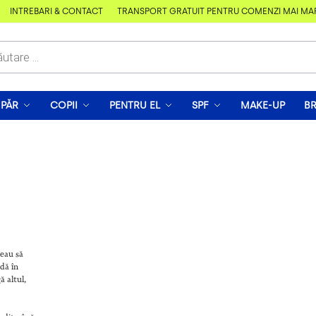
ÎNTREBĂRI & CONTACT
TRANSPORT GRATUIT PENTRU COMENZI MAI MARI 
PĂR
COPII
PENTRU EL
SPF
MAKE-UP
B
reau să
adă în
ă altul,