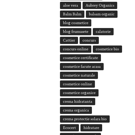
aloe vera
Aubrey Organics
Balm Balm
balsam organic
blog cosmetice
blog frumusete
calatorie
Cattier
concurs
concurs online
cosmetice bio
cosmetice certificate
cosmetice facute acasa
cosmetice naturale
cosmetice online
cosmetice organice
crema hidratanta
crema organica
crema protectie solara bio
Ecocert
hidratare