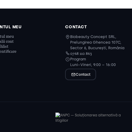
NTUL MEU
CONTACT
tul meu
Biobeauty Concept SRL,
lii cont
Prelungirea Ghencea 107C,
hlist
Sector 6, București, România
ntificare
0768 110 863
Program
Luni–Vineri, 9:00 – 16:00
Contact