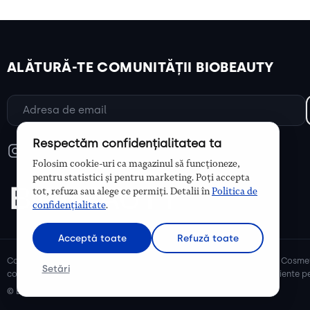
ALĂTURĂ-TE COMUNITĂȚII BIOBEAUTY
Respectăm confidențialitatea ta
Folosim cookie-uri ca magazinul să funcționeze,
pentru statistici și pentru marketing. Poți accepta
tot, refuza sau alege ce permiți. Detalii în
Politica de
confidențialitate
.
Acceptă toate
Refuză toate
Cosmetice bio și naturale, ulei de argan, ulei de cocos, unt de shea. Cosmet
Setări
cosmetice naturale pentru mămici și copii, cosmetice organice eficiente pe
© Biobeauty 2026. Toate drepturile rezervate.