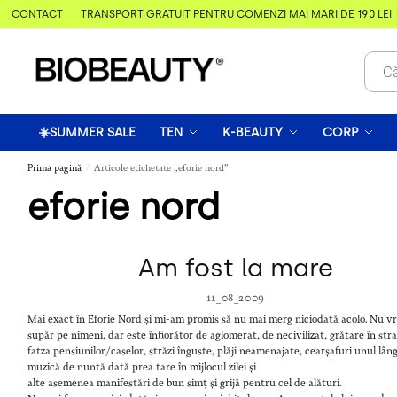
 & CONTACT
TRANSPORT GRATUIT PENTRU COMENZI MAI MARI DE 190 LEI
☀️SUMMER SALE
TEN
K-BEAUTY
CORP
Prima pagină
Articole etichetate „eforie nord”
/
eforie nord
Am fost la mare
11_08_2009
Mai exact în Eforie Nord și mi-am promis să nu mai merg niciodată acolo. Nu v
supăr pe nimeni, dar este înfiorător de aglomerat, de necivilizat, grătare în str
fatza pensiunilor/caselor, străzi înguste, plăji neamenajate, cearșafuri unul lâng
muzică de nuntă dată prea tare în mijlocul zilei și
alte asemenea manifestări de bun simț și grijă pentru cel de alături.