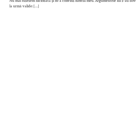
Nu mai fusesem niciodată și m-a convins iubitul meu. Argumentele lui s-au do
la urmă valide: […]