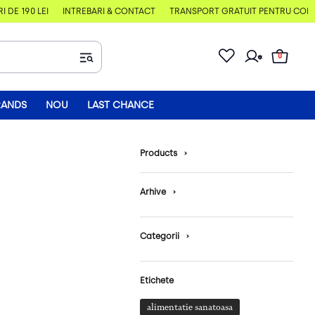
DE 190 LEI
ÎNTREBĂRI & CONTACT
TRANSPORT GRATUIT PENTRU COMENZ
0
RANDS
NOU
LAST CHANCE
Products
›
Arhive
›
Categorii
›
Etichete
alimentatie sanatoasa