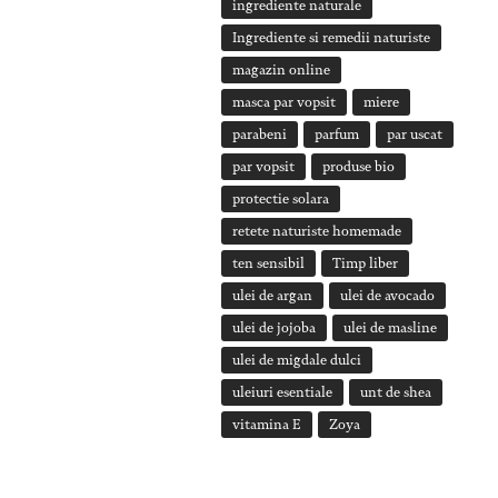
ingrediente naturale
Ingrediente si remedii naturiste
magazin online
masca par vopsit
miere
parabeni
parfum
par uscat
par vopsit
produse bio
protectie solara
retete naturiste homemade
ten sensibil
Timp liber
ulei de argan
ulei de avocado
ulei de jojoba
ulei de masline
ulei de migdale dulci
uleiuri esentiale
unt de shea
vitamina E
Zoya