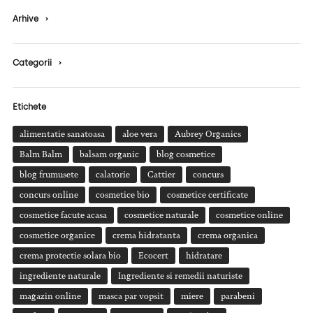
Arhive
›
Categorii
›
Etichete
alimentatie sanatoasa
aloe vera
Aubrey Organics
Balm Balm
balsam organic
blog cosmetice
blog frumusete
calatorie
Cattier
concurs
concurs online
cosmetice bio
cosmetice certificate
cosmetice facute acasa
cosmetice naturale
cosmetice online
cosmetice organice
crema hidratanta
crema organica
crema protectie solara bio
Ecocert
hidratare
ingrediente naturale
Ingrediente si remedii naturiste
magazin online
masca par vopsit
miere
parabeni