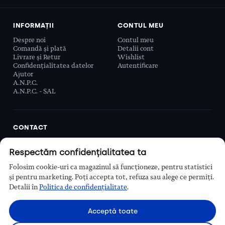
INFORMAȚII
CONTUL MEU
Despre noi
Contul meu
Comandă și plată
Detalii cont
Livrare și Retur
Wishlist
Confidențialitatea datelor
Autentificare
Ajutor
A.N.P.C.
A.N.P.C. - SAL
CONTACT
Biobeauty Concept SRL, Prelungirea Ghencea 107C,
Respectăm confidențialitatea ta
Sector 6, București, România
0768 110 863
Folosim cookie-uri ca magazinul să funcționeze, pentru statistici
Program
și pentru marketing. Poți accepta tot, refuza sau alege ce permiți.
Luni–Vineri, 9:00 – 16:00
Detalii în
Politica de confidențialitate
.
Contact
Acceptă toate