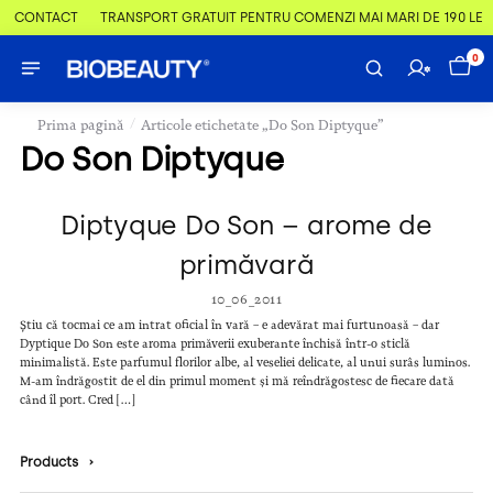
 & CONTACT
TRANSPORT GRATUIT PENTRU COMENZI MAI MARI DE 190 LEI
0
/
Prima pagină
Articole etichetate „Do Son Diptyque”
Do Son Diptyque
Diptyque Do Son – arome de
primăvară
10_06_2011
Știu că tocmai ce am intrat oficial în vară – e adevărat mai furtunoasă – dar
Dyptique Do Son este aroma primăverii exuberante închisă într-o sticlă
minimalistă. Este parfumul florilor albe, al veseliei delicate, al unui surâs luminos.
M-am îndrăgostit de el din primul moment și mă reîndrăgostesc de fiecare dată
când îl port. Cred […]
Products
›