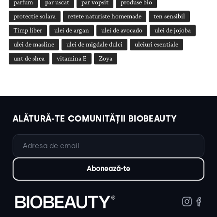
parfum
par uscat
par vopsit
produse bio
protectie solara
retete naturiste homemade
ten sensibil
Timp liber
ulei de argan
ulei de avocado
ulei de jojoba
ulei de masline
ulei de migdale dulci
uleiuri esentiale
unt de shea
vitamina E
Zoya
ALĂTURĂ-TE COMUNITĂȚII BIOBEAUTY