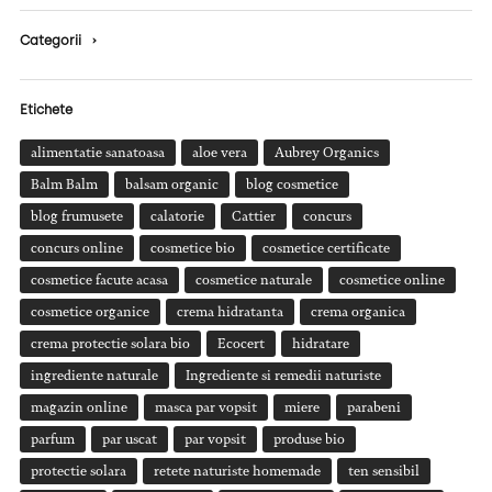
Categorii
›
Etichete
alimentatie sanatoasa
aloe vera
Aubrey Organics
Balm Balm
balsam organic
blog cosmetice
blog frumusete
calatorie
Cattier
concurs
concurs online
cosmetice bio
cosmetice certificate
cosmetice facute acasa
cosmetice naturale
cosmetice online
cosmetice organice
crema hidratanta
crema organica
crema protectie solara bio
Ecocert
hidratare
ingrediente naturale
Ingrediente si remedii naturiste
magazin online
masca par vopsit
miere
parabeni
parfum
par uscat
par vopsit
produse bio
protectie solara
retete naturiste homemade
ten sensibil