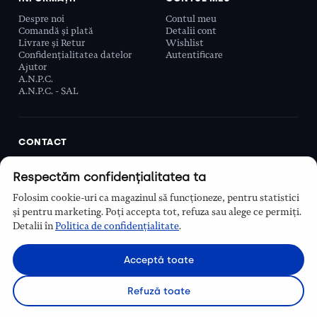
Despre noi
Contul meu
Comandă și plată
Detalii cont
Livrare și Retur
Wishlist
Confidențialitatea datelor
Autentificare
Ajutor
A.N.P.C.
A.N.P.C. - SAL
CONTACT
Biobeauty Concept SRL, Prelungirea Ghencea 107C,
Respectăm confidențialitatea ta
Sector 6, București, România
0768 110 863
Folosim cookie-uri ca magazinul să funcționeze, pentru statistici
Program
și pentru marketing. Poți accepta tot, refuza sau alege ce permiți.
Luni–Vineri, 9:00 – 16:00
Detalii în
Politica de confidențialitate
.
Contact
Acceptă toate
Refuză toate