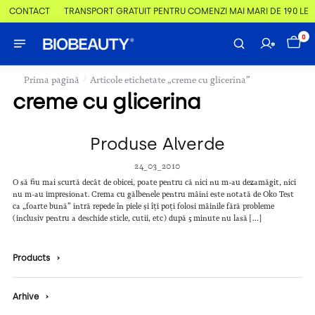
 & CONTACT
TRANSPORT GRATUIT PENTRU COMENZI MAI MARI DE 190 LEI
0
/
Prima pagină
Articole etichetate „creme cu glicerina”
creme cu glicerina
Produse Alverde
24_03_2010
O să fiu mai scurtă decât de obicei, poate pentru că nici nu m-au dezamăgit, nici
nu m-au impresionat. Crema cu gălbenele pentru mâini este notată de Oko Test
ca „foarte bună” intră repede în piele și îți poți folosi mâinile fără probleme
(inclusiv pentru a deschide sticle, cutii, etc) după 5 minute nu lasă […]
Products
›
Arhive
›