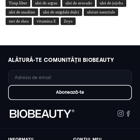
Timp liber
ulei de argan
ulei de avocado
ulei de jojoba
ulei de masline
ulei de migdale dulci
uleiuri esentiale
unt de shea
vitamina E
Zoya
ALĂTURĂ-TE COMUNITĂȚII BIOBEAUTY
INFORMAȚII
CONTUL MEU