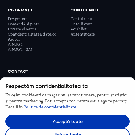
INFORMAȚII
CONTUL MEU
Despre noi
Contul meu
Comandă și plată
Detalii cont
Livrare și Retur
Wishlist
Confidențialitatea datelor
Autentificare
Ajutor
A.N.P.C.
A.N.P.C. - SAL
CONTACT
Biobeauty Concept SRL, Prelungirea Ghencea 107C,
Respectăm confidențialitatea ta
Sector 6, București, România
0768 110 863
Folosim cookie-uri ca magazinul să funcționeze, pentru statistici
Program
și pentru marketing. Poți accepta tot, refuza sau alege ce permiți.
Luni–Vineri, 9:00 – 16:00
Detalii în
Politica de confidențialitate
.
Contact
Acceptă toate
Refuză toate