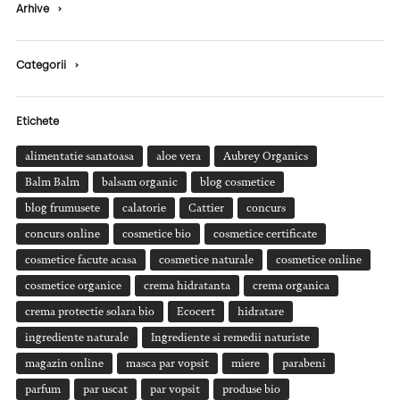
Arhive
›
Categorii
›
Etichete
alimentatie sanatoasa
aloe vera
Aubrey Organics
Balm Balm
balsam organic
blog cosmetice
blog frumusete
calatorie
Cattier
concurs
concurs online
cosmetice bio
cosmetice certificate
cosmetice facute acasa
cosmetice naturale
cosmetice online
cosmetice organice
crema hidratanta
crema organica
crema protectie solara bio
Ecocert
hidratare
ingrediente naturale
Ingrediente si remedii naturiste
magazin online
masca par vopsit
miere
parabeni
parfum
par uscat
par vopsit
produse bio