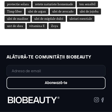
protectie solara
retete naturiste homemade
ten sensibil
Timp liber
ulei de argan
ulei de avocado
ulei de jojoba
ulei de masline
ulei de migdale dulci
uleiuri esentiale
unt de shea
vitamina E
Zoya
ALĂTURĂ-TE COMUNITĂȚII BIOBEAUTY