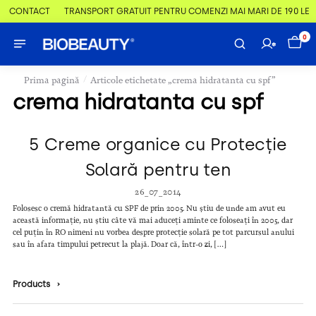
 & CONTACT
TRANSPORT GRATUIT PENTRU COMENZI MAI MARI DE 190 LEI
0
/
Prima pagină
Articole etichetate „crema hidratanta cu spf”
crema hidratanta cu spf
5 Creme organice cu Protecție
Solară pentru ten
26_07_2014
Folosesc o cremă hidratantă cu SPF de prin 2005. Nu știu de unde am avut eu
această informație, nu știu câte vă mai aduceți aminte ce foloseați în 2005, dar
cel puțin în RO nimeni nu vorbea despre protecție solară pe tot parcursul anului
sau în afara timpului petrecut la plajă. Doar că, într-o zi, […]
Products
›