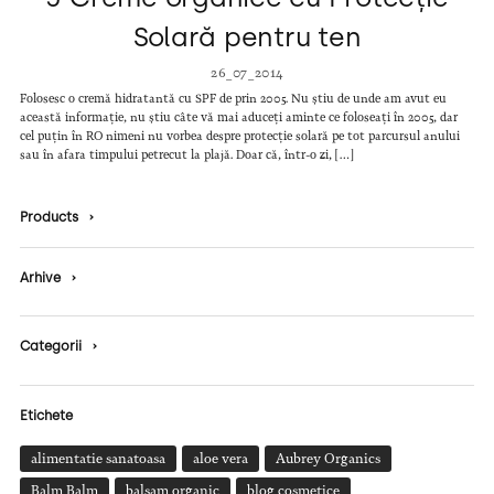
Solară pentru ten
26_07_2014
Folosesc o cremă hidratantă cu SPF de prin 2005. Nu știu de unde am avut eu
această informație, nu știu câte vă mai aduceți aminte ce foloseați în 2005, dar
cel puțin în RO nimeni nu vorbea despre protecție solară pe tot parcursul anului
sau în afara timpului petrecut la plajă. Doar că, într-o zi, […]
Products
›
Arhive
›
Categorii
›
Etichete
alimentatie sanatoasa
aloe vera
Aubrey Organics
Balm Balm
balsam organic
blog cosmetice