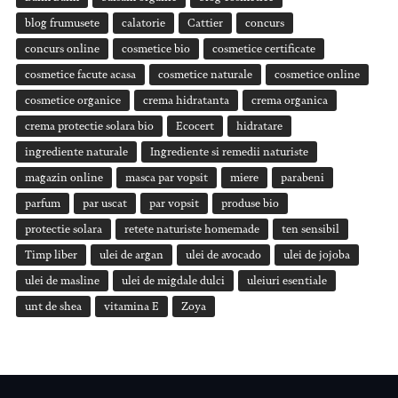
blog frumusete
calatorie
Cattier
concurs
concurs online
cosmetice bio
cosmetice certificate
cosmetice facute acasa
cosmetice naturale
cosmetice online
cosmetice organice
crema hidratanta
crema organica
crema protectie solara bio
Ecocert
hidratare
ingrediente naturale
Ingrediente si remedii naturiste
magazin online
masca par vopsit
miere
parabeni
parfum
par uscat
par vopsit
produse bio
protectie solara
retete naturiste homemade
ten sensibil
Timp liber
ulei de argan
ulei de avocado
ulei de jojoba
ulei de masline
ulei de migdale dulci
uleiuri esentiale
unt de shea
vitamina E
Zoya