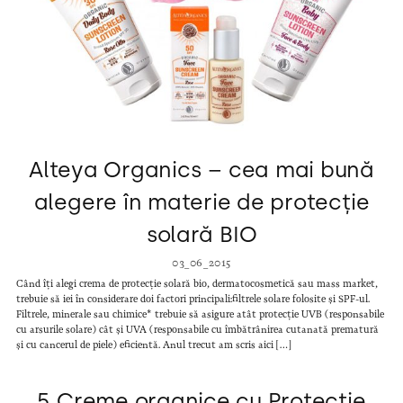
Alteya Organics – cea mai bună
alegere în materie de protecție
solară BIO
03_06_2015
Când îți alegi crema de protecție solară bio, dermatocosmetică sau mass market,
trebuie să iei în considerare doi factori principali:filtrele solare folosite și SPF-ul.
Filtrele, minerale sau chimice* trebuie să asigure atât protecție UVB (responsabile
cu arsurile solare) cât și UVA (responsabile cu îmbătrânirea cutanată prematură
și cu cancerul de piele) eficientă. Anul trecut am scris aici […]
5 Creme organice cu Protecție