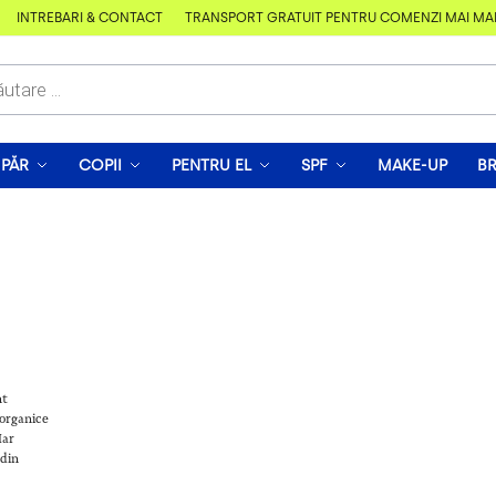
ÎNTREBĂRI & CONTACT
TRANSPORT GRATUIT PENTRU COMENZI MAI MARI D
PĂR
COPII
PENTRU EL
SPF
MAKE-UP
B
nt
 organice
Iar
 din