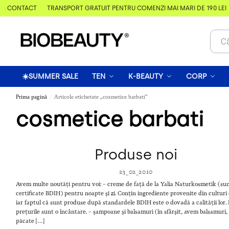
& CONTACT
TRANSPORT GRATUIT PENTRU COMENZI MAI MARI DE 190 LEI
☀️SUMMER SALE
TEN
K-BEAUTY
CORP
Prima pagină
Articole etichetate „cosmetice barbati”
/
cosmetice barbati
Produse noi
23_02_2010
Avem multe noutăți pentru voi: – creme de față de la Yalia Naturkosmetik (su
certificate BDIH) pentru noapte și zi. Conțin ingrediente provenite din culturi
iar faptul că sunt produse după standardele BDIH este o dovadă a calității lor. 
prețurile sunt o încântare. – șampoane și balsamuri (în sfârșit, avem balsamuri,
păcate […]