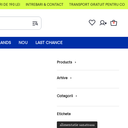
E 190 LEI
ÎNTREBĂRI & CONTACT
TRANSPORT GRATUIT PENTRU COMENZI
0
RANDS
NOU
LAST CHANCE
Products
›
Arhive
›
Categorii
›
Etichete
alimentatie sanatoasa