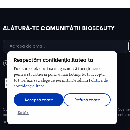
ALĂTURĂ-TE COMUNITĂȚII BIOBEAUTY
Respectăm confidențialitatea ta
Folosim cookie-uri ca magazinul să funcționeze,
pentru statistici și pentru marketing. Poți accepta
tot, refuza sau alege ce permiți. Detalii în
Politica de
confidențialitate
.
Acceptă toate
Refuză toate
Cosmetice bio și naturale, ulei de argan, ulei de cocos, unt de shea. Cosmet
Setări
cosmetice naturale pentru mămici și copii, cosmetice organice eficiente pe
© Biobeauty 2026. Toate drepturile rezervate.