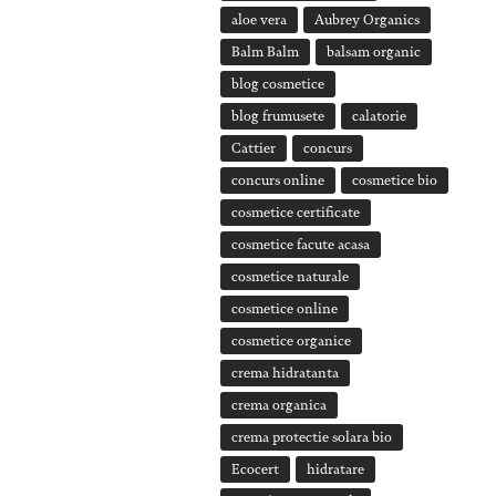
aloe vera
Aubrey Organics
Balm Balm
balsam organic
blog cosmetice
blog frumusete
calatorie
Cattier
concurs
concurs online
cosmetice bio
cosmetice certificate
cosmetice facute acasa
cosmetice naturale
cosmetice online
cosmetice organice
crema hidratanta
crema organica
crema protectie solara bio
Ecocert
hidratare