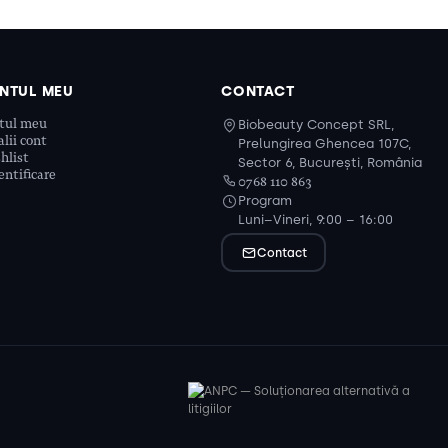
NTUL MEU
CONTACT
tul meu
Biobeauty Concept SRL,
lii cont
Prelungirea Ghencea 107C,
hlist
Sector 6, București, România
ntificare
0768 110 863
Program
Luni–Vineri, 9:00 – 16:00
Contact