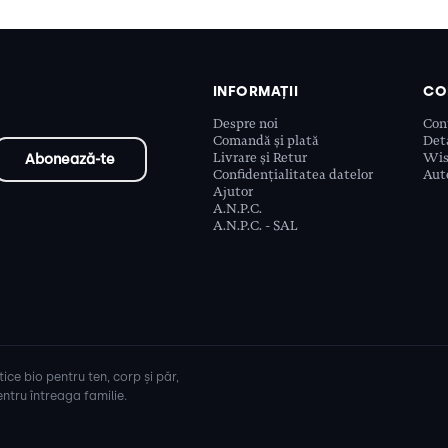
INFORMAȚII
CO
Despre noi
Con
Comandă și plată
Deta
Livrare și Retur
Wis
Confidențialitatea datelor
Aute
Ajutor
A.N.P.C.
A.N.P.C. - SAL
ice bio pentru ten, corp și păr,
ntru întreaga familie.