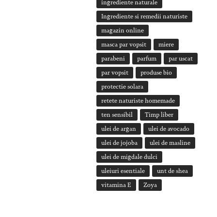
ingrediente naturale
Ingrediente si remedii naturiste
magazin online
masca par vopsit
miere
parabeni
parfum
par uscat
par vopsit
produse bio
protectie solara
retete naturiste homemade
ten sensibil
Timp liber
ulei de argan
ulei de avocado
ulei de jojoba
ulei de masline
ulei de migdale dulci
uleiuri esentiale
unt de shea
vitamina E
Zoya