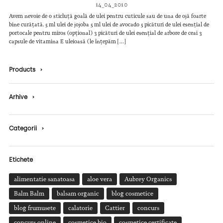
14_04_2010
Avem nevoie de o sticluță goală de ulei pentru cuticule sau de una de ojă foarte
bine curățată. 5 ml ulei de jojoba 5 ml ulei de avocado 5 picături de ulei esențial de
portocale pentru miros (opțional) 3 picături de ulei esențial de arbore de ceai 3
capsule de vitamina E uleioasă (le înțepăm […]
Products
›
Arhive
›
Categorii
›
Etichete
alimentatie sanatoasa
aloe vera
Aubrey Organics
Balm Balm
balsam organic
blog cosmetice
blog frumusete
calatorie
Cattier
concurs
concurs online
cosmetice bio
cosmetice certificate