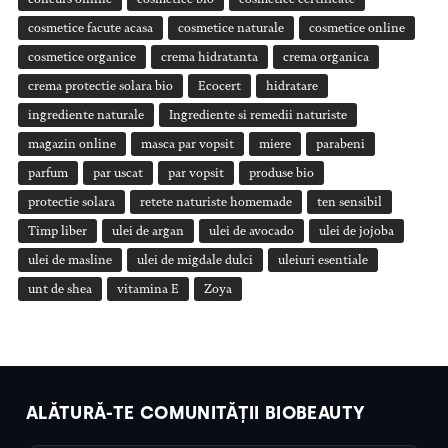
cosmetice facute acasa
cosmetice naturale
cosmetice online
cosmetice organice
crema hidratanta
crema organica
crema protectie solara bio
Ecocert
hidratare
ingrediente naturale
Ingrediente si remedii naturiste
magazin online
masca par vopsit
miere
parabeni
parfum
par uscat
par vopsit
produse bio
protectie solara
retete naturiste homemade
ten sensibil
Timp liber
ulei de argan
ulei de avocado
ulei de jojoba
ulei de masline
ulei de migdale dulci
uleiuri esentiale
unt de shea
vitamina E
Zoya
ALĂTURĂ-TE COMUNITĂȚII BIOBEAUTY