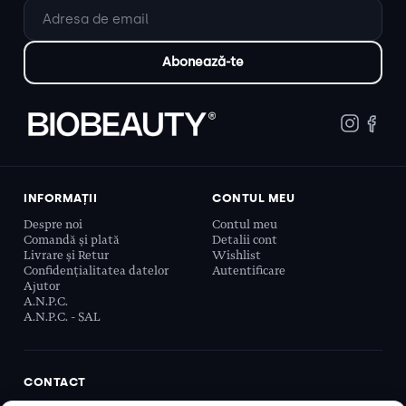
INFORMAȚII
CONTUL MEU
Despre noi
Contul meu
Comandă și plată
Detalii cont
Livrare și Retur
Wishlist
Confidențialitatea datelor
Autentificare
Ajutor
A.N.P.C.
A.N.P.C. - SAL
CONTACT