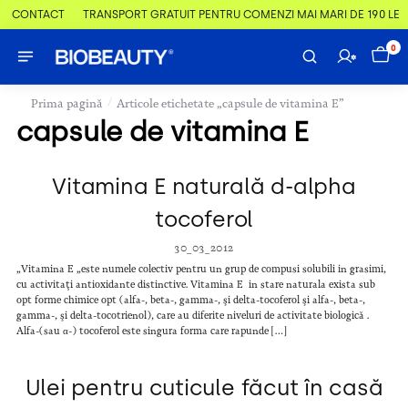
 & CONTACT
TRANSPORT GRATUIT PENTRU COMENZI MAI MARI DE 190 LEI
0
/
Prima pagină
Articole etichetate „capsule de vitamina E”
capsule de vitamina E
Vitamina E naturală d-alpha
tocoferol
30_03_2012
„Vitamina E „este numele colectiv pentru un grup de compusi solubili in grasimi,
cu activitaţi antioxidante distinctive. Vitamina E in stare naturala exista sub
opt forme chimice opt (alfa-, beta-, gamma-, şi delta-tocoferol şi alfa-, beta-,
gamma-, şi delta-tocotrienol), care au diferite niveluri de activitate biologică .
Alfa-(sau α-) tocoferol este singura forma care rapunde […]
Ulei pentru cuticule făcut în casă