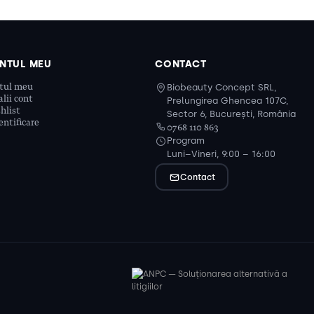
NTUL MEU
CONTACT
tul meu
Biobeauty Concept SRL,
lii cont
Prelungirea Ghencea 107C,
hlist
Sector 6, București, România
ntificare
0768 110 863
Program
Luni–Vineri, 9:00 – 16:00
Contact