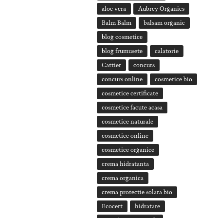
aloe vera
Aubrey Organics
Balm Balm
balsam organic
blog cosmetice
blog frumusete
calatorie
Cattier
concurs
concurs online
cosmetice bio
cosmetice certificate
cosmetice facute acasa
cosmetice naturale
cosmetice online
cosmetice organice
crema hidratanta
crema organica
crema protectie solara bio
Ecocert
hidratare