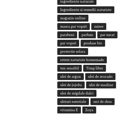
ingrediente naturale
Ingrediente si remedii naturiste
magazin online
masca par vopsit
miere
parabeni
parfum
par uscat
par vopsit
produse bio
protectie solara
retete naturiste homemade
ten sensibil
Timp liber
ulei de argan
ulei de avocado
ulei de jojoba
ulei de masline
ulei de migdale dulci
uleiuri esentiale
unt de shea
vitamina E
Zoya