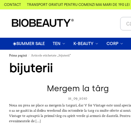
& CONTACT
TRANSPORT GRATUIT PENTRU COMENZI MAI MARI DE 190 LEI
☀️SUMMER SALE
TEN
K-BEAUTY
CORP
Prima pagină
Articole etichetate „bijuterii”
/
bijuterii
Mergem la târg
21_09_2010
Noua nu prea ne place sa mergem la targuri, dar V for Vintage este unul specia
o sa ne gasiti in al doilea weekend din octombrie la targ cu multe oferte si nouta
Vintage te aşteaptă la primul târg cu spirit verde şi armură de dantelă. Pentru 
evenimentele de […]