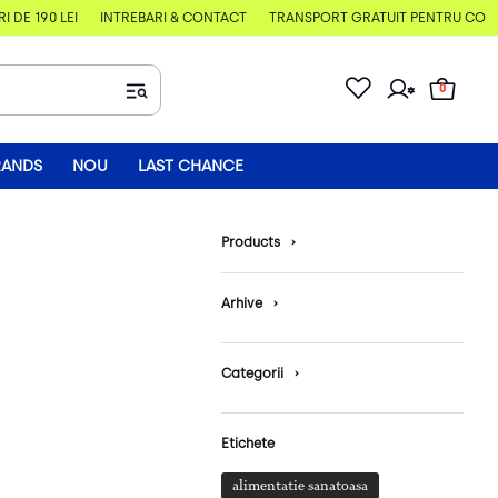
E 190 LEI
ÎNTREBĂRI & CONTACT
TRANSPORT GRATUIT PENTRU COMENZI
0
RANDS
NOU
LAST CHANCE
Products
›
Arhive
›
Categorii
›
Etichete
alimentatie sanatoasa