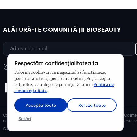
ALĂTURĂ-TE COMUNITĂȚII BIOBEAUTY
Respectăm confidențialitatea ta
Folosim cookie-uri ca magazinul să funcționeze,
pentru statistici și pentru marketing. Poți accepta
tot, refuza sau alege ce permiți. Detalii în
Politica de
confidențialitate
.
Acceptă toate
Refuză toate
Cosmetice bio și naturale, ulei de argan, ulei de cocos, unt de shea. Cosmet
Setări
cosmetice naturale pentru mămici și copii, cosmetice organice eficiente pe
© Biobeauty 2026. Toate drepturile rezervate.