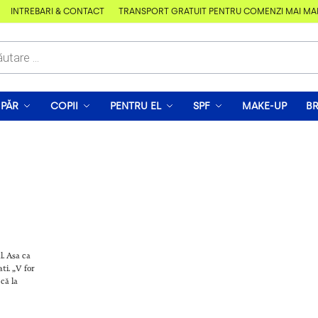
ÎNTREBĂRI & CONTACT
TRANSPORT GRATUIT PENTRU COMENZI MAI MARI D
PĂR
COPII
PENTRU EL
SPF
MAKE-UP
B
l. Asa ca
ti. „V for
că la