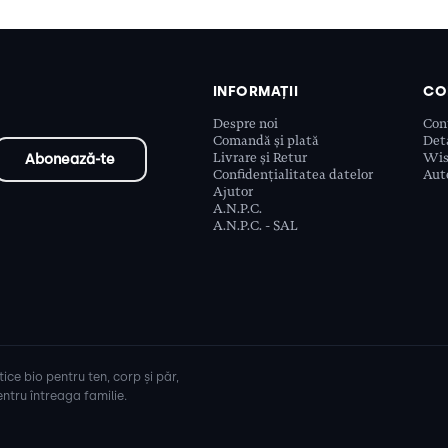
INFORMAȚII
CO
Despre noi
Con
Comandă și plată
Deta
Livrare și Retur
Wis
Confidențialitatea datelor
Aute
Ajutor
A.N.P.C.
A.N.P.C. - SAL
ice bio pentru ten, corp și păr,
ntru întreaga familie.