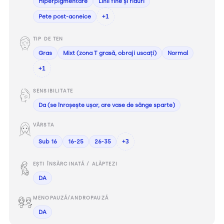
Hiperpigmentare
Linii fine și riduri
Pete post-acneice
+1
TIP DE TEN
Gras
Mixt (zona T grasă, obraji uscați)
Normal
+1
SENSIBILITATE
Da (se înroșește ușor, are vase de sânge sparte)
VÂRSTA
Sub 16
16-25
26-35
+3
EȘTI ÎNSĂRCINATĂ / ALĂPTEZI
DA
MENOPAUZĂ/ANDROPAUZĂ
DA