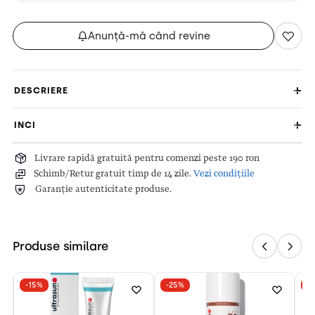
Anunță-mă când revine
DESCRIERE
INCI
Livrare rapidă gratuită pentru comenzi peste 190 ron
Schimb/Retur gratuit timp de 14 zile.
Vezi condițiile
Garanție autenticitate produse.
Produse similare
-15%
-25%
-