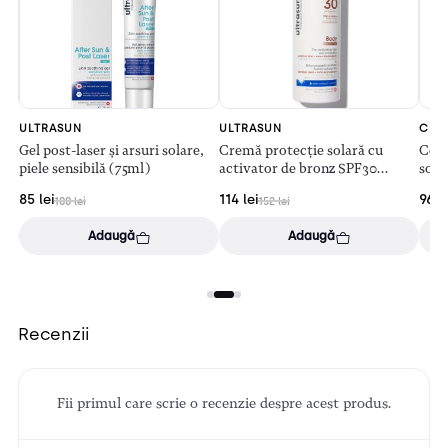
ULTRASUN
ULTRASUN
CER
ară
Gel post-laser și arsuri solare,
Cremă protecție solară cu
Cera
piele sensibilă (75ml)
activator de bronz SPF30
sola
(150ml)
85
lei
114
lei
96
le
100
lei
152
lei
Adaugă
Adaugă
Recenzii
Fii primul care scrie o recenzie despre acest produs.