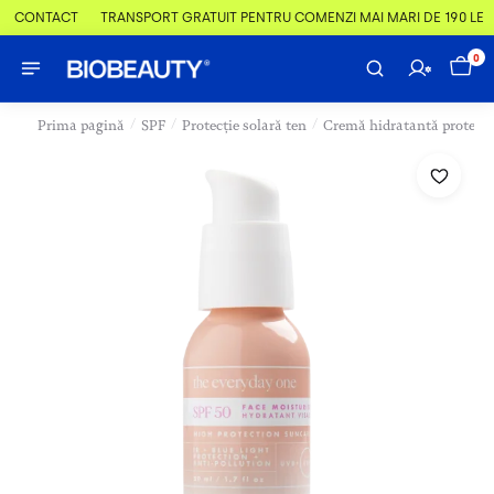
 & CONTACT
TRANSPORT GRATUIT PENTRU COMENZI MAI MARI DE 190 LEI
0
/
/
/
Prima pagină
SPF
Protecție solară ten
Cremă hidratantă protecți