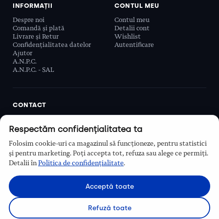
INFORMAȚII
CONTUL MEU
Despre noi
Contul meu
Comandă și plată
Detalii cont
Livrare și Retur
Wishlist
Confidențialitatea datelor
Autentificare
Ajutor
A.N.P.C.
A.N.P.C. - SAL
CONTACT
Biobeauty Concept SRL, Prelungirea Ghencea 107C,
Respectăm confidențialitatea ta
Sector 6, București, România
0768 110 863
Folosim cookie-uri ca magazinul să funcționeze, pentru statistici
Program
și pentru marketing. Poți accepta tot, refuza sau alege ce permiți.
Luni–Vineri, 9:00 – 16:00
Detalii în
Politica de confidențialitate
.
Contact
Acceptă toate
Refuză toate