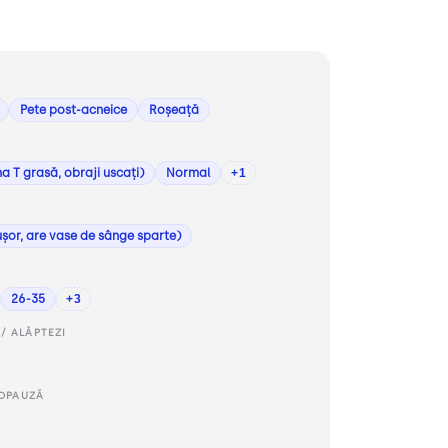
Pete post-acneice
Roșeață
na T grasă, obraji uscați)
Normal
+1
ușor, are vase de sânge sparte)
26-35
+3
/ ALĂPTEZI
OPAUZĂ