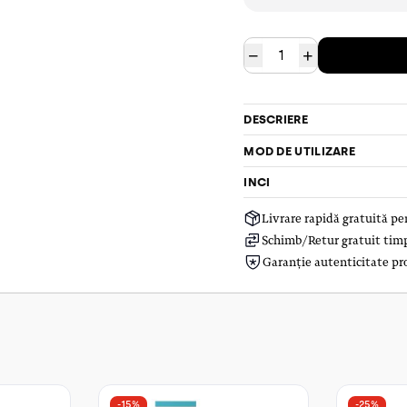
−
+
DESCRIERE
MOD DE UTILIZARE
INCI
Livrare rapidă gratuită p
Schimb/Retur gratuit timp 
Garanție autenticitate pr
-15%
-25%