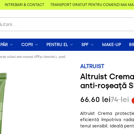
ÎNTREBĂRI & CONTACT
TRANSPORT GRATUIT PENTRU COMENZI MAI MARI DE
PĂR
COPII
PENTRU EL
SPF
MAKE-UP
B
ecție solară anti-roșeață SPF50 (deschis), 30ml
ALTRUIST
Altruist Crema
anti-roșeață S
66.60
lei
74
lei
Altruist Crema protecți
eficientă împotriva radi
tenul sensibil. Ideală pentr