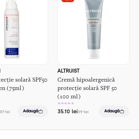
N
ALTRUIST
ecție solară SPF50
Cremă hipoalergenică
ten (75ml)
protecție solară SPF 50
(100 ml)
35.10
lei
Adaugă
Adaugă
107
lei
39
lei