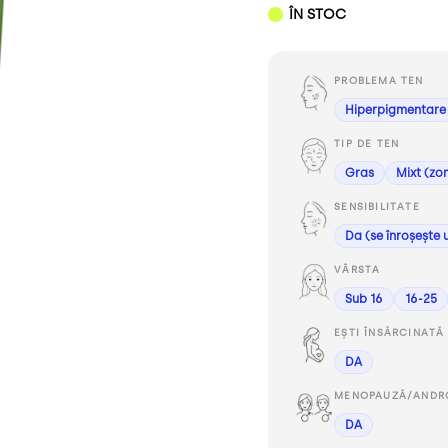
ÎN STOC
PROBLEMA TEN
Hiperpigmentare
TIP DE TEN
Gras
Mixt (zo
SENSIBILITATE
Da (se înroșește 
VÂRSTA
Sub 16
16-25
EȘTI ÎNSĂRCINATĂ 
DA
MENOPAUZĂ/ANDR
DA