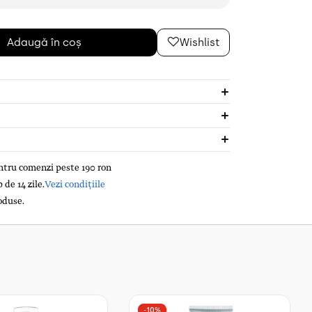
Adaugă în coș
Wishlist
entru comenzi peste 190 ron
de 14 zile.
Vezi condițiile
oduse.
-10%