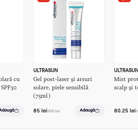
ULTRASUN
ULTRASU
olară cu
Gel post-laser și arsuri
Mist prot
z SPF30
solare, piele sensibilă
scalp și 
(75ml)
85
lei
80.25
lei
Adaugă
Adaugă
100
lei