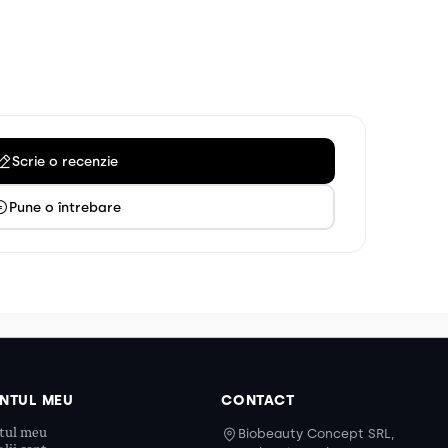
Scrie o recenzie
Pune o întrebare
NTUL MEU
CONTACT
tul meu
Biobeauty Concept SRL,