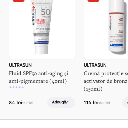
ULTRASUN
ULTRASUN
Fluid SPF50 anti-aging și
Cremă protecție s
anti-pigmentare (40ml)
activator de bron
(150ml)
84
lei
114
lei
Adaugă
112
lei
152
lei