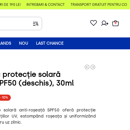
 190 LEI
ÎNTREBĂRI & CONTACT
TRANSPORT GRATUIT PENTRU COMENZI 
0
RANDS
NOU
LAST CHANCE
 protecție solară
PF50 (deschis), 30ml
-10%
e solară anti-roșeață SPF50 oferă protecție
ațiilor UV, estompând roșeața și uniformizând
u uz zilnic.