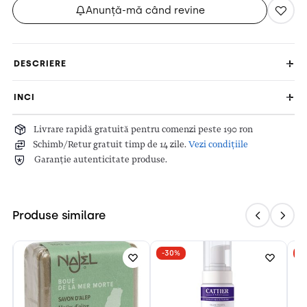
Anunță-mă când revine
DESCRIERE
INCI
Livrare rapidă gratuită pentru comenzi peste 190 ron
Schimb/Retur gratuit timp de 14 zile.
Vezi condițiile
Garanție autenticitate produse.
Produse similare
-30%
-