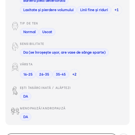
Bariera pielii deteriorată
Laxitate și pierdere volumului
Linii fine și riduri
+1
TIP DE TEN
Normal
Uscat
SENSIBILITATE
Da (se înroșește ușor, are vase de sânge sparte)
VÂRSTA
16-25
26-35
35-45
+2
EȘTI ÎNSĂRCINATĂ / ALĂPTEZI
DA
MENOPAUZĂ/ANDROPAUZĂ
DA