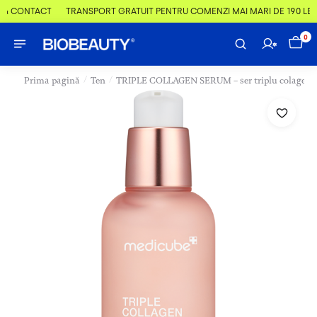
 & CONTACT
TRANSPORT GRATUIT PENTRU COMENZI MAI MARI DE 190 LEI
0
/
/
Prima pagină
Ten
TRIPLE COLLAGEN SERUM – ser triplu colagen 