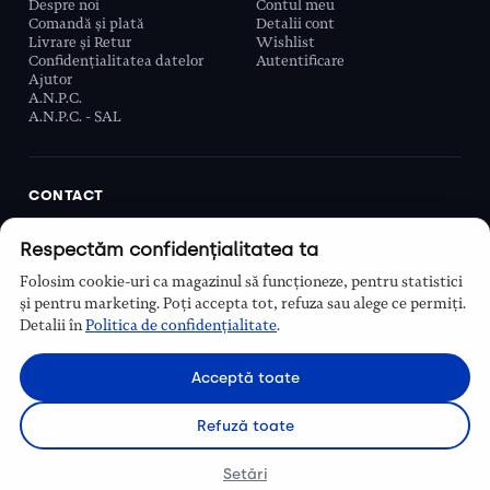
Despre noi
Contul meu
Comandă și plată
Detalii cont
Livrare și Retur
Wishlist
Confidențialitatea datelor
Autentificare
Ajutor
A.N.P.C.
A.N.P.C. - SAL
CONTACT
Biobeauty Concept SRL, Prelungirea Ghencea 107C,
Respectăm confidențialitatea ta
Sector 6, București, România
0768 110 863
Folosim cookie-uri ca magazinul să funcționeze, pentru statistici
Program
și pentru marketing. Poți accepta tot, refuza sau alege ce permiți.
Luni–Vineri, 9:00 – 16:00
Detalii în
Politica de confidențialitate
.
Contact
Acceptă toate
Refuză toate
Setări
© Biobeauty 2026. Toate drepturile rezervate.