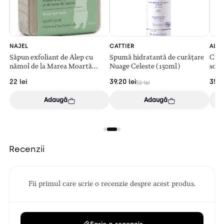
NAJEL
CATTIER
ALTR
se
Săpun exfoliant de Alep cu
Spumă hidratantă de curățare
Crem
nămol de la Marea Moartă
Nuage Celeste (150ml)
sola
(100g)
22
lei
39.20
lei
35.1
56
lei
Adaugă
Adaugă
Recenzii
Fii primul care scrie o recenzie despre acest produs.
Scrie o recenzie