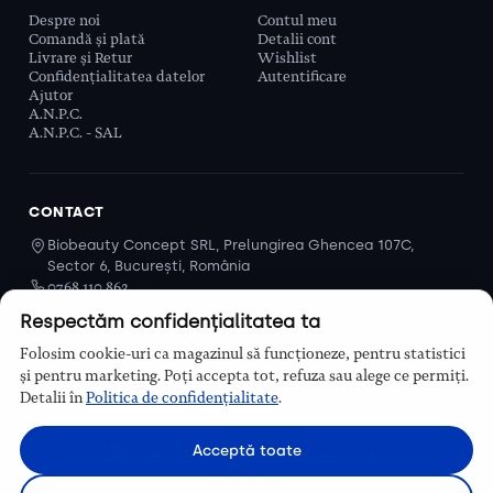
Despre noi
Contul meu
Comandă și plată
Detalii cont
Livrare și Retur
Wishlist
Confidențialitatea datelor
Autentificare
Ajutor
A.N.P.C.
A.N.P.C. - SAL
CONTACT
Biobeauty Concept SRL, Prelungirea Ghencea 107C,
Sector 6, București, România
0768 110 863
Program
Respectăm confidențialitatea ta
Luni–Vineri, 9:00 – 16:00
Folosim cookie-uri ca magazinul să funcționeze, pentru statistici
Contact
și pentru marketing. Poți accepta tot, refuza sau alege ce permiți.
Detalii în
Politica de confidențialitate
.
Acceptă toate