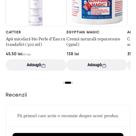
CATTIER
EGYPTIAN MAGIC
ALTR
se
Apă micelară bio Perle d’Eau cu
Cremă naturală reparatoare
Crem
trandafiri (300 ml)
(59ml)
sola
45.50
lei
138
lei
35.1
65
lei
Adaugă
Adaugă
Recenzii
Fii primul care scrie o recenzie despre acest produs.