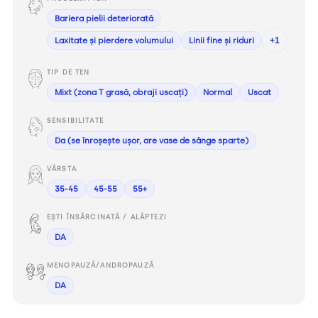
Bariera pielii deteriorată
Laxitate și pierdere volumului
Linii fine și riduri
+1
TIP DE TEN
Mixt (zona T grasă, obraji uscați)
Normal
Uscat
SENSIBILITATE
Da (se înroșește ușor, are vase de sânge sparte)
VÂRSTA
35-45
45-55
55+
EȘTI ÎNSĂRCINATĂ / ALĂPTEZI
DA
MENOPAUZĂ/ANDROPAUZĂ
DA