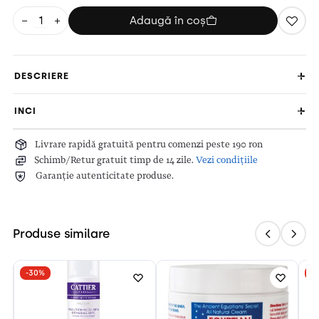
−
+
Adaugă în coș
DESCRIERE
INCI
Livrare rapidă gratuită pentru comenzi peste 190 ron
Schimb/Retur gratuit timp de 14 zile.
Vezi condițiile
Garanție autenticitate produse.
Produse similare
-30%
-