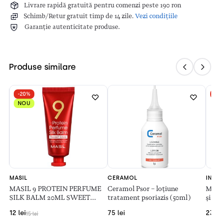
Livrare rapidă gratuită pentru comenzi peste 190 ron
Schimb/Retur gratuit timp de 14 zile.
Vezi condițiile
Garanție autenticitate produse.
Produse similare
-20%
-
NOU
MASIL
CERAMOL
INTR
OW
MASIL 9 PROTEIN PERFUME
Ceramol Psor – loțiune
Masc
SILK BALM 20ML SWEET
tratament psoriazis (50ml)
și c
LOVE
12
lei
75
lei
23.
15
lei