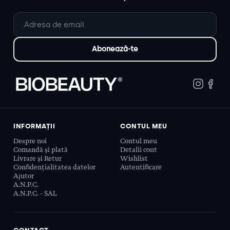
INFORMAȚII
CONTUL MEU
Despre noi
Contul meu
Comandă și plată
Detalii cont
Livrare și Retur
Wishlist
Confidențialitatea datelor
Autentificare
Ajutor
A.N.P.C.
A.N.P.C. - SAL