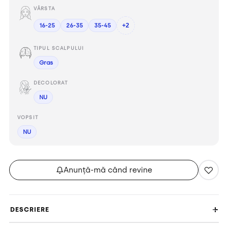
VÂRSTA
16-25
26-35
35-45
+2
TIPUL SCALPULUI
Gras
DECOLORAT
NU
VOPSIT
NU
Anunță-mă când revine
DESCRIERE