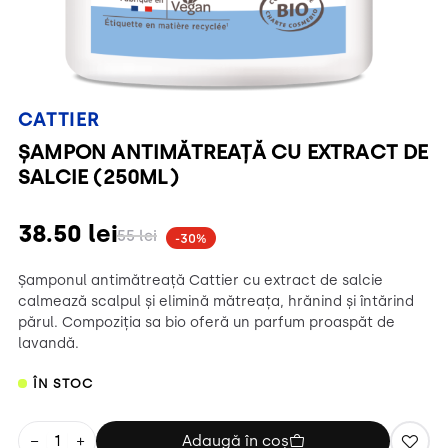
CATTIER
ȘAMPON ANTIMĂTREAȚĂ CU EXTRACT DE
SALCIE (250ML)
38.50
lei
55
lei
-30%
Șamponul antimătreață Cattier cu extract de salcie
calmează scalpul și elimină mătreața, hrănind și întărind
părul. Compoziția sa bio oferă un parfum proaspăt de
lavandă.
ÎN STOC
−
+
Adaugă în coș