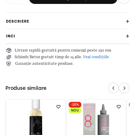
DESCRIERE
INCI
Livrare rapidă gratuită pentru comenzi peste 190 ron
Schimb/Retur gratuit timp de 14 zile.
Vezi condițiile
Garanție autenticitate produse.
Produse similare
-20%
-
NOU