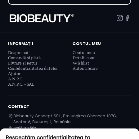
INFORMAȚII
CONTUL MEU
Despre noi
Contul meu
Comandă și plată
Detalii cont
Livrare și Retur
Wishlist
Confidențialitatea datelor
Autentificare
Ajutor
A.N.P.C.
A.N.P.C. - SAL
CONTACT
Biobeauty Concept SRL, Prelungirea Ghencea 107C,
Sector 6, București, România
0768 110 863
Program
Respectăm confidențialitatea ta