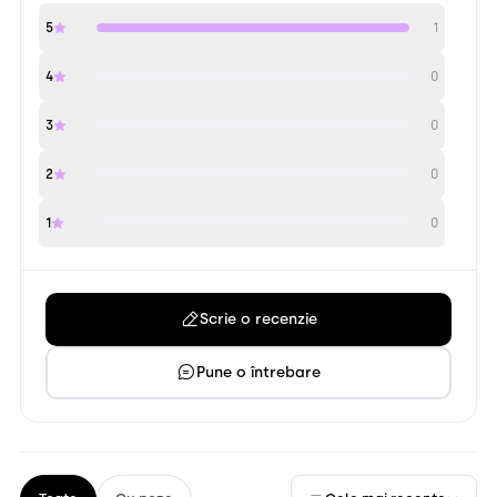
5
1
4
0
3
0
2
0
1
0
Scrie o recenzie
Pune o întrebare