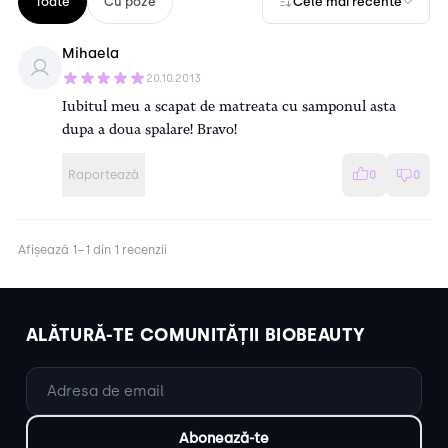
Toate
Cu poze
Cele mai recente
Mihaela
20.10.2013
Iubitul meu a scapat de matreata cu samponul asta
dupa a doua spalare! Bravo!
Raportează
0
0
Afișează 1–1 din 1 recenzii
ALĂTURĂ-TE COMUNITĂȚII BIOBEAUTY