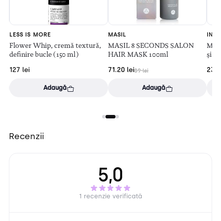
LESS IS MORE
MASIL
INTR
E
Flower Whip, cremă textură,
MASIL 8 SECONDS SALON
Masc
definire bucle (150 ml)
HAIR MASK 100ml
și c
127
lei
71.20
lei
23.
89
lei
Adaugă
Adaugă
Recenzii
5,0
1 recenzie verificată