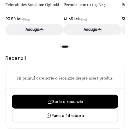
Teletubbies Sunshine Oglindă
Pensula pentru tuș Nr 7
Pens
93.50
lei
41.65
lei
35.
110
lei
49
lei
Adaugă
Adaugă
Recenzii
Fii primul care scrie o recenzie despre acest produs.
Scrie o recenzie
Pune o întrebare