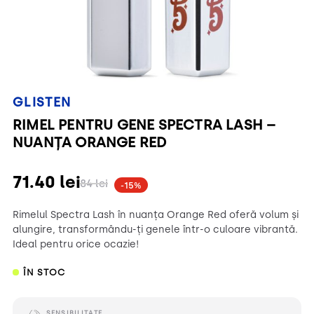
GLISTEN
RIMEL PENTRU GENE SPECTRA LASH –
NUANȚA ORANGE RED
71.40
lei
84
lei
-15%
Rimelul Spectra Lash în nuanța Orange Red oferă volum și
alungire, transformându-ți genele într-o culoare vibrantă.
Ideal pentru orice ocazie!
ÎN STOC
SENSIBILITATE