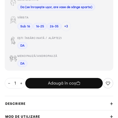
Da (se înroșește ușor, are vase de sânge sparte)
VÂRSTA
Sub 16
16-25
26-35
+3
EȘTI ÎNSĂRCINATĂ / ALĂPTEZI
DA
MENOPAUZĂ/ANDROPAUZĂ
DA
−
+
Adaugă în coș
DESCRIERE
MOD DE UTILIZARE