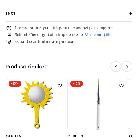
INCI
Livrare rapidă gratuită pentru comenzi peste 190 ron
Schimb/Retur gratuit timp de 14 zile.
Vezi condițiile
Garanție autenticitate produse.
Produse similare
-15%
-15%
-
GLISTEN
GLISTEN
GLI