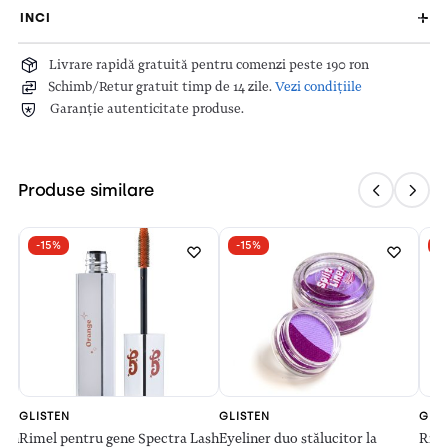
INCI
Livrare rapidă gratuită pentru comenzi peste 190 ron
Schimb/Retur gratuit timp de 14 zile.
Vezi condițiile
Garanție autenticitate produse.
Produse similare
-15%
-15%
-
GLISTEN
GLISTEN
GLI
ash
Rimel pentru gene Spectra Lash
Eyeliner duo stălucitor la
Rime