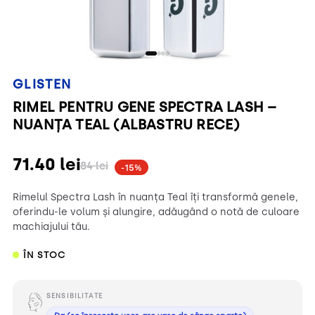
GLISTEN
RIMEL PENTRU GENE SPECTRA LASH –
NUANȚA TEAL (ALBASTRU RECE)
71.40
lei
84
lei
-15%
Rimelul Spectra Lash în nuanța Teal îți transformă genele,
oferindu-le volum și alungire, adăugând o notă de culoare
machiajului tău.
ÎN STOC
SENSIBILITATE