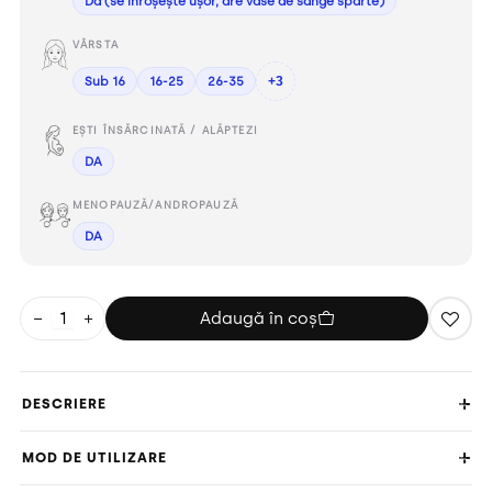
Da (se înroșește ușor, are vase de sânge sparte)
VÂRSTA
Sub 16
16-25
26-35
+3
EȘTI ÎNSĂRCINATĂ / ALĂPTEZI
DA
MENOPAUZĂ/ANDROPAUZĂ
DA
−
+
Adaugă în coș
DESCRIERE
MOD DE UTILIZARE