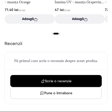
– nuanța Orange
lumina UV – nuanța Grapevine
– nu
(mov)
71.40
lei
47
lei
72
l
84
lei
55
lei
Adaugă
Adaugă
Recenzii
Fii primul care scrie o recenzie despre acest produs.
Scrie o recenzie
Pune o întrebare