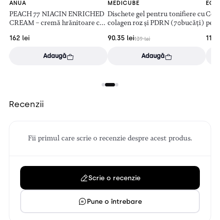
ANUA
MEDICUBE
EQQ
ori
PEACH 77 NIACIN ENRICHED
Dischete gel pentru tonifiere cu
Coll
CREAM – cremă hrănitoare cu
colagen roz și PDRN (70bucăți)
pent
piersică (50ml)
162
lei
90.35
lei
111
l
139
lei
Adaugă
Adaugă
Recenzii
Fii primul care scrie o recenzie despre acest produs.
Scrie o recenzie
Pune o întrebare