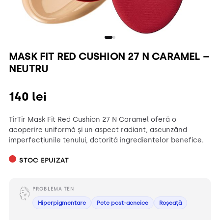
MASK FIT RED CUSHION 27 N CARAMEL –
NEUTRU
140
lei
TirTir Mask Fit Red Cushion 27 N Caramel oferă o
acoperire uniformă și un aspect radiant, ascunzând
imperfecțiunile tenului, datorită ingredientelor benefice.
STOC EPUIZAT
PROBLEMA TEN
Hiperpigmentare
Pete post-acneice
Roșeață