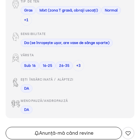
TIP DE TEN
Gras
Mixt (zona T grasă, obraji uscați)
Normal
+1
SENSIBILITATE
Da (se înroșește ușor, are vase de sânge sparte)
VÂRSTA
Sub 16
16-25
26-35
+3
EȘTI ÎNSĂRCINATĂ / ALĂPTEZI
DA
MENOPAUZĂ/ANDROPAUZĂ
DA
Anunță-mă când revine