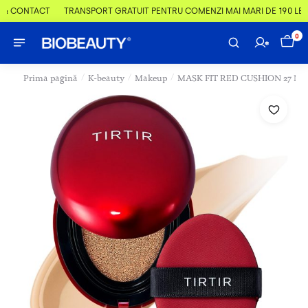
 & CONTACT
TRANSPORT GRATUIT PENTRU COMENZI MAI MARI DE 190 LEI
0
/
/
/
Prima pagină
K-beauty
Makeup
MASK FIT RED CUSHION 27 N 