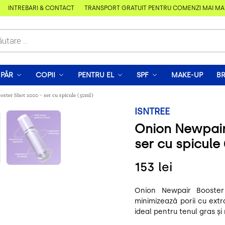
ÎNTREBĂRI & CONTACT
TRANSPORT GRATUIT PENTRU COMENZI MAI MARI D
PĂR
COPII
PENTRU EL
SPF
MAKE-UP
B
ster Shot 2000 – ser cu spicule (50ml)
ISNTREE
Onion Newpair
ser cu spicule
153
lei
Onion Newpair Booster 
minimizează porii cu extr
ideal pentru tenul gras și 