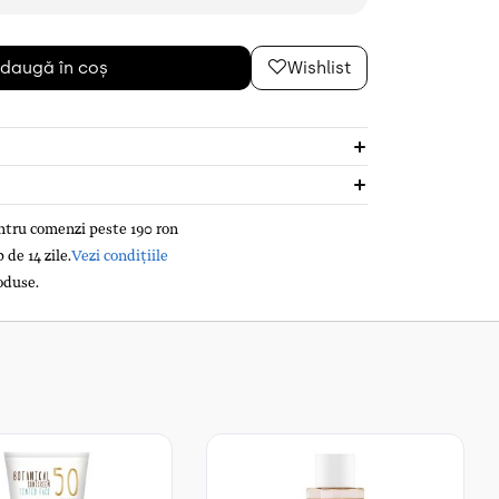
daugă în coș
Wishlist
entru comenzi peste 190 ron
de 14 zile.
Vezi condițiile
oduse.