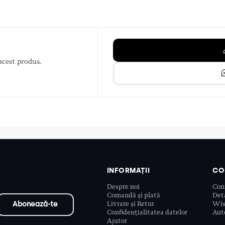
acest produs.
INFORMAȚII
CO
Despre noi
Con
Comandă și plată
Deta
Livrare și Retur
Wis
Confidențialitatea datelor
Aute
Ajutor