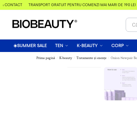
& CONTACT
TRANSPORT GRATUIT PENTRU COMENZI MAI MARI DE 190 LEI
☀️SUMMER SALE
TEN
K-BEAUTY
CORP
Prima pagină
K-beauty
Tratamente și esențe
Onion Newpair Boo
/
/
/