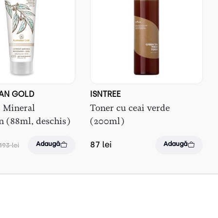
IAN GOLD
ISNTREE
l Mineral
Toner cu ceai verde
n (88ml, deschis)
(200ml)
87
lei
Adaugă
Adaugă
193
lei