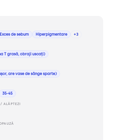
Exces de sebum
Hiperpigmentare
+3
na T grasă, obraji uscați)
ușor, are vase de sânge sparte)
35-45
/ ALĂPTEZI
OPAUZĂ