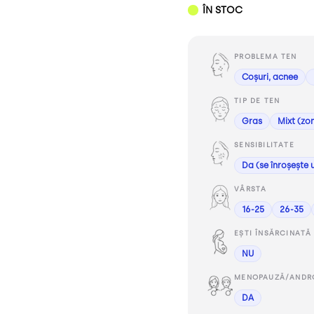
ÎN STOC
PROBLEMA TEN
Coșuri, acnee
TIP DE TEN
Gras
Mixt (zo
SENSIBILITATE
Da (se înroșește 
VÂRSTA
16-25
26-35
EȘTI ÎNSĂRCINATĂ 
NU
MENOPAUZĂ/ANDR
DA