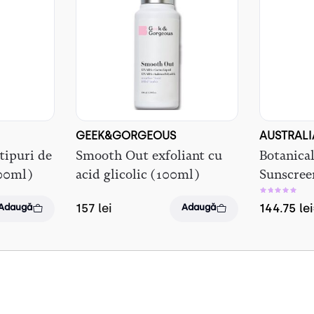
GEEK&GORGEOUS
AUSTRAL
 tipuri de
Smooth Out exfoliant cu
Botanica
100ml)
acid glicolic (100ml)
Sunscree
157
lei
144.75
lei
Adaugă
Adaugă