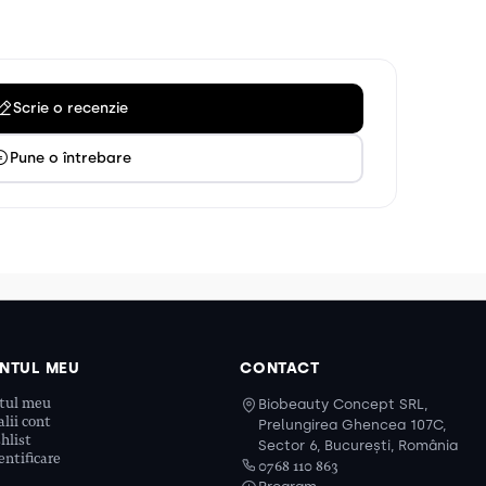
Scrie o recenzie
Pune o întrebare
NTUL MEU
CONTACT
tul meu
Biobeauty Concept SRL,
lii cont
Prelungirea Ghencea 107C,
hlist
Sector 6, București, România
ntificare
0768 110 863