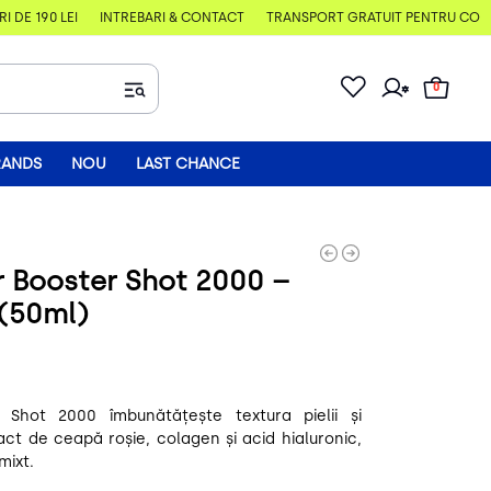
E 190 LEI
ÎNTREBĂRI & CONTACT
TRANSPORT GRATUIT PENTRU COMENZI
0
RANDS
NOU
LAST CHANCE
 Booster Shot 2000 –
 (50ml)
Shot 2000 îmbunătățește textura pielii și
act de ceapă roșie, colagen și acid hialuronic,
mixt.