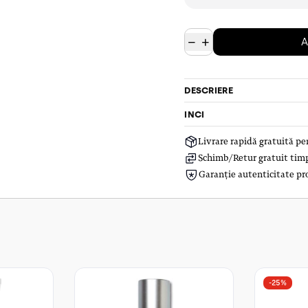
−
+
A
DESCRIERE
INCI
Livrare rapidă gratuită p
Schimb/Retur gratuit timp 
Garanție autenticitate pr
-25%