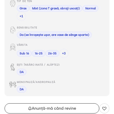
TIP DE TEN
Gras
Mixt (zona T grasă, obraji uscați)
Normal
+1
SENSIBILITATE
Da (se înroșește ușor, are vase de sânge sparte)
VÂRSTA
Sub 16
16-25
26-35
+3
EȘTI ÎNSĂRCINATĂ / ALĂPTEZI
DA
MENOPAUZĂ/ANDROPAUZĂ
DA
Anunță-mă când revine