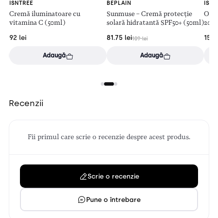
ISNTREE
BEPLAIN
ISNT
–
Cremă iluminatoare cu
Sunmuse – Cremă protecție
Onio
vitamina C (50ml)
solară hidratantă SPF50+ (50ml)
2000
92
lei
81.75
lei
153
109
lei
Adaugă
Adaugă
Recenzii
Fii primul care scrie o recenzie despre acest produs.
Scrie o recenzie
Pune o întrebare