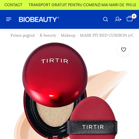
 & CONTACT
TRANSPORT GRATUIT PENTRU COMENZI MAI MARI DE 190 LEI
0
/
/
/
Prima pagină
K-beauty
Makeup
MASK FIT RED CUSHION 17C PO