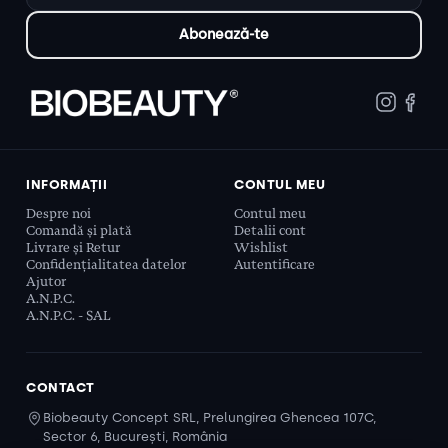
INFORMAȚII
CONTUL MEU
Despre noi
Contul meu
Comandă și plată
Detalii cont
Livrare și Retur
Wishlist
Confidențialitatea datelor
Autentificare
Ajutor
A.N.P.C.
A.N.P.C. - SAL
CONTACT
Biobeauty Concept SRL, Prelungirea Ghencea 107C,
Sector 6, București, România