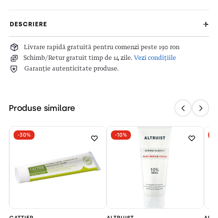
DESCRIERE
Livrare rapidă gratuită pentru comenzi peste 190 ron
Schimb/Retur gratuit timp de 14 zile.
Vezi condițiile
Garanție autenticitate produse.
Produse similare
-30%
-10%
-