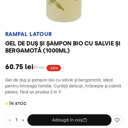
RAMPAL LATOUR
GEL DE DUȘ ȘI ȘAMPON BIO CU SALVIE ȘI
BERGAMOTĂ (1000ML)
60.75
lei
81
lei
-25%
Gel de duş şi şampon bio cu salvie şi bergamotă, ideal
pentru întreaga familie. Curăţă delicat, hrăneşte şi calmă
pielea, fiind un produs 2 în 1!
ÎN STOC
−
+
Adaugă în coș