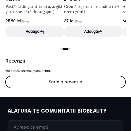
CATTIER
ALTRUIST
ALTR
tă
Pastă de dinți antitartru, argilă
Cremă reparatoare mâini 10%
Anti
și anason, fără fluor (75ml)
uree (75ml)
roșe
(efe
25.90
lei
27
lei
66.
37
lei
30
lei
Adaugă
Adaugă
Recenzii
Nu există recenzii până acum.
Scrie o recenzie
ALĂTURĂ-TE COMUNITĂȚII BIOBEAUTY