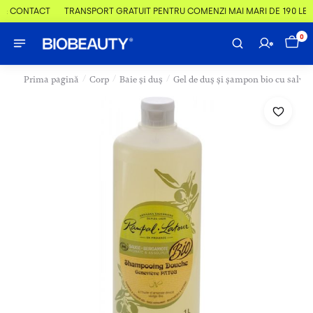
 & CONTACT
TRANSPORT GRATUIT PENTRU COMENZI MAI MARI DE 190 LEI
0
/
/
/
Prima pagină
Corp
Baie și duș
Gel de duș și șampon bio cu salvi