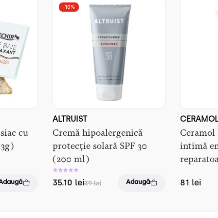
-10%
ALTRUIST
CERAMO
isiac cu
Cremă hipoalergenică
Ceramol 
63g)
protecție solară SPF 30
intimă em
(200 ml)
reparato
35.10
lei
81
lei
Adaugă
Adaugă
39
lei