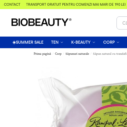
 CONTACT
TRANSPORT GRATUIT PENTRU COMENZI MAI MARI DE 190 LEI
☀️SUMMER SALE
TEN
K-BEAUTY
CORP
Prima pagină
Corp
Săpunuri naturale
Săpun natural cu trandafi
/
/
/