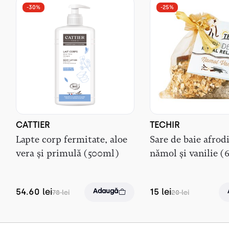
-30%
-25%
CATTIER
TECHIR
Lapte corp fermitate, aloe
Sare de baie afrod
vera și primulă (500ml)
nămol și vanilie (
54.60
lei
15
lei
Adaugă
78
lei
20
lei