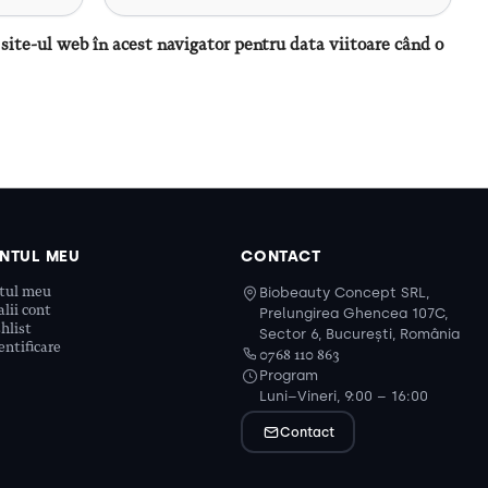
site-ul web în acest navigator pentru data viitoare când o
NTUL MEU
CONTACT
tul meu
Biobeauty Concept SRL,
lii cont
Prelungirea Ghencea 107C,
hlist
Sector 6, București, România
ntificare
0768 110 863
Program
Luni–Vineri, 9:00 – 16:00
Contact