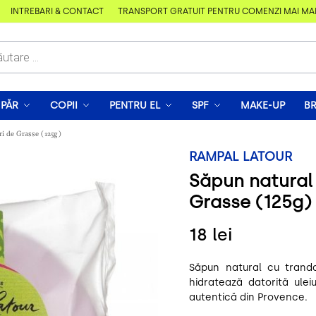
ÎNTREBĂRI & CONTACT
TRANSPORT GRATUIT PENTRU COMENZI MAI MARI DE
PĂR
COPII
PENTRU EL
SPF
MAKE-UP
B
ri de Grasse (125g)
RAMPAL LATOUR
Săpun natural 
Grasse (125g)
18
lei
Săpun natural cu tranda
hidratează datorită ulei
autentică din Provence.