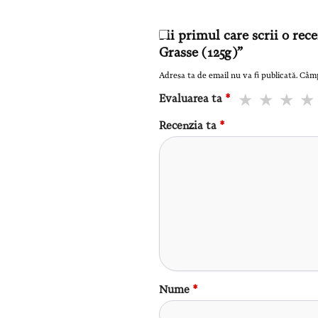
Fii primul care scrii o rec
Grasse (125g)”
Adresa ta de email nu va fi publicată.
Câmp
Evaluarea ta
*
Recenzia ta
*
Nume
*