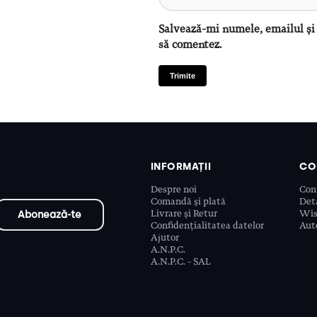
Salvează-mi numele, emailul și 
să comentez.
INFORMAȚII
CO
Despre noi
Con
Comandă și plată
Deta
Livrare și Retur
Wis
Confidențialitatea datelor
Aute
Ajutor
A.N.P.C.
A.N.P.C. - SAL