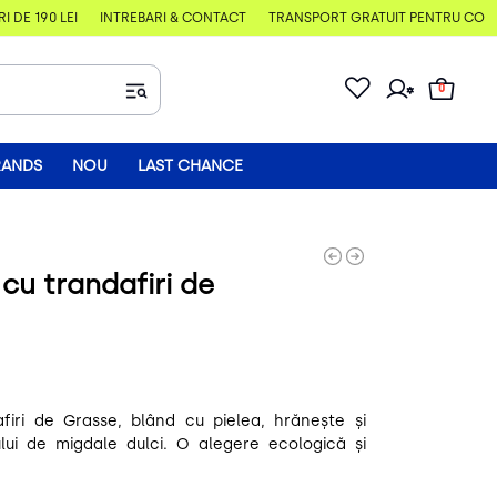
 190 LEI
ÎNTREBĂRI & CONTACT
TRANSPORT GRATUIT PENTRU COMENZI 
0
RANDS
NOU
LAST CHANCE
cu trandafiri de
firi de Grasse, blând cu pielea, hrănește și
ului de migdale dulci. O alegere ecologică și