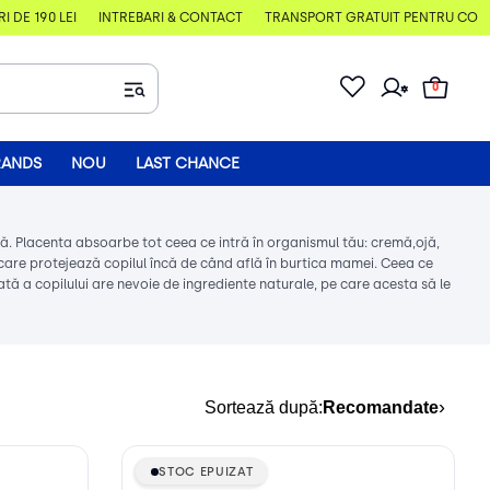
E 190 LEI
ÎNTREBĂRI & CONTACT
TRANSPORT GRATUIT PENTRU COMENZI
0
RANDS
NOU
LAST CHANCE
ată. Placenta absoarbe tot ceea ce intră în organismul tău: cremă,ojă,
care protejează copilul încă de când află în burtica mamei. Ceea ce
ată a copilului are nevoie de ingrediente naturale, pe care acesta să le
›
Sortează după:
Recomandate
STOC EPUIZAT
STOC EPUIZAT