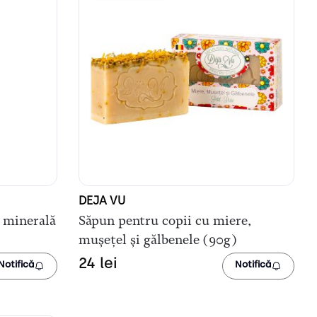
DEJA VU
ă minerală
Săpun pentru copii cu miere,
mușețel și gălbenele (90g)
24
lei
Notifică
Notifică