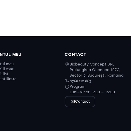
NTUL MEU
CONTACT
tul meu
Biobeauty Concept SRL,
lii cont
Prelungirea Ghencea 107C,
hlist
Sector 6, București, România
ntificare
0768 110 863
Program
Luni–Vineri, 9:00 – 16:00
Contact