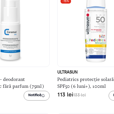
-15%
ULTRASUN
– deodorant
Pediatrics protecție solar
c fără parfum (75ml)
SPF50 (6 luni+), 100ml
113
lei
133
lei
Notifică