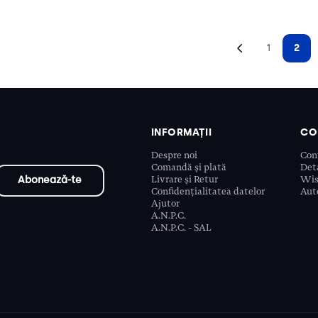
1
2
INFORMAȚII
CO
Despre noi
Con
Comandă și plată
Deta
Livrare și Retur
Wis
Confidențialitatea datelor
Aute
Ajutor
A.N.P.C.
A.N.P.C. - SAL