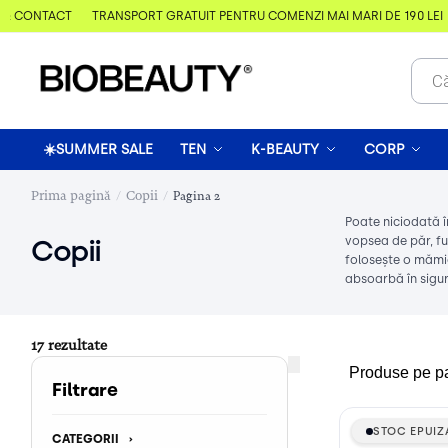
& CONTACT
TRANSPORT GRATUIT PENTRU COMENZI MAI MARI DE 190 LEI
☀️SUMMER SALE
TEN
K-BEAUTY
CORP
Prima pagină
Copii
Pagina 2
/
/
Poate niciodată î
vopsea de păr, fu
Copii
folosește o mămic
absoarbă în sigur
17 rezultate
Produse pe p
STOC EPUIZ
STOC EPUIZ
CATEGORII
›