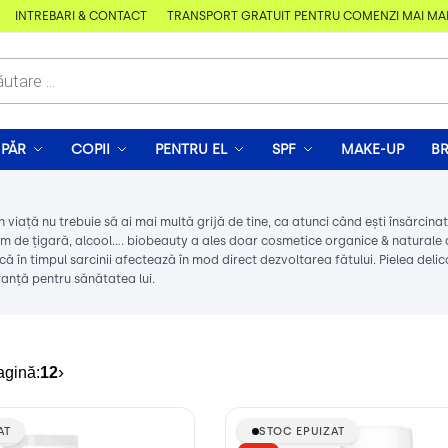
ÎNTREBĂRI & CONTACT
TRANSPORT GRATUIT PENTRU COMENZI MAI MARI D
PĂR
COPII
PENTRU EL
SPF
MAKE-UP
B
n viață nu trebuie să ai mai multă grijă de tine, ca atunci când ești însărcin
m de țigară, alcool…. biobeauty a ales doar cosmetice organice & naturale 
ă în timpul sarcinii afectează în mod direct dezvoltarea fătului. Pielea delic
anță pentru sănătatea lui.
›
agină:
12
AT
AT
STOC EPUIZAT
STOC EPUIZAT