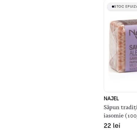
STOC EPUIZ
STOC EPUIZ
NAJEL
Săpun tradiț
iasomie (100
22
lei