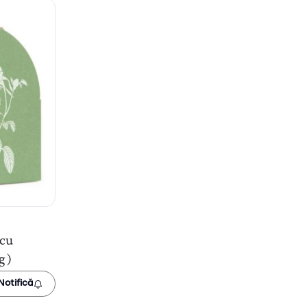
 cu
g)
Notifică