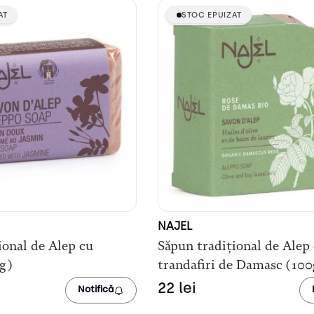
AT
AT
STOC EPUIZAT
STOC EPUIZAT
NAJEL
ional de Alep cu
Săpun tradițional de Alep
g)
trandafiri de Damasc (100
22
lei
Notifică