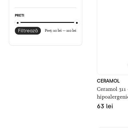
PRETI
Filtrează
Preț:
20 lei
—
210 lei
CERAMOL
Ceramol 311 
hipoalergeni
63
lei