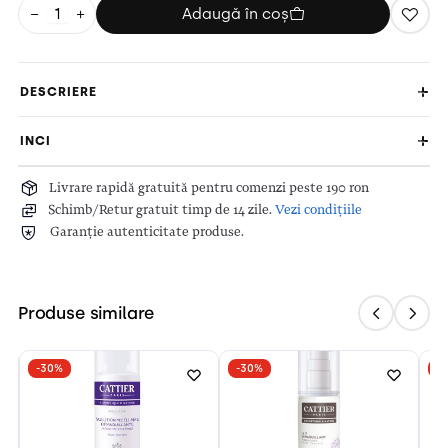
−
+
Adaugă în coș
DESCRIERE
INCI
Livrare rapidă gratuită pentru comenzi peste 190 ron
Schimb/Retur gratuit timp de 14 zile.
Vezi condițiile
Garanție autenticitate produse.
Produse similare
-30%
-30%
-