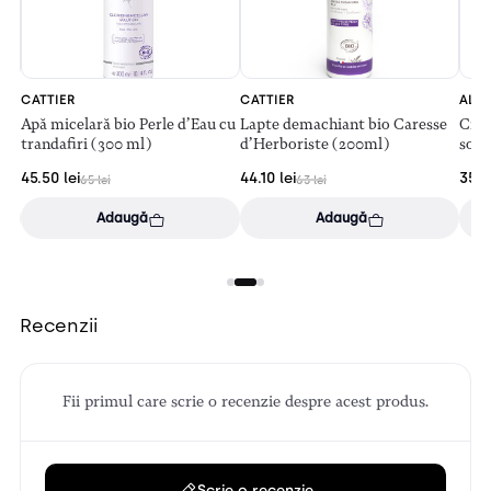
CATTIER
CATTIER
ALTR
Apă micelară bio Perle d’Eau cu
Lapte demachiant bio Caresse
Crem
trandafiri (300 ml)
d’Herboriste (200ml)
sola
45.50
lei
44.10
lei
35.1
65
lei
63
lei
Adaugă
Adaugă
Recenzii
Fii primul care scrie o recenzie despre acest produs.
Scrie o recenzie