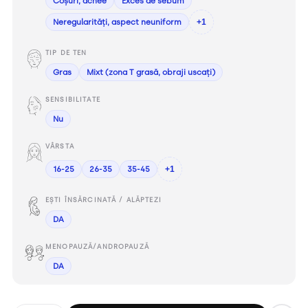
Coșuri, acnee
Exces de sebum
Neregularități, aspect neuniform
+1
TIP DE TEN
Gras
Mixt (zona T grasă, obraji uscați)
SENSIBILITATE
Nu
VÂRSTA
16-25
26-35
35-45
+1
EȘTI ÎNSĂRCINATĂ / ALĂPTEZI
DA
MENOPAUZĂ/ANDROPAUZĂ
DA