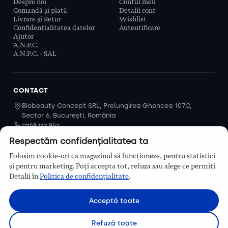
Despre noi
Contul meu
Comandă și plată
Detalii cont
Livrare și Retur
Wishlist
Confidențialitatea datelor
Autentificare
Ajutor
A.N.P.C.
A.N.P.C. - SAL
CONTACT
Biobeauty Concept SRL, Prelungirea Ghencea 107C,
Sector 6, București, România
0768 110 863
Program
Respectăm confidențialitatea ta
Luni–Vineri, 9:00 – 16:00
Folosim cookie-uri ca magazinul să funcționeze, pentru statistici
Contact
și pentru marketing. Poți accepta tot, refuza sau alege ce permiți.
Detalii în
Politica de confidențialitate
.
Acceptă toate
Refuză toate
© Biobeauty 2026. Toate drepturile rezervate.