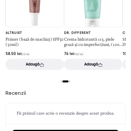
ALTRUIST
DR. DIFFERENT
CEL
Primer (bază de machiaj) SPF50
Crema hidratantă 113, piele
SPU
(30ml)
grasă și cu imperfecțiuni, (100
DELI
ml)
58.50
lei
76
lei
109
65
lei
152
lei
Adaugă
Adaugă
Recenzii
Fii primul care scrie o recenzie despre acest produs.