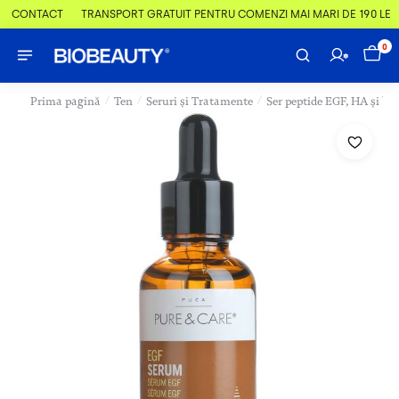
 & CONTACT
TRANSPORT GRATUIT PENTRU COMENZI MAI MARI DE 190 LEI
0
/
/
/
Prima pagină
Ten
Seruri și Tratamente
Ser peptide EGF, HA și be