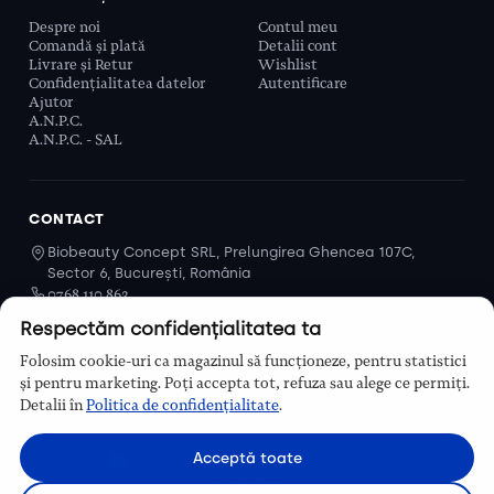
Despre noi
Contul meu
Comandă și plată
Detalii cont
Livrare și Retur
Wishlist
Confidențialitatea datelor
Autentificare
Ajutor
A.N.P.C.
A.N.P.C. - SAL
CONTACT
Biobeauty Concept SRL, Prelungirea Ghencea 107C,
Sector 6, București, România
0768 110 863
Program
Respectăm confidențialitatea ta
Luni–Vineri, 9:00 – 16:00
Folosim cookie-uri ca magazinul să funcționeze, pentru statistici
Contact
și pentru marketing. Poți accepta tot, refuza sau alege ce permiți.
Detalii în
Politica de confidențialitate
.
Acceptă toate