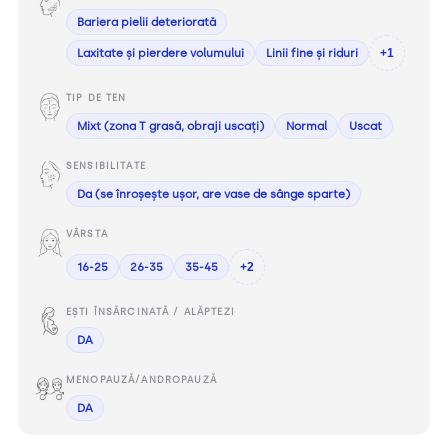
Bariera pielii deteriorată
Laxitate și pierdere volumului
Linii fine și riduri
+1
TIP DE TEN
Mixt (zona T grasă, obraji uscați)
Normal
Uscat
SENSIBILITATE
Da (se înroșește ușor, are vase de sânge sparte)
VÂRSTA
16-25
26-35
35-45
+2
EȘTI ÎNSĂRCINATĂ / ALĂPTEZI
DA
MENOPAUZĂ/ANDROPAUZĂ
DA